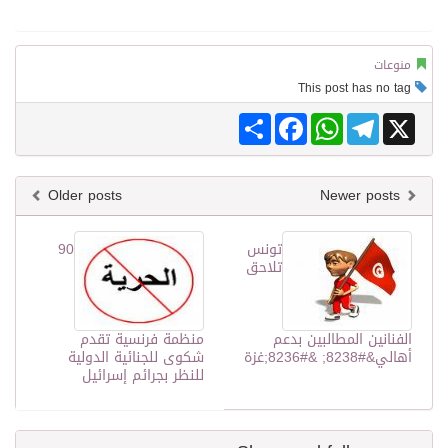
منوعات
This post has no tag
Share
Facebook
WhatsApp
Telegram
X
Older posts
Newer posts
تونس
90
تلاحق
الفنانين المطالبين بدعم
منظمة فرنسية تقدم
أهالي&#8238; &#8236;غزة
شكوى للجنائية الدولية
للنظر بجرائم إسرائيل