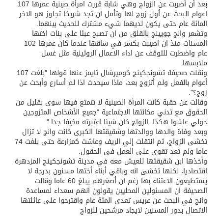
بعد أن أضربت عن الزواج وهي شابة قررت امرأة صينية عمرها 107
اعوام البحث عن أول زوج لها وتأمل ان تجد شريكا تجاوز هو الاخر
تسليم 248 حافلة سياحية صينية فاخرة مخصصة للسوق السعودية
المائة عام حتى يكون لديهما شيء مشترك للحديث بينهما.
وتشعر وانج جويينج بالقلق من ان تصبح عبئا على بنات اختها
المسنات منذ ان اصيبت بكسر في ساقها عندما كان عمرها 102
ثلة من الضابطات في الجييش الكويتي
عام واضطرت للتوقف عن اداء الاعمال الروتينية مثل غسل
ملابسها.
ونقلت صحيفة تشونجكينج كوميرشال تايمز عنها قولها "بلغت 107
مدينة الملك سلمان للطاقة “سبارك” توقع اتفاقية تطوير مصانع جاهزة ومتخصصة في مجال الطاقة
أعوام بالفعل ولم أتزوج بعد، ماذا سيحدث اذا لم أسارع وأبحث عن
زوج؟".
وقالت عن حقبة كانت المرأة الصينية لا تتمتع فيها سوى بقليل من
كسوة الكعبة تعتلي البيت العتيق
الحقوق مع تدني مكانتها الاجتماعية "جميع الأشخاص المتزوجين
حولي عاشوا هكذا. الزواج كان شيئا اعتبرته مخيفا جدا."
وبعد وفاة والدها ووالدتها وشقيقتها الكبرى كانت وانج لا تزال
“سبيس إكس” تطلق 24 قمرًا صناعيًا جديدًا إلى الفضاء
تخشى الزواج، ثم انتقلت إلي الريف وعاشت كمزارعة حتى بلغت 74
عاما ولم تعد تقوى على العمل فى الحقول.
وأخذها ابن شقيقتها للعيش معه في مدينة تشونجكينج المزدهرة
اقتصاديا، لكنها تخشى انه وباقي أبناء أختها مسنون بدرجة لا
يستطيعون الاعتناء بها رغم ان أصغرهم يبلغ 60 عاما.وقالت
الصحيفة ان المسئولين المحليين يقولون انهم سعداء لمساعدة
وانج في البحث عن عريس تعدى المئة عام واقترحوا على عائلتها
الاتصال بدور المسنين لايجاد مرشحين للزواج