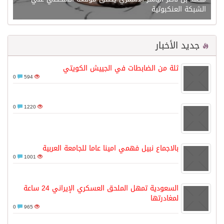
الشبكة العنكبوتية
جديد الأخبار
ثلة من الضابطات في الجييش الكويتي
0
594
0
1220
بالاجماع نبيل فهمي امينا عاما للجامعة العربية
0
1001
السعودية تمهل الملحق العسكري الإيراني 24 ساعة
لمغادرتها
0
965