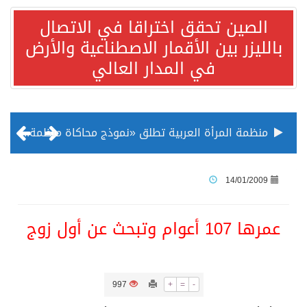
الصين تحقق اختراقا في الاتصال
بالليزر بين الأقمار الاصطناعية والأرض
في المدار العالي
منظمة المرأة العربية تطلق «نموذج محاكاة منظمة المرأة العربية للشباب» بمشاركة 10 دول عربية..غدًا
الناس في العديد من الدول ينظرون إلى الصين بصورة أكثر إيجابية من الولايات المتحدة
14/01/2009
إدراج قرية سيدي بوسعيد التونسية رسميا ضمن قائمة التراث العالمي
عمرها 107 أعوام وتبحث عن أول زوج
الأونكتاد»: السعودية تصعد للمرتبة الـ13 عالمياً في جذب الاستثمار الأجنبي في 2025 التدفقات قفزت 57.1 % إلى 33 مليار دولار مدفوعةً باستراتيجيات التنويع الاقتصادي
997
+
=
-
/ ست بلاطات رخامية تاريخية بمعرض عمارة الحرمين الشريفين توثق أسماء الخلفاء الراشدين وتعود إلى القرن الثالث عشر الهجري