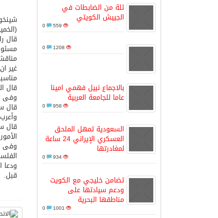
ثلة من الضابطات في
الجييش الكويتي
شينخوا
مدينة الملك سلمان للطاقة “سبارك” 
0
559
(الخمي
قال را
مسئولي
0
1208
كسوة الكعبة تعتلي البيت العتيق
مناقشا
غير ان
مناسبا
“سبيس إكس” تطلق 24 قمرًا صناعيًا جديدًا إلى الفضاء
بالاجماع نبيل فهمي امينا
قال ال
عاما للجامعة العربية
وفى ال
قال سي
0
958
وأعرب 
قال سي
السعودية تمهل الملحق
الأمور
العسكري الإيراني 24 ساعة
وفى دي
لمغادرتها
الفلسط
0
934
ودعا ا
قبل.
تضامن خليجي مع الكويت
ودعم سيادتها على
مناطقها البحرية
0
1001