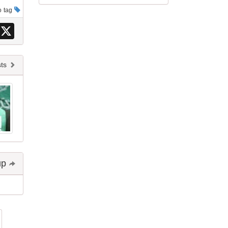
This post has no tag
X
Newer posts
Share and follow up