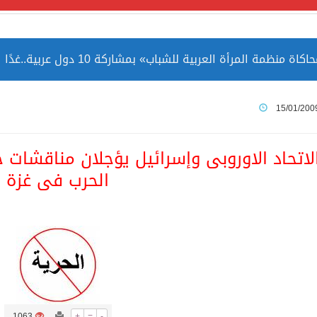
مة المرأة العربية للشباب» بمشاركة 10 دول عربية..غدًا
 الصين بصورة أكثر إيجابية من الولايات المتحدة
15/01/200
ميا ضمن قائمة التراث العالمي
لاتحاد الاوروبى وإسرائيل يؤجلان مناقشات ح
الحرب فى غزة
ارة الحرمين الشريفين توثق أسماء الخلفاء الراشدين وتعود إلى ا
1063
+
=
-