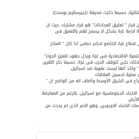
الثنائية، حسبما ذكرت صحيفة ((جيرساليم بوست))
 قرار " تعليق المحادثات" هو قرار مشترك، حيث ان
فة لازمة غزة بشكل لا يسمح لهم بالتعمق فى
 قطاع غزة الخاضع لحكم حماس اذا كان " المناخ
لتنمية الاقتصادية فى غزة وبذل جهود لتعزيز الحوار".
دثات حتى تتوقف الحرب فى غزة، حسبما ذكر التقرير.
" واكد أنها ليست عقوبة ضد اسرائيل.
 عملية تحسين العلاقات.
الصراع فى الشرق الأوسط وأضاف انه من الواضح ان "
تحاد الدبلوماسية مع اسرائيل، بالرغم من المعارضة
لأرض.
مات الاتحاد الاوروبى، وهو الامر الذى لم يحدث من
بار