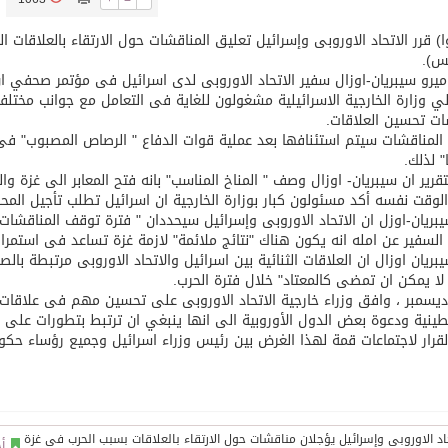
) قرر الاتحاد الاوروبى وإسرائيل تعليق المناقشات حول الارتقاء بالعلاقات 
توقع اتفاقية تطوير مصانع جاهزة ومتخصصة في مجال الطاقة
س).
ميرو سيبريان-اوزال سفير الاتحاد الاوروبى لدى اسرائيل فى مؤتمر صحفي ان
 وزارة الخارجية الاسرائيلية مشغولون للغاية فى التعامل مع جوانب مختل
ت تحسين العلاقات.
 المناقشات سيتم استئنافها بعد عملية قوات الدفاع " الرصاص المصبوب" فى
" لذلك.
تقرير ان سيبريان- اوزال وصف " المناخ المناسب" بانه فتح المعابر الى غزة وا
وقت نفسه أكد مسئولون كبار بوزارة الخارجية ان اسرائيل تطلب تأجيل المحا
بريان-اوزل ان الاتحاد الاوروبى وإسرائيل سيحددان " فترة توقف المناقشات
السفير عن امله انه يكون هناك "نتائج ملائمة" لازمة غزة تساعد فى استمرار
بريان اوزال ان العلاقات الثنائية بين اسرائيل والاتحاد الاوروبى مرتبطة ب
 لا يمكن ان تمضى كالمعتاد" خلال فترة الحرب.
سمبر ، وافق وزراء خارجية الاتحاد الاوروبى على تحسين مهم فى علاقات الا
ينية ودعوة بعض الدول الأوروبية الى انها ينبغي ان ترتبط بتطورات على ا
لقرار لاجتماعات قمة لهذا الغرض بين رئيس وزراء اسرائيل وجميع رؤساء حكو
أخ