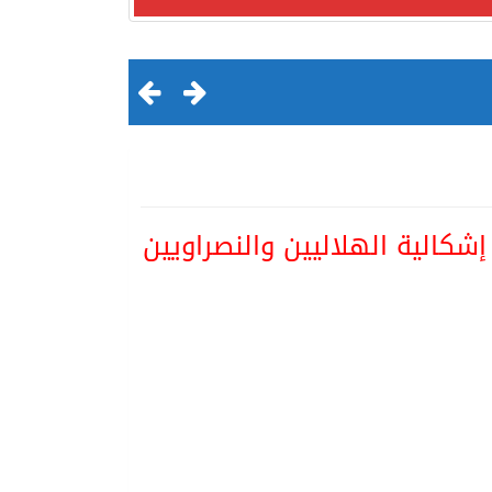
شكالية الهلاليين والنصراويين
لقرن الثالث عشر الهجري