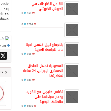
ثلة من الضابطات في
علمت م
الجييش الكويتي
بعد ال
مدينة الملك سلمان للطاقة “سبارك” 
563
0
مع ناد
مهمة ا
0
1214
كسوة الكعبة تعتلي البيت العتيق
“سبيس إكس” تطلق 24 قمرًا صناعيًا جديدًا إلى الفضاء
بالاجماع نبيل فهمي امينا
This post has no tag
عاما للجامعة العربية
X
0
966
السعودية تمهل الملحق
العسكري الإيراني 24 ساعة
Newer posts
لمغادرتها
0
939
تضامن خليجي مع الكويت
ودعم سيادتها على
مناطقها البحرية
0
1006