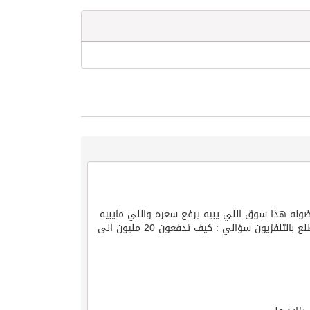
وضونه هذا سوق اللي يبيه يرفع سعره واللي مايبيه
لايدخل وبعدين اللاعب يبي الهلال واذا النصر يقولون انه مغرر فيه يوم يطلع بالتلفزيون سؤالي : كيف تدفعون 20 مليون الى