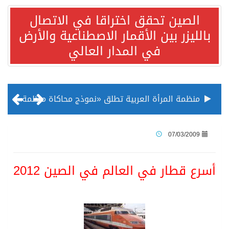
الصين تحقق اختراقا في الاتصال
بالليزر بين الأقمار الاصطناعية والأرض
في المدار العالي
منظمة المرأة العربية تطلق «نموذج محاكاة منظمة المرأة العربية للشباب» بمشاركة 10 دول عربية..غدًا
الناس في العديد من الدول ينظرون إلى الصين بصورة أكثر إيجابية من الولايات المتحدة
07/03/2009
إدراج قرية سيدي بوسعيد التونسية رسميا ضمن قائمة التراث العالمي
أسرع قطار في العالم في الصين 2012
الأونكتاد»: السعودية تصعد للمرتبة الـ13 عالمياً في جذب الاستثمار الأجنبي في 2025 التدفقات قفزت 57.1 % إلى 33 مليار دولار مدفوعةً باستراتيجيات التنويع الاقتصادي
/ ست بلاطات رخامية تاريخية بمعرض عمارة الحرمين الشريفين توثق أسماء الخلفاء الراشدين وتعود إلى القرن الثالث عشر الهجري