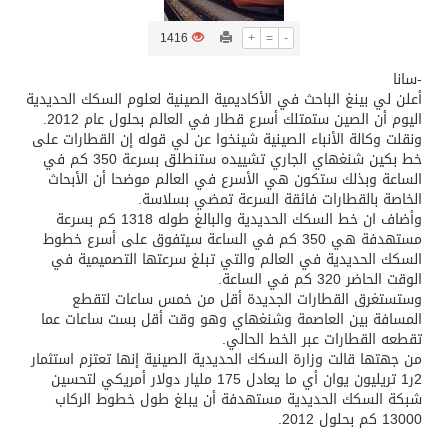
1416
+
=
-
تسليم 248 حافلة سياحية صينية فاخرة مخصصة للسوق السعودية
-سانا
أعلن لي بينغ الباحث في الأكاديمية الصينية لعلوم السكك الحديدية
ثلة من الضابطات في الجييش الكويتي
اليوم أن الصين ستمتلك أسرع قطار في العالم بحلول عام 2012.
ونقلت وكالة الأنباء الصينية شينخوا عن لي قوله إن القطارات على
خط بكين شنغهاي الجاري تشييده ستنطلق بسرعة 350 كم في
مدينة الملك سلمان للطاقة “سبارك” توقع اتفاقية تطوير مصانع جاهزة ومتخصصة في مجال الطاقة
الساعة وبذلك ستكون هي الأسرع في العالم موضحا أن الأبحاث
الخاصة بالقطارات فائقة السرعة تمضي بسلاسة.
وأضاف ان خط السكك الحديدية والبالغ طوله 1318 كم بسرعة
كسوة الكعبة تعتلي البيت العتيق
مستهدفة هي 350 كم في الساعة سيتفوق على أسرع خطوط
السكك الحديدية في العالم والتي تبلغ سرعتها التصميمية في
الوقت الحاضر 320 كم في الساعة.
“سبيس إكس” تطلق 24 قمرًا صناعيًا جديدًا إلى الفضاء
وستستغرق القطارات الجديدة أقل من خمس ساعات لتقطع
المسافة بين العاصمة وشنغهاي وهو وقت أقل بست ساعات عما
تقطعه القطارات عبر الخط الحالي.
من جهتها قالت وزارة السكك الحديدية الصينية إنها تعتزم استثمار
2ر1 تريليون يوان أي ما يعادل 175 مليار دولار أمريكي لتحسين
شبكة السكك الحديدية مستهدفة أن يبلغ طول خطوط الركاب
13000 كم بحلول 2012.