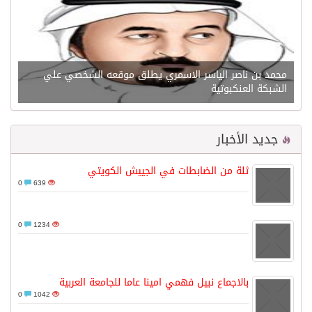
محمد بن ناصر الياسر الاسمري يطلق موقعه الشخصي علي
الشبكة العنكبوتية
جديد الأخبار
ثلة من الضابطات في الجييش الكويتي
0
639
0
1234
بالاجماع نبيل فهمي امينا عاما للجامعة العربية
0
1042