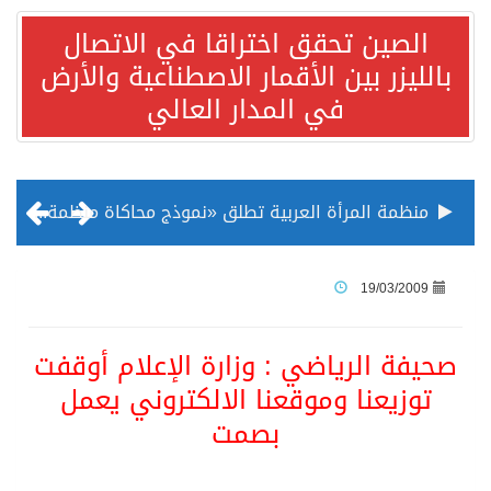
الصين تحقق اختراقا في الاتصال
بالليزر بين الأقمار الاصطناعية والأرض
في المدار العالي
منظمة المرأة العربية تطلق «نموذج محاكاة منظمة المرأة العربية للشباب» بمشاركة 10 دول عربية..غدًا
الناس في العديد من الدول ينظرون إلى الصين بصورة أكثر إيجابية من الولايات المتحدة
19/03/2009
إدراج قرية سيدي بوسعيد التونسية رسميا ضمن قائمة التراث العالمي
صحيفة الرياضي : وزارة الإعلام أوقفت
توزيعنا وموقعنا الالكتروني يعمل
الأونكتاد»: السعودية تصعد للمرتبة الـ13 عالمياً في جذب الاستثمار الأجنبي في 2025 التدفقات قفزت 57.1 % إلى 33 مليار دولار مدفوعةً باستراتيجيات التنويع الاقتصادي
بصمت
/ ست بلاطات رخامية تاريخية بمعرض عمارة الحرمين الشريفين توثق أسماء الخلفاء الراشدين وتعود إلى القرن الثالث عشر الهجري