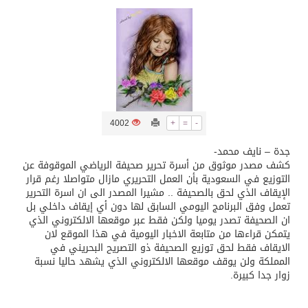
تسليم 248 حافلة سياحية صينية فاخرة مخصصة للسوق السعودية
ثلة من الضابطات في الجييش الكويتي
مدينة الملك سلمان للطاقة “سبارك” توقع اتفاقية تطوير مصانع جاهزة ومتخصصة في مجال الطاقة
4002
+
=
-
جدة – نايف محمد-
كسوة الكعبة تعتلي البيت العتيق
كشف مصدر موثوق من أسرة تحرير صحيفة الرياضي الموقوفة عن
التوزيع في السعودية بأن العمل التحريري مازال متواصلا رغم قرار
الإيقاف الذي لحق بالصحيفة .. مشيرا المصدر الى ان اسرة التحرير
“سبيس إكس” تطلق 24 قمرًا صناعيًا جديدًا إلى الفضاء
تعمل وفق البرنامج اليومي السابق لها دون أي إيقاف داخلي بل
ان الصحيفة تصدر يوميا ولكن فقط عبر موقعها الالكتروني الذي
يتمكن قراءها من متابعة الاخبار اليومية في هذا الموقع لان
الايقاف فقط لحق توزيع الصحيفة ذو التصريح البحريني في
المملكة ولن يوقف موقعها الالكتروني الذي يشهد حاليا نسبة
زوار جدا كبيرة.