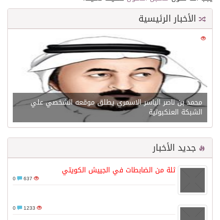
الأخبار الرئيسية
0
21621
محمد بن ناصر الياسر الاسمري يطلق موقعه الشخصي علي
الشبكة العنكبوتية
جديد الأخبار
ثلة من الضابطات في الجييش الكويتي
0
637
0
1233