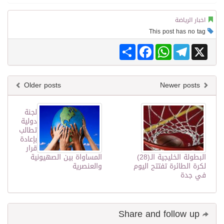
اخبار الرياضة
This post has no tag
Share
Facebook
WhatsApp
Telegram
X
Older posts
Newer posts
لجنة
دولية
تطالب
بإعادة
قرار
البطولة الخليجية الـ(28)
المساواة بين الصهيونية
لكرة الطائرة تفتتح اليوم
والعنصرية
في جدة
Share and follow up