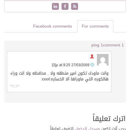
Facebook comments
For comments
1 ping
1 comment
27/03/2009 at 9:25 م
[3]
وانت ماودك تكون امير منطقه ولا . محافظه ولا انت وراء
هالكوره اللي ماوراها الا الخساره:cool:
اترك تعليقاً
يجب أنت تكون
مسجل الدخول
لتضيف تعليقاً.