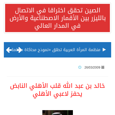
الصين تحقق اختراقا في الاتصال
بالليزر بين الأقمار الاصطناعية والأرض
في المدار العالي
منظمة المرأة العربية تطلق «نموذج محاكاة منظمة المرأة العربية للشباب» بمشاركة 10 دول عربية..غدًا
الناس في العديد من الدول ينظرون إلى الصين بصورة أكثر إيجابية من الولايات المتحدة
26/03/2009
إدراج قرية سيدي بوسعيد التونسية رسميا ضمن قائمة التراث العالمي
خالد بن عبد الله قلب الأهلي النابض
يحفز لاعبي الأهلي
الأونكتاد»: السعودية تصعد للمرتبة الـ13 عالمياً في جذب الاستثمار الأجنبي في 2025 التدفقات قفزت 57.1 % إلى 33 مليار دولار مدفوعةً باستراتيجيات التنويع الاقتصادي
/ ست بلاطات رخامية تاريخية بمعرض عمارة الحرمين الشريفين توثق أسماء الخلفاء الراشدين وتعود إلى القرن الثالث عشر الهجري