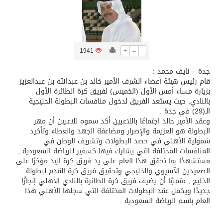
تسليم 248 حافلة سياحية صينية فاخرة مخصصة للسوق السعودية
ثلة من الضابطات في الجييش الكويتي
1941
+
=
-
جدة – نايف محمد :
قام رئيس هيئة أعضاء الشرف الأمير خالد بن عبدالله بن عبدالعزيز
مدينة الملك سلمان للطاقة “سبارك” توقع اتفاقية تطوير مصانع جاهزة ومتخصصة في مجال الطاقة
بزيارة مساء أمس الأول (الخميس) لفريق كرة الطائرة الأول
بالنادي, حيث يستعد الفريق لدخول منافسات البطولة الخليجية
الـ(29) في جدة .
كسوة الكعبة تعتلي البيت العتيق
وعقد الأمير خالد اجتماعًا باللاعبين أكد سموه للاعبين أن مهر
البطولة هو العزيمة والإصرار ومضاعفة الجهد والعطاء وتأكيد
شمولية الأهلي في حصد البطولات وتشريف الوطن في
“سبيس إكس” تطلق 24 قمرًا صناعيًا جديدًا إلى الفضاء
المنافسات المختلفة التي يشارك فيها كسفير للرياضة السعودية ,
مستشهدًا بما تحقق هذا العام على يد فريق كرة اليد مؤخرًا على
الصعيدين الآسيوي والخليجي وتحقيق فريق كرة القدم لبطولة
الخليج , متمنيًا أن يضيف فريق كرة الطائرة بالنادي الأهلي إنجازًا
جديدًا ويكمل عقد البطولات المختلفة التي سجلها الأهلي هذا
العام باسم الرياضة السعودية .