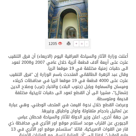
تسليم 248 حافلة سياحية صينية فاخرة مخصصة للسوق السعودية
ثلة من الضابطات في الجييش الكويتي
1205
+
=
-
مدينة الملك سلمان للطاقة “سبارك” توقع اتفاقية تطوير مصانع جاهزة ومتخصصة في مجال الطاقة
أعلنت وزارة الآثار والسياحة العراقية اليوم (الاربعاء) أن فرق التنقيب
عثرت على أربعة آلاف قطعة أثرية خلال عامي 2007 و2008 تعود
كسوة الكعبة تعتلي البيت العتيق
الى حقبات زمنية مختلفة في 19 موقعا اثريا.
وقال عبد الزهرة الطالقاني المتحدث باسم الوزارة إن "فرق التنقيب
عثرت على 4000 قطعة في 19 موقعا اثريا في محافظات كربلاء
“سبيس إكس” تطلق 24 قمرًا صناعيًا جديدًا إلى الفضاء
وميسان والسماوة وبابل (جنوب البلاد) والانبار (غرب) وصلاح الدين
(شمال)"، مشيرا الى أن القطع تعود الى حقبات تاريخية مختلفة
قديمة ومتوسطة.
وعرضت القطع خلال ندوة اقيمت في المتحف الوطني، وهي عبارة
عن تماثيل باحجام متفاوتة واوان واطباق وغيرها.
من جهة أخرى، اعلن وزير الدولة للآثار والسياحة قحطان عباس
الجبوري عن اقتراب موعد استلام موقع اور الأثري في محافظة ذي
قار من القوات الامريكية، قائلا "سنتسلم موقع اور الأثري في 13
مايو المقبل"، لافتا إلى "أن الوزارة تنسق مع الوزارات الأمنية