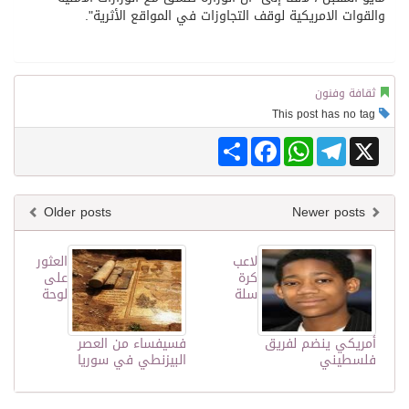
والقوات الامريكية لوقف التجاوزات في المواقع الأثرية".
ثقافة وفنون
This post has no tag
Share
Facebook
WhatsApp
Telegram
X
Older posts
Newer posts
لاعب
العثور
كرة
على
سلة
لوحة
أمريكي ينضم لفريق
فسيفساء من العصر
فلسطيني
البيزنطي في سوريا