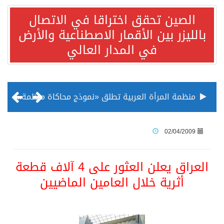
الصين تحقق اختراقا في الاتصال
بالليزر بين الأقمار الاصطناعية والأرض
في المدار العالي
منظمة المرأة العربية تطلق «نموذج محاكاة منظمة المرأة العربية للشباب» بمشاركة 10 دول عربية..غدًا
الناس في العديد من الدول ينظرون إلى الصين بصورة أكثر إيجابية من الولايات المتحدة
02/04/2009
إدراج قرية سيدي بوسعيد التونسية رسميا ضمن قائمة التراث العالمي
العراق يعلن العثور على 4 آلاف قطعة
أثرية خلال العامين الماضيين
الأونكتاد»: السعودية تصعد للمرتبة الـ13 عالمياً في جذب الاستثمار الأجنبي في 2025 التدفقات قفزت 57.1 % إلى 33 مليار دولار مدفوعةً باستراتيجيات التنويع الاقتصادي
/ ست بلاطات رخامية تاريخية بمعرض عمارة الحرمين الشريفين توثق أسماء الخلفاء الراشدين وتعود إلى القرن الثالث عشر الهجري