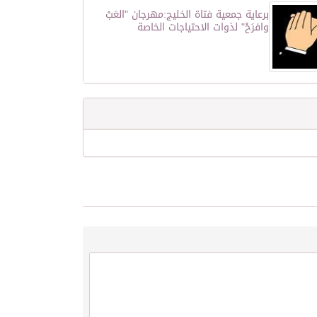
برعاية جمعية فتاة الخليج:مهرجان "العَبْ
وافرَحْ" لذوات الاحتياجات الخاصة