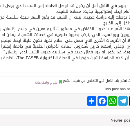
CN)– يلوح في الأفق أمل أن يكون قد توصل العلماء إلى السبب الذي يجعل الش
أمام إيجاد إستراتيجية جديدة مضادة للشيب.
توقع اتفاقية تطوير مصانع جاهزة ومتخصصة في مجال الطاقة
 توصلت إليه دراسة جديدة، بينت أن الشيب قد يغزو الشعر نتيجة سلسلة من 
اخل إلى الخارج.
وجين بيروكسيد، الذي يتركب بصورة طبيعية في خصلات الشعر، لا يمكن له أن
إلا أن الأنزيمات الأخرى التي تعمل على إصلاح تخربه تكون قليلة ايضا، فينجم
ون، وعلى رأسهم كارين شلاروتر، أستاذة الأمراض الجلدية في جامعة إنجلترا ب
وية، قد يكون له دور فعال جديد في سيناريو حدوث الشيب لدى الإنسان."
 الدراسة نشرت مؤخرا في المجلة الالكترونية The FASEB، الخاصة بهيئة الجمعيات الأمريكية للطب الحيوي التجريبي.
علوم واختراعات
Share
Facebook
WhatsApp
Telegram