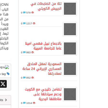
ثلة من الضابطات في
N
الجييش الكويتي
الباب 
مدينة الملك سلمان للطاقة “سبارك” 
0
579
هذا ما
من الد
0
1217
كسوة الكعبة تعتلي البيت العتيق
الهيدر
تبعا، 
الباحث
“سبيس إكس” تطلق 24 قمرًا صناعيًا جديدًا إلى الفضاء
الكيما
بالاجماع نبيل فهمي امينا
ويذكر أن هذه
عاما للجامعة العربية
0
983
السعودية تمهل الملحق
العسكري الإيراني 24 ساعة
لمغادرتها
This post has no tag
0
952
X
تضامن خليجي مع الكويت
ودعم سيادتها على
مناطقها البحرية
Newer posts
0
1014