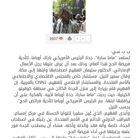
تسليم 248 حافلة سياحية صينية فاخرة مخصصة للسوق السعودية
ثلة من الضابطات في الجييش الكويتي
1607
+
=
-
مدينة الملك سلمان للطاقة “سبارك” توقع اتفاقية تطوير مصانع جاهزة ومتخصصة في مجال الطاقة
ب ب سي-
تستعد "ماما سارة"، جدة الرئيس الأمريكي باراك أوباما، لتأدية
فريضة الحج هذا العام، وذلك بعد أن عرض عليها رجل الأعمال
كسوة الكعبة تعتلي البيت العتيق
الإماراتي، الدكتور سليمان الفهيم اصطحابها وابنها إلى مكة.
وقال سمير النيل، مستشار خاص بالمجلس الاقتصادي والاجتماعي
بالأمم المتحدة، والمستشار الإعلامي للفهيم، لـCNN بالعربية، إن
“سبيس إكس” تطلق 24 قمرًا صناعيًا جديدًا إلى الفضاء
الفهيم قام بزيارة إلى منزل الجدة الكائن في منطقة كوقيلو
الكينية، حيث رحبت "ماما سارة، جدة أوباما لأبيه، بالفكرة على أن
يرافقها ابنها، عم الرئيس الأمريكي أوباما لتأدية فرائض الحج"،
بحسب النيل.
وأبدى الفهيم، الذي عُين سفيرا للنوايا الحسنة في مركز إمسام،
المراقب الدولي الدائم في الأمم المتحدة، عن رغبته في اصطحاب
الجدة، خاصة وأنه فقد والدته وأخته، فشاء أن يصطحب الجدة فور
علمه برغبتها في أداء فريضة الحج.
ومن المتوقع أن تصل "ماما سارة" وابنها إلى دبي، للقاء الفهيم