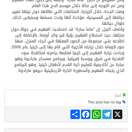
ومن ثم التوجه إلى مكة خلال موسم الحج هذا العام.
ونفت الجدة، خلال الزيارة، الشائعات التي طالتها حول نيتها تغيير
ديانتها إلى المسيحية، مؤكدة أنها ولدت مسلمة وستبقى كذلك
طوال حياتها.
وأضاف النيل، إن "ماما سارة" قد اصطحبت الفهيم في جولة حول
منزلها، حيث استطاع الفهيم رؤية قبر والد أوباما، بالإضافة إلى
اطلاعه على مجموعة من الصور المعلقة في أرجاء المنزل، منها
صور لأوباما خلال زيارته الأخيرة التي قام بها إلى كينيا عام 2006.
وجاءت زيارة الفهيم إلى كينيا لمتابعة برامجه لمكافحة سوء
التغذية في شرق ووسط إفريقيا، وبرنامج معسكر مارادونا وهو
عبارة عن أكاديمية لتعليم كرة القدم لأطفال كينيا، وهو البرنامج
الذي يتبناه الفهيم وأسطورة الكرة الأرجنتينية دييغو مارادونا.
أخبار
This post has no tag
Share
Facebook
WhatsApp
Telegram
X