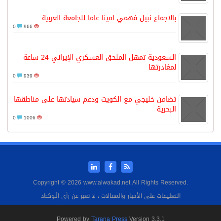
بالاجماع نبيل فهمي امينا عاما للجامعة العربية
0
966
السعودية تمهل الملحق العسكري الإيراني 24 ساعة
لمغادرتها
0
939
تضامن خليجي مع الكويت ودعم سيادتها على مناطقها
البحرية
0
1006
Copyright © 2026 www.alwakad.net All Rights Reserved.
التعليقات على الأخبار والمقالات ، لا تعبر عن رأي الَـوكــَاد
Powered by
Tarana Press
Version 3.3.1