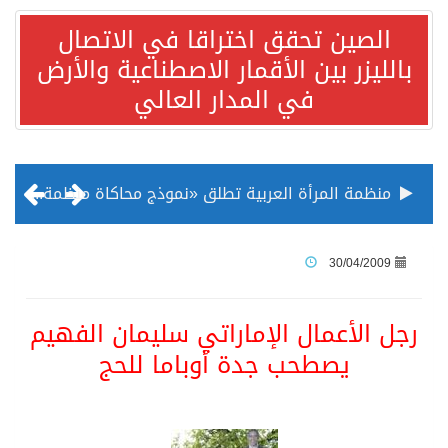
الصين تحقق اختراقا في الاتصال
بالليزر بين الأقمار الاصطناعية والأرض
في المدار العالي
منظمة المرأة العربية تطلق «نموذج محاكاة منظمة المرأة العربية للشباب» بمشاركة 10 دول عربية..غدًا
الناس في العديد من الدول ينظرون إلى الصين بصورة أكثر إيجابية من الولايات المتحدة
30/04/2009
إدراج قرية سيدي بوسعيد التونسية رسميا ضمن قائمة التراث العالمي
رجل الأعمال الإماراتي سليمان الفهيم
يصطحب جدة أوباما للحج
الأونكتاد»: السعودية تصعد للمرتبة الـ13 عالمياً في جذب الاستثمار الأجنبي في 2025 التدفقات قفزت 57.1 % إلى 33 مليار دولار مدفوعةً باستراتيجيات التنويع الاقتصادي
/ ست بلاطات رخامية تاريخية بمعرض عمارة الحرمين الشريفين توثق أسماء الخلفاء الراشدين وتعود إلى القرن الثالث عشر الهجري