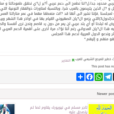
بي محدود جدا،ل?ننا نطمح الى دعم عربي أ?بر ل?ي نحقق طموحاتنا و مشا
ل و ?ل الذين يتربصون بالعرب شرا، وبالنسبة لمناورات ذوالفقار النوعية التي 
ة لمجلسنا ,فإننا نشير الى أنها قد ?انت منعطفا مهما في عمر مناراتنا ال
مناورات(تحول3)التي يزمع ال?يان الصهيوني القيام بها في اواخر هذا الشهر 
ض له لبلدنا أو أي بلد عربي لن يمر من دون رد قاصم ونحن نرى أنفسنا و
ه هذا ال?يان العدواني رغم أننا نؤ?د مرة أخرى على أهمية الدعم العربي
ثر وندعو الدول العربية لدعم هذا المجلس
و منهم و إليهم.*
التقارير
Share
Facebook
WhatsApp
Telegram
تاجر مسلم في نيويورك يقاوم لصا ثم
يتصدق عليه