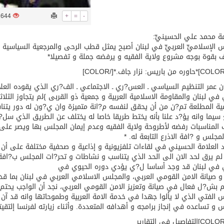
توقع اتفاقية تطوير مصانع جاهزة ومتخصصة في مجال الطاقة
2644
+
=
-
مة محمد علي الحسينيِّ:
 الإسلاميِّ العربيِّ في لبنان أصبح يمثل قطب الرحى والمرجعية السياسية 
 بقوة بوجه مشروع ولاية الفقيه و يرفضه جملة و تفصيلا*
ن عمر التنظيم السياسي ـ العس?ري ـ الاجتماعي ـ الف?ري الذي يقوده العلا
 في لبنان والمقاومة الاسلامية العربية و جمعية ذو القربى }لم يتجاوز الثلا
مية المطلعة تم?ن من أن يحقق لنفسه م?انة متميزة وان ي?ون له دور يت
 سيما وانه يؤ?د علنا بأنه يختط طريقا خاصا له يختلف عن الطريق الذي سل?
المناسبات رفضه لأطروحة ولاية الفقيه وعدم إيمان المجلس بها ويصر على 
مجلس و ?افة الاذرع التابعة له. *
 العلامة الحسيني في لقاءات تلفزيونية و إذاعية و صحفية مختلفة على أن 
لم يرق لحد الان الى الحد الذي يتناسب و نشاطات و تحر?ات المجلس ب?افة 
ي في لبنان قد وجد أساسا ل?ي يؤدي دوره الحيوي في
و صيانة الامن القومي العربي، والمجلس الاسلامي العربي في لبنان بما قدم
بش?ل فعال في صيانة وتعزيز الامن القومي العربي، نجد أن الواجب يحتم ع
 الفتي الذي لا يألوا جهدا في خدمة الامة العربية وطموحاتها وانه قد آن 
 و تساعده في إنجاز برامجه و أهدافه المتعددة. وأثناء زيارته لفرنسا إلتقي