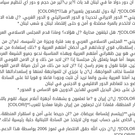
ن دور دولا ما في لبنان قد بات أ?بر ب?ثير من حجم و دور أي تنظيم سياس
ني:** الدور الايراني تحديدا و الدور الاسرائيلي و الدور الغربي، ?ل هذه ال
 لاتخدم بالمرة مصلحة و أمن و حتى إقتصاد لبنان و شعب لبنان.*
ني:** المجلس الاسلامي العربي و بعد فترة وجيزة من تأسيسه، تم?ن من أن
إستقطاب قوي لإعادتهم الى أحضان أمتهم العربية و ?ذلك إستعادة من غر
ي هو بين ظهراني أمتهم العربية وبهذه المناسبة ندعو جميع الشيعة العر
يعا. أما فيما يتعلق بأن مجلسنا إذا ?ان لابد من ذلك و ان الامن القومي
ئين، فإننا نقول و بعزم راسخ، إذا ?ان لابد من ذلك من أجل صيانة الامن ال
 فلسنا نخاف المواجهة، ل?ن يا عزيزي ان للمواجهة ثمنها و إستعداداتها الخ
يد أمتنا العربية بشئ وانما نريد أن نثبت وجودا فاعلا و قويا لنا على الساح
 حد لتعاظم الدور الاقليمي و الاجنبي في لبنان
ل على جعل البديل العربي لهذين الدورين هو الاساس و المحور.*
[COLOR=red]*ـ ل?ن إيران و ?ما تعلمون و بشهادة أجهزة أعلام عربية، تق
 المنطقة، فلماذا اذن تجعلون من إيران طرفا معاديا للعرب؟*[/COLOR]
ني:**(يبتسم إبتسامة عريضة)، من ?ان حريصا على أمن و استقرار المنطقة،
 الخاص على حساب غيره وان لايتخذ من الساحة اللبنانية حلبة رئيسية لذلك.*
COL]