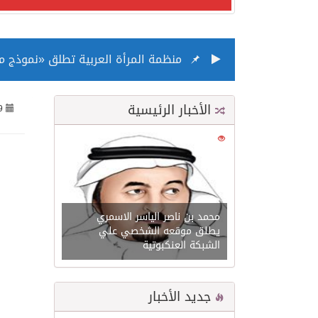
منظمة المرأة العربية تطلق «نموذج محاكاة منظ
الناس في العديد من الدول ينظرون إلى
الأخبار الرئيسية
9
إدراج قرية سيدي بوسعيد التونسية رس
0
21530
الأونكتاد»: السعودية تصعد للمرتبة الـ13 عالمياً في جذب الاستثمار الأجنبي في 2025 التدفقات قفزت 57.1 % إلى 33 مليار دولار مدفوعةً باستراتيجيات التنويع الاقتصادي
/ ست بلاطات رخامية تاريخية بمعرض عم
محمد بن ناصر الياسر الاسمري
يطلق موقعه الشخصي علي
الشبكة العنكبوتية
تسليم 248 حافلة سياحية صينية فاخرة مخصصة للسوق السعودية
جديد الأخبار
ثلة من الضابطات في الجييش الكويتي