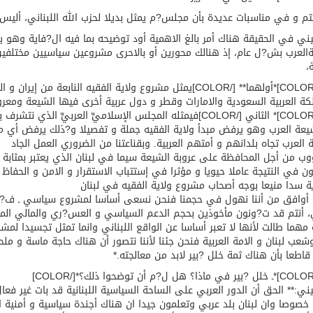
تم و في مناسبات عديدة بأن مجلس?م يمثل بديلا لحزب الله اللبناني، أليس في 
ني في الحقيقة هناك أمر بالغ الاهمية أود توضيحه بما فيه ال?فاية وهو ي
العرب بش?ل عام، إذ هنالك محورين أو بالاحرى مشروعين سياسيين مختلفي
،
[COLOR=red]*أولهما** [/COLOR]يمثل مشروع ولاية الفقيه النابع
كة العربية السعودية والامارات وقطر و دول عربية أخرى فيها الشيعة ومعروف
[COLOR=red]* الثاني [/COLOR]فيمثله المجلس الإسلاميِّ العرب
عة العرب وهو يرفض مبدأ ولاية الفقيه جملة و تفصيلا و?ذلك يرفض أي مش
 العرب تجاه بلدانهم و أمتهم العربية. وبقناعتنا من الضروري العمل الجاد
وب من أجل المحافظة على عروبة الشيعة سيما في لبنان الذي يعتبر بمثابة م
في النتيجة عاملا حيويا و مؤثرا في إستتباب الاستقرار و الامن و الح
ية سدا منيعا بوجه أصحاب مشروع ولاية الفقيه في لبنان
وافق من أننا نهول في حجمنا فنحن نسعى أساسا لمشروع سياسي ـ ف?ري ـ 
، أنتم قد ت?ونون مأخوذين بحجم الدعم السياسي و العس?ري والمالي المقدم
مهما طالت لأنها لا تعبر أساسا عن الواقع اللبناني وانما تمثل تجسيدا لم
وشعب لبنان و الامة العربية فنحن جئنا لأننا نتصور أن هناك حاجة ماسة و ملحة
قاطعا بأن هناك ثمة خلل ?بير لابد من معالجته.*
ني:** الحق أن الدور العربي على الساحة السياسية اللبنانية قد بات غير فعال
ا خصوصا وان لبنان بلد عربي وتعلمون جيدا ان هناك أجندة سياسية و أمنية اق