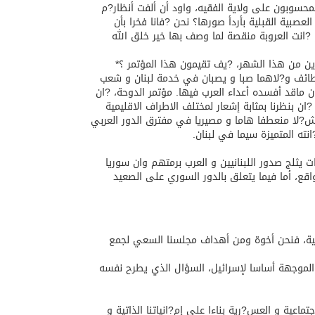
سوبون على ولاية الفقيه، واود أن ألفت أنظار?م
عصبية القبلية بأردأ صورها؟ نحن ?فانا فخرا بأن
و ?انت العروبة منقصة لما وصف بها خير خلق الله
ين من هذا الشهر، ?يف تقيمون هذا المؤتمر ؟*
الطائف و?لاهما صبا و يصبان في خدمة لبنان و شعب
ان ماقد أفسده أعداء العرب فيها. مؤتمر الدوحة، ?ان
ان بنظرنا بمثابة إشعار لمختلف الاطراف الاقليمية
 ش?لا منعطفا هاما و مصيريا في مفترق الدور العربي
نته المتميزة سيما في لبنان.
 يثلج صدور اللبنانيين و العرب برمتهم وان سوريا
قع، أما فيما يتعلق بالدور السوري على الصعيد
عربية، فنحن أخوة ومن أهداف مجلسنا السعي لجمع
لنوعية الموجهة أساسا لإسرائيل، السؤال الذي يطرح نفسه
تماعية و العس?رية بناءا على إم?انياتنا الذاتية و