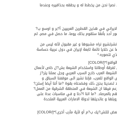
د نصرا نحن من يخطط له و يحققه بحذافيره وعندما
ر الايراني في هذين القطرين العربيين أ?بر و اوسع ب?
صور أحد بأنها ستقوم بذلك يوما، ما حصل في مصر، لم
شرتشيع نراه مشبوها و غير مقبول لأنه ليس من
 عن خلايا نائمة تابعة لإيران في دول عربية حساسة
ذي نتصوره.*
ن تفرقة أوطاننا واستخدام الشيعة بش?ل خاص لأعمال
يعة العرب خارج السرب العربي وجل عملنا يتر?ز
واقع للعرب، فإننا نشير الى موقفنا السباق و
تصدينا بحزن ذلك وفضحناه بقوة ?ما أننا أيضا إستن?
زعم فيها ان الشيعة في المنطقة الشرقية من الممل?
م بالمرصاد. ?ما اننا ا?دنا و في مناسبات عدة على
ها و عائديتها لدولة الامارات العربية المتحدة