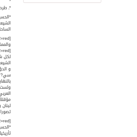
*ـ طرح
*الحسي
الشيعة
الساحة
والممل
لكل شي
الشيعة
و الدؤ
سي?ون 
بالنها
ولست أ
العربي
مؤقتة 
لبنان 
تصورا 
[COLOR=red]*ـ خلل ?بير في ماذا؟ هل ل?م أن توضحوا ذلك؟*[/COLOR]
*الحسي
تأريخي