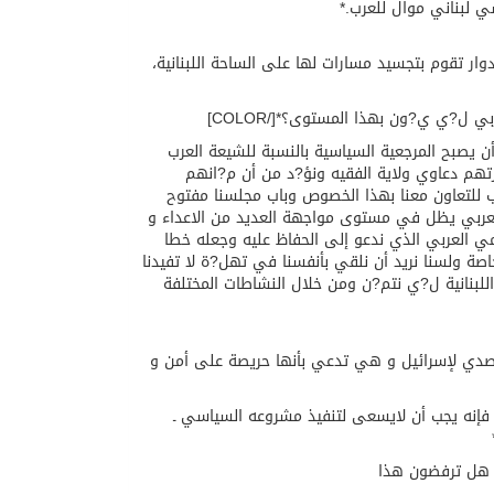
ي لبناني موال للعرب.*
ادوار تقوم بتجسيد مسارات لها على الساحة اللبنانية،
 يصبح المرجعية السياسية بالنسبة للشيعة العرب
تهم دعاوي ولاية الفقيه ونؤ?د من أن م?انهم
ب للتعاون معنا بهذا الخصوص وباب مجلسنا مفتوح
 العربي يظل في مستوى مواجهة العديد من الاعداء و
قومي العربي الذي ندعو إلى الحفاظ عليه وجعله خطا
اصة ولسنا نريد أن نلقي بأنفسنا في تهل?ة لا تفيدنا
ة اللبنانية ل?ي نتم?ن ومن خلال النشاطات المختلفة
وم بالتصدي لإسرائيل و هي تدعي بأنها حريصة على أمن و
 فإنه يجب أن لايسعى لتنفيذ مشروعه السياسي ـ