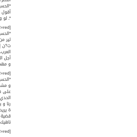
*الحسي
أقول ن
*ـ لو 
[COLOR=red]الاخرى عن الدور الايراني على الصعيد العربي؟*[/COLOR]
*الحسي
ثير من
ت?ن إل
العرب،
أجل ال
و مهمة
[COLOR=red]*ـ أعود مرة أخرى لأسأل عن الذي قدمه مجلس?م للعرب على أرض الواقع؟*[/COLOR]
*الحسي
و مشار
على هذ
الحدي 
رنا و 
ة يريد
قضية ا
ناهيك 
[COLOR=red]*ـ ألا ترون بأن تأ?يد?م المستمر على مسألة العروبة قد يستغلها البعض للتش?يك ب?م أو لأية مآرب أخرى؟*[/COLOR]