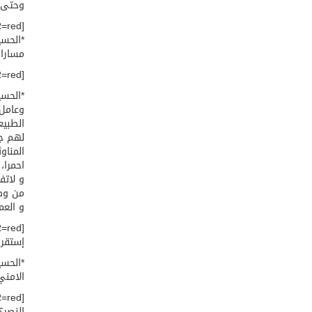
وحتى أ
[COLOR=red]*ـ أية دول تقصدون بتعبير?م هذا؟*[/COLOR]
*الحسي
مسارات
[COLOR=red]*ـ هل تبتغون محاربة ?ل هؤلاء؟ وماذا قدم المجلس الاسلامي العربي ل?ي ي?ون بهذا المستوى؟*[/COLOR]
*الحسي
وعامل 
الطبيع
لهم جم
المناو
احمرا،
و لاتف
من وضع
و العم
إستقرار
*الحسي
الامني
[COLOR=red]*ـ ل?ن حزب الله حقق الانتصار في تموز 2006 بواسطة هذا الدعم، هل ترفضون هذا
النصر؟*[/OR