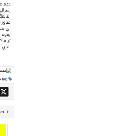
دعم عر
إسرائي
التابع
أي تعر
يقوم ب
ثر فأ?
الذي ه
This post has no tag
X
Newer posts