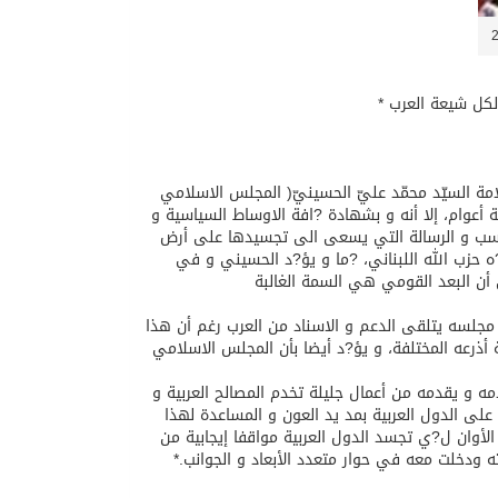
لكل شيعة العرب *
مة السيّد محمّد عليّ الحسينيّ( المجلس الاسلامي
ثة أعوام، إلا أنه و بشهادة ?افة الاوساط السياسية و
ناسب و الرسالة التي يسعى الى تجسيدها على أرض
ه حزب الله اللبناني، ?ما و يؤ?د الحسيني و في
أن البعد القومي هي السمة الغالبة
مجلسه يتلقى الدعم و الاسناد من العرب رغم أن هذا
أذرعه المختلفة، و يؤ?د أيضا بأن المجلس الاسلامي
ه و يقدمه من أعمال جليلة تخدم المصالح العربية و
لى الدول العربية بمد يد العون و المساعدة لهذا
الأوان ل?ي تجسد الدول العربية مواقفا إيجابية من
ته ودخلت معه في حوار متعدد الأبعاد و الجوانب.*