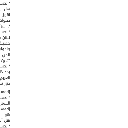
*الحسي
هل أن 
نقول أ
صلوات 
*ـ أشر
*الحسي
لبنان 
حصيلة 
ولدولي
الذي ?
**ـ و?
*الحسي
بحد ذا
العربي
دور نت
[COLOR=red]*ـ ?يف هي علاقات?م مع سوريا تحديدا؟*[/COLOR]
*الحسي
الشمل
هو؛
هل أنتم
*الحسي