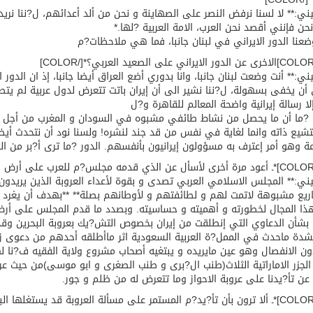
ني:** لا لسنا نرفض النصر على الصهاينة و نحن من ألد أعدائهم، ل?ننا نري
حن فإنني أقصد نحن العرب، الامة العربية ?لها.*
وضعنا الدور الايراني في لبنان جانبا، فما هي ملاحظات?م
ني:** أنت وضعت لبنان جانبا، وانا بدوري أضع العراق أيضا جانبا، إذ ان الدو
 أن يخفى بسهولة، ل?ننا نشير الى أن إيران باتت تتعرض لدول عربية لم يت
ا رسالة إيرانية واضحة المعالم للقاهرة و?ل
 ?ما أن ما يحصل من نشاط طائفي مشبوه في السودان و المغرب من أجل ن
تشيع ذاته وانما لغاية في نفس من قد جند لنشره! ولسنا نود أن نتحدث أيضا
 وهو أمر إعترف به مسؤولون إيرانيون بأنفسهم. الدور ?ما ترى أ?بر من ال
ني:** المجلس الاسلامي العربي تصدى و بقوة لأعداء العروبة الذين يريدو
يع مشبوهة لاتمت لهم و لطائفتهم و لأوطانهم بصلة** **بهدف أن يغرد الش
ا المجال لخطورته و أهميته و حساسيته. وبصدد ما قدم المجلس على أرض ال
بشأن الدعاوي التي إنطلقت من إيران بخصوص التش?يك بعروبة البحرين وقد 
بشدة ماحدث في الممل?ة العربية السعودية اثر ماأطلقه أحدهم من دعوى 
ون الانفصال وهو عين مايريده و يبتغيه أصحاب مشروع ولاية الفقيه ف?نا له
لجزر الاماراتية الثلاث(طنب ال?برى و طنب الصغرى و ابو موسى)من حيث عروبت
عن تأ?يدنا على عروبة الاحواز وما تتعرض له من ظلم و جور.