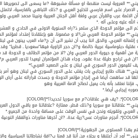
ني:** العروبة ليست منقصة او مسألة مشبوهة ?ما يسعى الى تصويرها المح
الاصرار على اسم فارسي للخليج العربي و ?ذلك التباهي بالفارسية، لاتمثل ال
ن الائمة عرب والقرأن عربي ولغة أهل الجنان العربية ونبينا محمد العربي ول
الله عليه وعلى أله .*
تم الى مؤتمر الدوحة الذي ستمر ذ?راه السنوية الاولى في الحادي و العشر
ني:** مؤتمر الدوحة العربي ش?لا و مضمونا، هو بإعتقادنا إمتداد لمؤتمر 
و إنتمائه العربي، والحق اننا يجب أن نشير الى أن ح?ماء العرب يبنون في لبن
عقلية دبلوماسية عربية خالصة و?ان حجر الزاوية فيها"سعوديا ـ قطريا" وقد ?
ة من أهمية و حيوية الدور العربي وان ?لا من مؤتمر الطائف و الدوحة قد
ان في تراجع طيلة عدة عقود، وجاء هذان المؤتمران ليعيدا للدور العربي م?ا
يف تقيمون الدور السوري في لبنان و على الصعيد العربي؟*
ني:** هناك طابع إيجابي بات يغلب على الدور السوري في لبنان وهو أمر بات
تها قد ساهمت أيضا في إنجاح مؤتمر الدوحة و جسدت قراراته على أرض الوا
، فإننا نعتقد بأنه بات يميل لصالح الامة العربية وهو
صوره إيجابي أيضا.*
ني:** علاقاتنا مع سوريا و?ذلك قطر، ممتازة ?علاقاتنا مع باقي الدول ال
 العربي وتقويته ونحن في نفس الوقت على مسافة واحدة من الجميع.*
[COLOR=red]*ـ أنجزم مناورات عس?رية عدة، ?ان آخرها مناورات ذوالفقار ا
 بهذا المستوى من الجهوزية؟*[/COLOR]
ني:** أود أن أعلنها و بجلاء من أننا قد قمنا ب?افة نشاطاتنا السياسية والاج