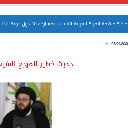
مة المرأة العربية للشباب» بمشاركة 10 دول عربية..غدًا
 الصين بصورة أكثر إيجابية من الولايات المتحدة
03/06/200
ميا ضمن قائمة التراث العالمي
حديث خطير للمرجع الشيع
ارة الحرمين الشريفين توثق أسماء الخلفاء الراشدين وتعود إلى ا