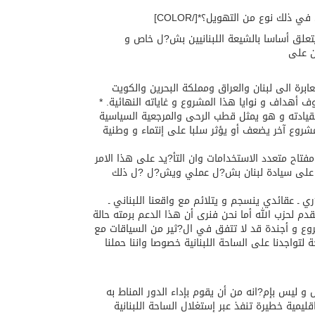
ذلك نوع من التهويل؟*[/COLOR]
تعلق أساسا بالشيعة اللبنانيين بش?ل خاص و
ن على
ة من إيران و العابرة الى لبنان والعراق ومملكة البحرين والكويت
 أهداف و نوايا هذا المشروع و غاياته النهائية. *
يِّ الذي نتشرف بقيادته و هو يمثل قطب الرحى والمرجعية السياسية
روع آخر يضعف أو يؤثر سلبا على إنتماء و وطنية
فتاح متعدد الاستخدامات وان التأ?يد على هذا الامر
فاظ على سيادة لبنان بش?ل عملي ويش?ل ?ل ذلك
عقائدي ينسجم و يتلائم مع واقعنا اللبناني ـ
 لحزب الله أما نحن فنرى أن هذا الدعم برمته حالة
شروع و أجندة قد لا تتفق في ال?ثير من السياقات مع
 لتواجدنا على الساحة اللبنانية خصوصا واننا حملنا
 و ليس بإم?انه من أن يقوم بإداء الدور المناط به
ليمية خطيرة تنفذ عبر إستغلال الساحة اللبنانية