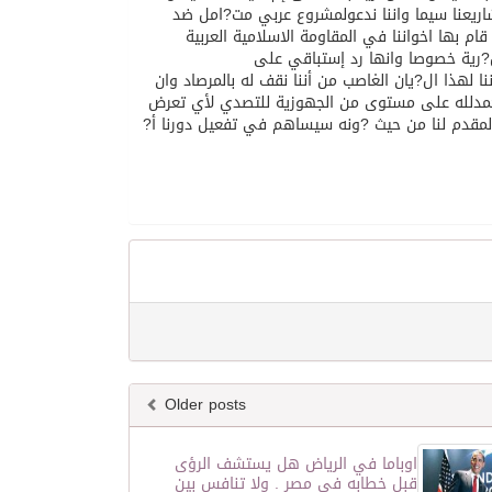
ريعنا سيما واننا ندعولمشروع عربي مت?امل ضد
قام بها اخواننا في المقاومة الاسلامية العربية
عس?رية خصوصا وانها رد إستباقي على
وبيننا لهذا ال?يان الغاصب من أننا نقف له بالمرصاد وان
الحمدلله على مستوى من الجهوزية للتصدي لأي تعرض
 المقدم لنا من حيث ?ونه سيساهم في تفعيل دورنا أ?
Older posts
اوباما في الرياض هل يستشف الرؤى
قبل خطابه في مصر . ولا تنافس بين