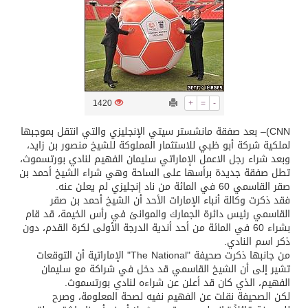
تسليم 248 حافلة سياحية صينية فاخرة مخصصة للسوق السعودية
ثلة من الضابطات في الجييش الكويتي
1420
+
=
-
مدينة الملك سلمان للطاقة “سبارك” توقع اتفاقية تطوير مصانع جاهزة ومتخصصة في مجال الطاقة
CNN)– بعد صفقة مانشستر سيتي الإنجليزي والتي انتقل بموجبها
لملكية شركة أبو ظبي للاستثمار المملوكة للشيخ منصور بن زايد،
كسوة الكعبة تعتلي البيت العتيق
وبعد شراء رجل الاعمل الإماراتي سليمان الفهيم لنادي بورتسموث،
تطل صفقة جديدة برأسها على الساحة وهي شراء الشيخ أحمد بن
صقر القاسمي 60 في المائة من ناد إنجليزي لم يعلن عنه.
“سبيس إكس” تطلق 24 قمرًا صناعيًا جديدًا إلى الفضاء
فقد ذكرت وكالة أنباء الإمارات الأحد أن الشيخ أحمد بن صقر
القاسمي رئيس دائرة الجمارك والموانئ في رأس الخيمة، قد قام
بشراء 60 في المائة من أحد أندية الدرجة الأولى لكرة القدم، دون
ذكر اسم النادي.
من جانبها ذكرت صحيفة "The National" الإماراتية أن التوقعات
تشير إلى أن الشيخ القاسمي قد دخل في شراكة مع سليمان
الفهيم، الذي كان قد أعلن عن شراءه لنادي بورتسموث.
لكن الصحيفة نقلت عن الفهيم نفيه لصحة المعلومة، وصرح