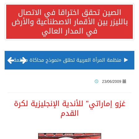
الصين تحقق اختراقا في الاتصال
بالليزر بين الأقمار الاصطناعية والأرض
في المدار العالي
منظمة المرأة العربية تطلق «نموذج محاكاة منظمة المرأة العربية للشباب» بمشاركة 10 دول عربية..غدًا
الناس في العديد من الدول ينظرون إلى الصين بصورة أكثر إيجابية من الولايات المتحدة
23/06/2009
إدراج قرية سيدي بوسعيد التونسية رسميا ضمن قائمة التراث العالمي
غزو إماراتي" للأندية الإنجليزية لكرة
القدم
الأونكتاد»: السعودية تصعد للمرتبة الـ13 عالمياً في جذب الاستثمار الأجنبي في 2025 التدفقات قفزت 57.1 % إلى 33 مليار دولار مدفوعةً باستراتيجيات التنويع الاقتصادي
/ ست بلاطات رخامية تاريخية بمعرض عمارة الحرمين الشريفين توثق أسماء الخلفاء الراشدين وتعود إلى القرن الثالث عشر الهجري