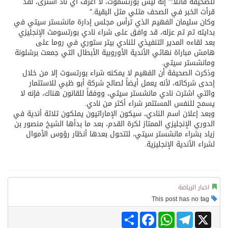
للصحيفة قائلاً:" إنه ليس بورتسموث، لا أعرف أي ناد اشترى، لقد
قرأت الخبر في الصحف مثلي مثل البقية."
وكان سليمان الفهيم الذي ترأس مجلس إدارة مانشستر سيتي في
بدايته ثم تم عزله، قد وافق على شراء نادي بورتسومث الإنجليزي
بعد لقاءه المدير التنفيذي للنادي بيتر ستوري في روما على
هامش مباراة نهائي الأندية الأوروبية الأبطال التي جمعت برشلونة
ومانشستر سيتي.
وذكرت الصحيفة أن الفهيم لا يمكنه شراء بورتسوث إلا من خلال
إحدى شركاته، لأنه يعمل أيضاً لصالح شركة أبو ظبي للاستثمار
والتي اشترت نادي مانشستر سيتي، ووفقاً للقانون هناك، فإنه لا
يسمح للنفس المستثمر شراء أكثر من نادي.
وبعد إعلان اسم النادي، سيكون الإماراتيون يملكون ثلاثة أندية في
الدوري الإنجليزي الممتاز لكرة القدم، بعد ما بدأها الشيخ منصور بن
زياد بشراء مانشستر سيتي، لتتحول بعدها أنظار رؤوس الأموال
لشراء الأندية الإنجليزية.
اخبار الرياضة
This post has no tag
Share
Facebook
WhatsApp
Telegram
X