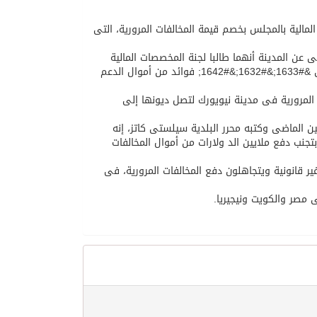
الية بالمجلس بخصم قيمة المخالفات المرورية، التى
 عن المدينة أنهما طالبا لجنة المخصصات المالية
الأمريكية بخصم قيمة المخالفات المرورية التى يرتكبها الدبلوماسيون، بالإضافة إلى &#1633;&#1632;&#1642; فوائد من أموال الدعم
لمرورية فى مدينة نيويورك لتصل ديونها إلى
نين الماضى وكتبه محرر البلدية سيلستى كاتز، إنه
جنب دفع ملايين الد ولارات من أموال المخالفات
 قانونية ويتجاهلون دفع المخالفات المرورية، فى
 مصر والكويت ونيجيريا.