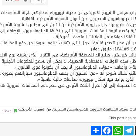
1101
+
=
-
اب مجلس الشيوخ الأمريكى عن مدينة نيويورك مطالبهم للجنة المخصصات الم
توقع اتفاقية تطوير مصانع جاهزة ومتخصصة في مجال الطاقة
ا الدبلوماسيون المصريون، من أموال المعونة الأمريكية للقاهرة.
ريدة «نيويورك دايلى نيوز» الأمريكية عن نائبين فى مجلس الشيوخ الأمريكى
تلقاها دولهم من الولايات المتحدة الأمريكية،
 أن مصر تتصدر قائمة الدول التى يتهرب دبلوماسيوها من دفع المخالفات ا
نائب كيرستين جيليبراند للصحيفة الأمريكية، فى التقرير الذى نشرته يوم الاث
 هذه الأوقات الاقتصادية العصيبة، لا يمكن أن نسمح للحكومات الأجنبية بت
ية». وأضاف: «هؤلاء الدبلوماسيون لا يجب أن يكونوا فوق القانون».
نائب تشاك شومر أنه «من المشين أن يصف الدبلوماسيون سياراتهم بصورة غير
الذى يواجه فيه سكان نيويورك مخالفات مالية قاسية».
 الصحيفة إلى أن الدول الثلاث الأولى فى عدم دفع المخالفات المرورية هى
اقتصاد
Share
Facebook
WhatsApp
Telegram