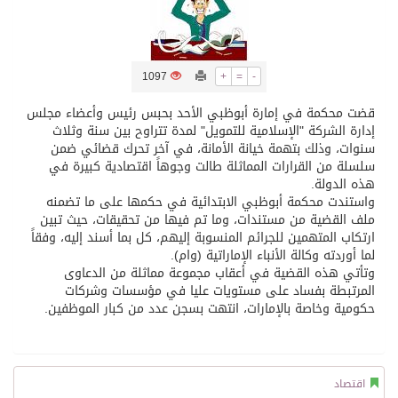
تسليم 248 حافلة سياحية صينية فاخرة مخصصة للسوق السعودية
1097
+
=
-
ثلة من الضابطات في الجييش الكويتي
قضت محكمة في إمارة أبوظبي الأحد بحبس رئيس وأعضاء مجلس
إدارة الشركة "الإسلامية للتمويل" لمدة تتراوح بين سنة وثلاث
مدينة الملك سلمان للطاقة “سبارك” توقع اتفاقية تطوير مصانع جاهزة ومتخصصة في مجال الطاقة
سنوات، وذلك بتهمة خيانة الأمانة، في آخر تحرك قضائي ضمن
سلسلة من القرارات المماثلة طالت وجوهاً اقتصادية كبيرة في
هذه الدولة.
كسوة الكعبة تعتلي البيت العتيق
واستندت محكمة أبوظبي الابتدائية في حكمها على ما تضمنه
ملف القضية من مستندات، وما تم فيها من تحقيقات، حيث تبين
ارتكاب المتهمين للجرائم المنسوبة إليهم، كل بما أسند إليه، وفقاً
“سبيس إكس” تطلق 24 قمرًا صناعيًا جديدًا إلى الفضاء
لما أوردته وكالة الأنباء الإماراتية (وام).
وتأتي هذه القضية في أعقاب مجموعة مماثلة من الدعاوى
المرتبطة بفساد على مستويات عليا في مؤسسات وشركات
حكومية وخاصة بالإمارات، انتهت بسجن عدد من كبار الموظفين.
اقتصاد