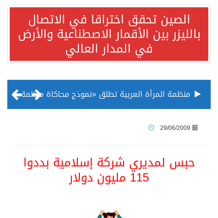
الصين تحقق اختراقا في الاتصال
بالليزر بين الأقمار الاصطناعية والأرض
في المدار العالي
منظمة المرأة العربية تطلق «نموذج محاكاة منظمة المرأة العربية للشباب» بمشاركة 10 دول عربية..غدًا
الناس في العديد من الدول ينظرون إلى الصين بصورة أكثر إيجابية من الولايات المتحدة
29/06/2009
إدراج قرية سيدي بوسعيد التونسية رسميا ضمن قائمة التراث العالمي
حبس لمديري شركة إسلامية بددوا
115 مليون دولار
الأونكتاد»: السعودية تصعد للمرتبة الـ13 عالمياً في جذب الاستثمار الأجنبي في 2025 التدفقات قفزت 57.1 % إلى 33 مليار دولار مدفوعةً باستراتيجيات التنويع الاقتصادي
/ ست بلاطات رخامية تاريخية بمعرض عمارة الحرمين الشريفين توثق أسماء الخلفاء الراشدين وتعود إلى القرن الثالث عشر الهجري