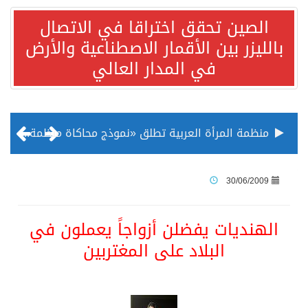
الصين تحقق اختراقا في الاتصال
بالليزر بين الأقمار الاصطناعية والأرض
في المدار العالي
منظمة المرأة العربية تطلق «نموذج محاكاة منظمة المرأة العربية للشباب» بمشاركة 10 دول عربية..غدًا
الناس في العديد من الدول ينظرون إلى الصين بصورة أكثر إيجابية من الولايات المتحدة
30/06/2009
إدراج قرية سيدي بوسعيد التونسية رسميا ضمن قائمة التراث العالمي
الهنديات يفضلن أزواجاً يعملون في
البلاد على المغتربين
الأونكتاد»: السعودية تصعد للمرتبة الـ13 عالمياً في جذب الاستثمار الأجنبي في 2025 التدفقات قفزت 57.1 % إلى 33 مليار دولار مدفوعةً باستراتيجيات التنويع الاقتصادي
/ ست بلاطات رخامية تاريخية بمعرض عمارة الحرمين الشريفين توثق أسماء الخلفاء الراشدين وتعود إلى القرن الثالث عشر الهجري