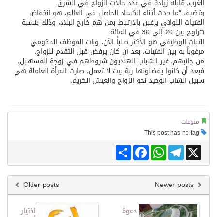
الغرب، قابله زيادة في عدد حالات الزواج في الشرق.
وتضيف:"ما حدث أثناء الكساد الحاصل في العالم، هو انخفاض
الفتيات اللواتي يرغبن بالارتباط بمن هم خارج البلاد، وذلك بنسبة
تتراوح بين 20 إلى 30 في المائة.
الثبات الوظيفي هو الأكثر طلباً الآن، وبات الموظف الحكومي
مرغوباً به بين الفتيات، بعد أن كان يرفض قبل التقدم للزواج.
من جانبهم، غير الشباب الهنديون شروطهم في زوجة المستقبل،
فبعد أن كانوا يفضلونها ربة بيت لا تعمل، صارت المرأة العاملة هي
سبيل الشاب الوحيد نحو الزواج والعيش الكريم.
منوعات
This post has no tag
Share
Facebook
WhatsApp
Telegram
X
Older posts
Newer posts
دعوة
اختيار