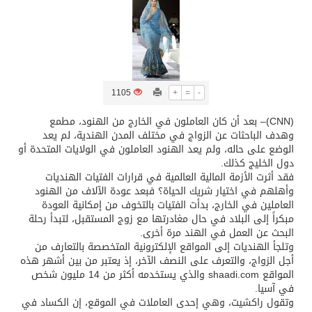
تسليم 248 حافلة سياحية صينية فاخرة مخصصة للسوق السعودية
ثلة من الضابطات في الجييش الكويتي
1105
+
=
-
مدينة الملك سلمان للطاقة “سبارك” توقع اتفاقية تطوير مصانع جاهزة ومتخصصة في مجال الطاقة
(CNN)– بعد أن كان العاملون في الخارج من الهنود، مطمع
وهدف الباحثات عن الزواج في مختلف المدن الهندية، لم يعد
الوضع على حاله، ولم يعد الهنود العاملون في الولايات المتحدة أو
كسوة الكعبة تعتلي البيت العتيق
دول الخليج كذلك.
فقد أثرت الأزمة المالية العالمية في قرارات الفتيات الهنديات
وأهلهم في اختيار شريك الحياة؟ فبعد عودة الآلاف من الهنود
“سبيس إكس” تطلق 24 قمرًا صناعيًا جديدًا إلى الفضاء
العاملين في الخارج، بدأت الفتيات بالتخوف من إمكانية العودة
مبكراً إلى البلاد في حال مغادرتها مع زوج المستقبل، لتبدأ رحلة
البحث عن العمل في الهند مرة أخرى.
وتلجأ الهنديات إلى المواقع الإلكترونية المتخصصة بالتعارف من
أجل الزواج، والتعرف على النصف الآخر، إذ يعتبر من بين أشهر هذه
المواقع shaadi.com والذي يستخدمه أكثر من 14 مليون شخص
في آسيا.
وتقول راكشيت، وهي إحدى العاملات في الموقع، إن الكساد في