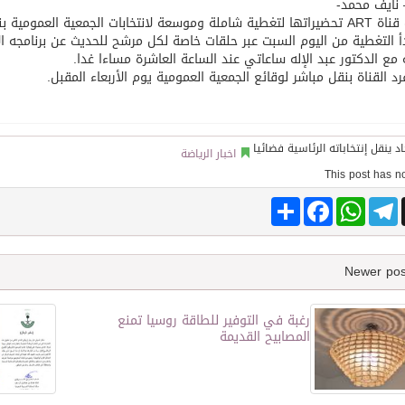
نايف محمد-
عية العمومية بنادي الاتحاد لاختيار رئيس ومجلس إدارة للنادي.
 التغطية من اليوم السبت عبر حلقات خاصة لكل مرشح للحديث عن برنامجه ا
توقع اتفاقية تطوير مصانع جاهزة ومتخصصة في مجال الطاقة
ة مع الدكتور عبد الإله ساعاتي عند الساعة العاشرة مساءا غدا.
د القناة بنقل مباشر لوقائع الجمعية العمومية يوم الأربعاء المقبل.
اخبار الرياضة
Share
Facebook
WhatsApp
Telegram
رغبة في التوفير للطاقة روسيا تمنع
المصابيح القديمة