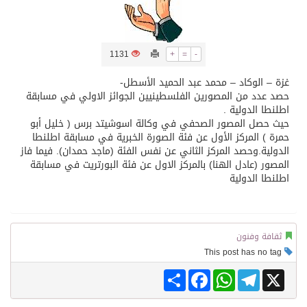
/ ست بلاطات رخامية تاريخية بمعرض عمارة الحرمين الشريفين توثق أسماء الخلفاء الراشدين وتعود إلى القرن الثالث عشر الهجري
1131
+
=
-
تسليم 248 حافلة سياحية صينية فاخرة مخصصة للسوق السعودية
غزة – الوكاد – محمد عبد الحميد الأسطل-
حصد عدد من المصورين الفلسطينيين الجوائز الاولي في مسابقة
اطلنطا الدولية .
ثلة من الضابطات في الجييش الكويتي
حيث حصل المصور الصحفي في وكالة اسوشيتد برس ( خليل أبو
حمرة ) المركز الأول عن فئة الصورة الخبرية في مسابقة اطلنطا
الدولية.وحصد المركز الثاني عن نفس الفئة (ماجد حمدان). فيما فاز
مدينة الملك سلمان للطاقة “سبارك” توقع اتفاقية تطوير مصانع جاهزة ومتخصصة في مجال الطاقة
المصور (عادل الهنا) بالمركز الاول عن فئة البورتريت في مسابقة
اطلنطا الدولية
كسوة الكعبة تعتلي البيت العتيق
ثقافة وفنون
This post has no tag
Share
Facebook
WhatsApp
Telegram
X