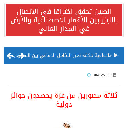
الصين تحقق اختراقا في الاتصال
بالليزر بين الأقمار الاصطناعية والأرض
في المدار العالي
«اتفاقية مكة» تعزز التكامل الدفاعي بين السعودية وتركيا وباكستان
منظمة المرأة العربية تطلق «نموذج محاكاة منظمة المرأة العربية للشباب» بمشاركة 10 دول عربية..غدًا
06/12/2009
الناس في العديد من الدول ينظرون إلى الصين بصورة أكثر إيجابية من الولايات المتحدة
ثلاثة مصورين من غزة يحصدون جوائز
دولية
إدراج قرية سيدي بوسعيد التونسية رسميا ضمن قائمة التراث العالمي
الأونكتاد»: السعودية تصعد للمرتبة الـ13 عالمياً في جذب الاستثمار الأجنبي في 2025 التدفقات قفزت 57.1 % إلى 33 مليار دولار مدفوعةً باستراتيجيات التنويع الاقتصادي