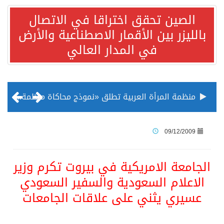
الصين تحقق اختراقا في الاتصال
بالليزر بين الأقمار الاصطناعية والأرض
في المدار العالي
منظمة المرأة العربية تطلق «نموذج محاكاة منظمة المرأة العربية للشباب» بمشاركة 10 دول عربية..غدًا
الناس في العديد من الدول ينظرون إلى الصين بصورة أكثر إيجابية من الولايات المتحدة
09/12/2009
إدراج قرية سيدي بوسعيد التونسية رسميا ضمن قائمة التراث العالمي
الجامعة الامريكية في بيروت تكرم وزير
الاعلام السعودية والسفير السعودي
الأونكتاد»: السعودية تصعد للمرتبة الـ13 عالمياً في جذب الاستثمار الأجنبي في 2025 التدفقات قفزت 57.1 % إلى 33 مليار دولار مدفوعةً باستراتيجيات التنويع الاقتصادي
عسيري يثني على علاقات الجامعات
/ ست بلاطات رخامية تاريخية بمعرض عمارة الحرمين الشريفين توثق أسماء الخلفاء الراشدين وتعود إلى القرن الثالث عشر الهجري