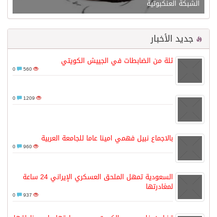
الشبكة العنكبوتية
جديد الأخبار
ثلة من الضابطات في الجييش الكويتي
0
560
0
1209
بالاجماع نبيل فهمي امينا عاما للجامعة العربية
0
960
السعودية تمهل الملحق العسكري الإيراني 24 ساعة
لمغادرتها
0
937