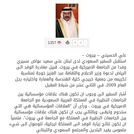
تسليم 248 حافلة سياحية صينية فاخرة مخصصة للسوق السعودية
ثلة من الضابطات في الجييش الكويتي
1357
+
=
-
مدينة الملك سلمان للطاقة “سبارك” توقع اتفاقية تطوير مصانع جاهزة ومتخصصة في مجال الطاقة
علي الحسيني – بيروت –
استقبل السفير السعودي لدى لبنان علي سعيد عواض عسيري
كسوة الكعبة تعتلي البيت العتيق
وفدا من الجامعة الاميركية في بيروت، قبيل مغادرة الوفد الى
الرياض لدعوة وزير الاعلام والثقافة عبد العزيز خوجة لمناسبة
تكريمه من جمعية خريجي كلية الهندسة والعمارة واختياره رجل
“سبيس إكس” تطلق 24 قمرًا صناعيًا جديدًا إلى الفضاء
العام 2009، في الثاني عشر من شباط المقبل.
أشار السفير الى وجوب ان تكون هناك علاقات مؤسساتية بين
الجامعات النظيرة في المملكة العربية السعودية مع الجامعة
الاميركية في بيروت ، ورأى أن "العلاقات المؤسساتية هي التي
ستدوم وتبقى، وبالتالي يجب ان تكون هناك علاقات مؤسساتية
بين الجامعات النظيرة في المملكة مع الجامعة في بيروت"، متمنياً
ان تكون نتائج زيارة الوفد الى المملكة ايجابية، للوصول الى شيء
ملموس يفيد البلدين والمجتمع السعودي واللبناني