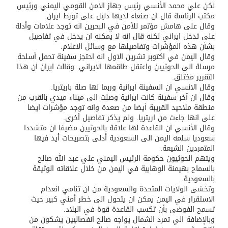
لكن علي محمد الأنسي رئيس جهاز الامن القومي اليمني ورئيس
مكتب الرئاسة قال ان صنعاء لديها دليل على تورط ايران.
وقال على هامش مؤتمر للأمن في البحرين انه توجد علامات وأدلة
على تدخل ايراني لكنه قال انه لا يمكنه ان يدخل في تفاصيل
بشأن هذه المؤشرات وتفاصيلها مع وسائل الاعلام.
وقال اليمن في اكتوبر تشرين الاول انه احتجز سفينة تحمل أسلحة
مرسلة الى الحوثيين واعتقل طاقمها الايراني. وقالت ايران ان هذا
التقرير مختلق.
وقال الانسي ان السفينة ايرانية وربما لها صلة باريتريا.
وقال ان آخر سفينة كانت ايرانية وصلت الى ميناء ميدي بالقرب من
منطقة ملاحيد القريبة أيضا من صعدة وانه توجد مؤشرات ايضا
على انها جاءت من اريتريا. ولم يذكر تفاصيل أخرى.
وقال الأنسي ان القاعدة لها علاقة بالحوثيين مضيفا ان متشددا
سعوديا سلمه اليمن الى السعودية أدلى بتصريحات أيد فيها
المتمردين الشيعة.
ويتهم الحوثيون حكومة الرئيس اليمني علي عبد الله صالح
بالسماح بهيمنة الوهابية في اليمن من خلال علاقاته الوثيقة
بالسعودية.
وتخشى الولايات المتحدة والسعودية من ان تنامي انعدام
الاستقرار في اليمن يمكن ان يتحول الى خطر أمني كبير حيث
تسمح الفوضى بأن تكسب القاعدة قوة في البلاد.
وبالإضافة الي تمرد الشمال يواجه صالح انفصاليين يشكون من