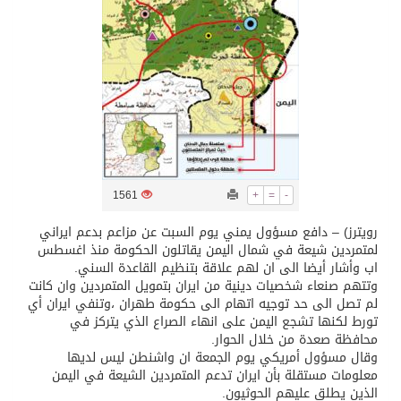
تسليم 248 حافلة سياحية صينية فاخرة مخصصة للسوق السعودية
ثلة من الضابطات في الجييش الكويتي
مدينة الملك سلمان للطاقة “سبارك” توقع اتفاقية تطوير مصانع جاهزة ومتخصصة في مجال الطاقة
1561
+
=
-
كسوة الكعبة تعتلي البيت العتيق
رويترز) – دافع مسؤول يمني يوم السبت عن مزاعم بدعم ايراني
لمتمردين شيعة في شمال اليمن يقاتلون الحكومة منذ اغسطس
“سبيس إكس” تطلق 24 قمرًا صناعيًا جديدًا إلى الفضاء
اب وأشار أيضا الى ان لهم علاقة بتنظيم القاعدة السني.
وتتهم صنعاء شخصيات دينية من ايران بتمويل المتمردين وان كانت
لم تصل الى حد توجيه اتهام الى حكومة طهران ،وتنفي ايران أي
تورط لكنها تشجع اليمن على انهاء الصراع الذي يتركز في
محافظة صعدة من خلال الحوار.
وقال مسؤول أمريكي يوم الجمعة ان واشنطن ليس لديها
معلومات مستقلة بأن ايران تدعم المتمردين الشيعة في اليمن
الذين يطلق عليهم الحوثيون.