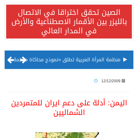
الصين تحقق اختراقا في الاتصال
بالليزر بين الأقمار الاصطناعية والأرض
في المدار العالي
منظمة المرأة العربية تطلق «نموذج محاكاة منظمة المرأة العربية للشباب» بمشاركة 10 دول عربية..غدًا
الناس في العديد من الدول ينظرون إلى الصين بصورة أكثر إيجابية من الولايات المتحدة
12/12/2009
إدراج قرية سيدي بوسعيد التونسية رسميا ضمن قائمة التراث العالمي
اليمن: أدلة على دعم ايران للمتمردين
الشماليين
الأونكتاد»: السعودية تصعد للمرتبة الـ13 عالمياً في جذب الاستثمار الأجنبي في 2025 التدفقات قفزت 57.1 % إلى 33 مليار دولار مدفوعةً باستراتيجيات التنويع الاقتصادي
/ ست بلاطات رخامية تاريخية بمعرض عمارة الحرمين الشريفين توثق أسماء الخلفاء الراشدين وتعود إلى القرن الثالث عشر الهجري