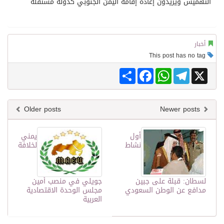
التهميش ويريدون إعادة إقامة اليمن الجنوبي كدولة مستقلة
أخبار
This post has no tag
Share
Facebook
WhatsApp
Telegram
X
Older posts
Newer posts
أول
يمني
نشاط
لخلافة
لسطان: قبلة على جبين
جويلي في منصب أمين
مدافع عن الوطن السعودي
مجلس الوحدة الاقتصادية
العربية