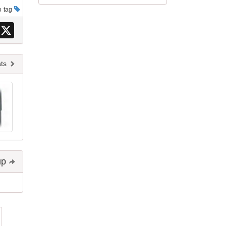
This post has no tag
X
Newer posts
Share and follow up