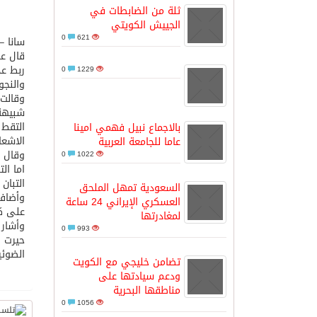
ثلة من الضابطات في
الجييش الكويتي
مدينة الملك سلمان للطاقة “سبارك” 
0
621
سانا –
قال عل
ربط عد
0
1229
كسوة الكعبة تعتلي البيت العتيق
والنجو
وقالت 
شبيهة
“سبيس إكس” تطلق 24 قمرًا صناعيًا جديدًا إلى الفضاء
التقط 
بالاجماع نبيل فهمي امينا
الاشعا
عاما للجامعة العربية
وقال ف
0
1022
اما ال
التبان
السعودية تمهل الملحق
وأضاف 
العسكري الإيراني 24 ساعة
على كو
لمغادرتها
وأشار 
0
993
حيرت ا
الضوئي
تضامن خليجي مع الكويت
ودعم سيادتها على
مناطقها البحرية
0
1056