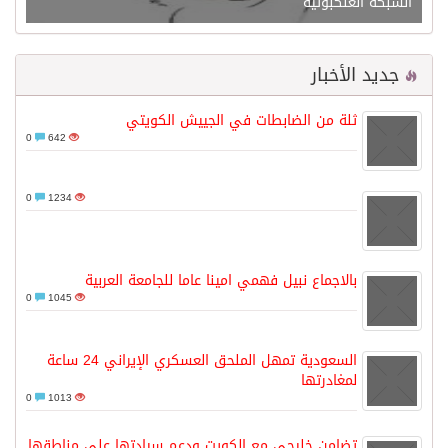
الشبكة العنكبوتية
جديد الأخبار
ثلة من الضابطات في الجييش الكويتي
0
642
0
1234
بالاجماع نبيل فهمي امينا عاما للجامعة العربية
0
1045
السعودية تمهل الملحق العسكري الإيراني 24 ساعة
لمغادرتها
0
1013
تضامن خليجي مع الكويت ودعم سيادتها على مناطقها