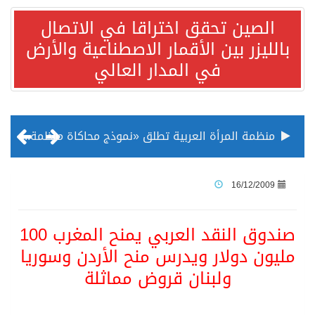
الصين تحقق اختراقا في الاتصال
بالليزر بين الأقمار الاصطناعية والأرض
في المدار العالي
منظمة المرأة العربية تطلق «نموذج محاكاة منظمة المرأة العربية للشباب» بمشاركة 10 دول عربية..غدًا
الناس في العديد من الدول ينظرون إلى الصين بصورة أكثر إيجابية من الولايات المتحدة
16/12/2009
إدراج قرية سيدي بوسعيد التونسية رسميا ضمن قائمة التراث العالمي
صندوق النقد العربي يمنح المغرب 100
مليون دولار ويدرس منح الأردن وسوريا
الأونكتاد»: السعودية تصعد للمرتبة الـ13 عالمياً في جذب الاستثمار الأجنبي في 2025 التدفقات قفزت 57.1 % إلى 33 مليار دولار مدفوعةً باستراتيجيات التنويع الاقتصادي
ولبنان قروض مماثلة
/ ست بلاطات رخامية تاريخية بمعرض عمارة الحرمين الشريفين توثق أسماء الخلفاء الراشدين وتعود إلى القرن الثالث عشر الهجري