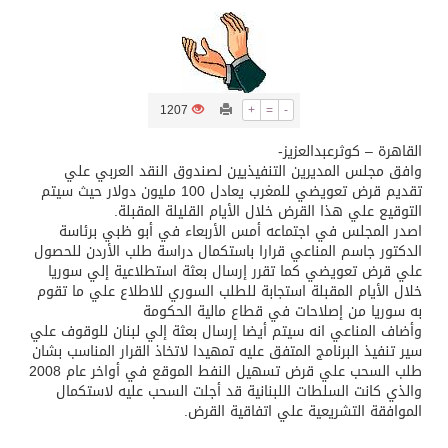
تسليم 248 حافلة سياحية صينية فاخرة مخصصة للسوق السعودية
ثلة من الضابطات في الجييش الكويتي
1207
+
=
-
القاهرة – كوثرعبدالعزيز-
مدينة الملك سلمان للطاقة “سبارك” توقع اتفاقية تطوير مصانع جاهزة ومتخصصة في مجال الطاقة
وافق مجلس المديرين التنفيذيين لصندوق النقد العربي علي
تقديم قرض تعويضي للمغرب يعادل 100 مليون دولار حيث سيتم
التوقيع علي هذا القرض خلال الأيام القليلة المقبلة.
كسوة الكعبة تعتلي البيت العتيق
اصدر المجلس في اجتماعه أمس الأربعاء في أبو ظبي برئاسة
الدكتور جاسم المناعي قرارا باستكمال دراسة طلب الأردن للحصول
علي قرض تعويضي كما تقرر إرسال بعثة استطلاعية إلي سوريا
“سبيس إكس” تطلق 24 قمرًا صناعيًا جديدًا إلى الفضاء
خلال الأيام المقبلة استجابة للطلب السوري للاطلاع علي ما تقوم
به سوريا من إصلاحات في قطاع مالية الحكومة
وأضاف المناعي انه سيتم أيضا إرسال بعثة إلي لبنان للوقوف علي
سير تنفيذ البرنامج المتفق عليه تمهيدا لاتخاذ القرار المناسب بشان
طلب السحب علي قرض تسهيل النفط الموقع في أواخر عام 2008
والذي كانت السلطات اللبنانية قد أجلت السحب عليه لاستكمال
الموافقة التشريعية علي اتفاقية القرض.