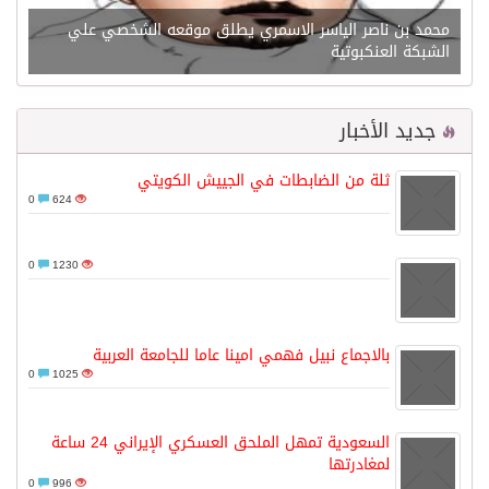
محمد بن ناصر الياسر الاسمري يطلق موقعه الشخصي علي
الشبكة العنكبوتية
جديد الأخبار
ثلة من الضابطات في الجييش الكويتي
0
624
0
1230
بالاجماع نبيل فهمي امينا عاما للجامعة العربية
0
1025
السعودية تمهل الملحق العسكري الإيراني 24 ساعة
لمغادرتها
0
996