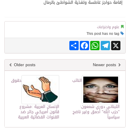
إقامة حواجز غاطسة وتغذية الشواطئ بالرمال
علوم واختراعات
This post has no tag
Share
Facebook
WhatsApp
Telegram
X
Older posts
Newer posts
النائب
حقوق
اللبناني دوري شمعون:
الإنسان العربية :مشروع
"حزب الله" أحمق وغير ناضج
قانون أمريكي جائر ضد
سياسياً
القنوات الفضائية العربية