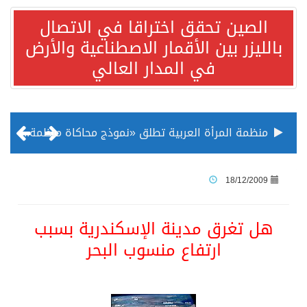
الصين تحقق اختراقا في الاتصال
بالليزر بين الأقمار الاصطناعية والأرض
في المدار العالي
منظمة المرأة العربية تطلق «نموذج محاكاة منظمة المرأة العربية للشباب» بمشاركة 10 دول عربية..غدًا
الناس في العديد من الدول ينظرون إلى الصين بصورة أكثر إيجابية من الولايات المتحدة
18/12/2009
إدراج قرية سيدي بوسعيد التونسية رسميا ضمن قائمة التراث العالمي
هل تغرق مدينة الإسكندرية بسبب
ارتفاع منسوب البحر
الأونكتاد»: السعودية تصعد للمرتبة الـ13 عالمياً في جذب الاستثمار الأجنبي في 2025 التدفقات قفزت 57.1 % إلى 33 مليار دولار مدفوعةً باستراتيجيات التنويع الاقتصادي
/ ست بلاطات رخامية تاريخية بمعرض عمارة الحرمين الشريفين توثق أسماء الخلفاء الراشدين وتعود إلى القرن الثالث عشر الهجري