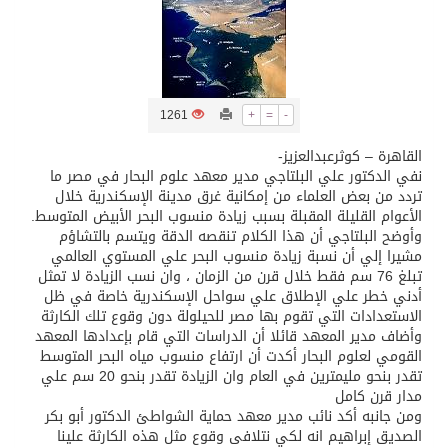
تسليم 248 حافلة سياحية صينية فاخرة مخصصة للسوق السعودية
ثلة من الضابطات في الجييش الكويتي
1261
+
=
-
القاهرة – كوثرعبدالعزيز-
مدينة الملك سلمان للطاقة “سبارك” توقع اتفاقية تطوير مصانع جاهزة ومتخصصة في مجال الطاقة
نفي الدكتور علي البلتاجي مدير معهد علوم البحار في مصر ما
تردد من بعض العلماء من إمكانية غرق مدينة الإسكندرية خلال
الأعوام القليلة المقبلة بسبب زيادة منسوب البحر الأبيض المتوسط.
كسوة الكعبة تعتلي البيت العتيق
وأوضح البلتاجي أن هذا الكلام تنقصه الدقة ويتسم بالتشاؤم
مشيرا إلي أن نسبة زيادة منسوب البحر علي المستوي العالمي
تبلغ 76 سم فقط خلال قرن من الزمان ، وان نسب الزيادة لا تمثل
“سبيس إكس” تطلق 24 قمرًا صناعيًا جديدًا إلى الفضاء
أدني خطر علي الإطلاق علي سواحل الإسكندرية خاصة في ظل
الاستعدادات التي تقوم بها مصر للحيلولة دون وقوع تلك الكارثة
وأضاف مدير المعهد قائلا أن الدراسات التي قام بإعدادها المعهد
القومي لعلوم البحار أكدت أن ارتفاع منسوب مياه البحر المتوسط
تقدر بنحو مليمترين في العام وان الزيادة تقدر بنحو 20 سم علي
مدار قرن كامل
ومن جانبه أكد نائب مدير معهد حماية الشواطئ الدكتور أبو بكر
الصديق إبراهيم انه لكي نتلافى وقوع مثل هذه الكارثة علينا