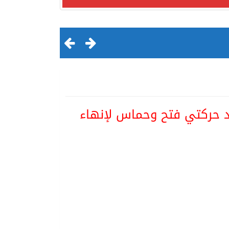
 حركتي فتح وحماس لإنهاء
لقرن الثالث عشر الهجري