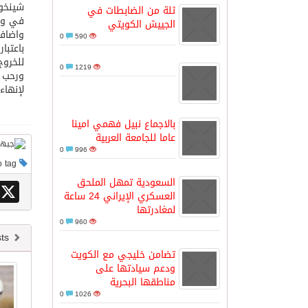
شينخوا
ثلة من الضابطات في
في وج
الجييش الكويتي
واضاف 
مدينة الملك سلمان للطاقة “سبارك” 
0
590
باعتبا
للخروج
0
1219
ورحب م
كسوة الكعبة تعتلي البيت العتيق
لإنهاء
“سبيس إكس” تطلق 24 قمرًا صناعيًا جديدًا إلى الفضاء
بالاجماع نبيل فهمي امينا
عاما للجامعة العربية
0
996
This post has no tag
السعودية تمهل الملحق
X
العسكري الإيراني 24 ساعة
لمغادرتها
0
960
Newer posts
تضامن خليجي مع الكويت
ودعم سيادتها على
مناطقها البحرية
0
1026