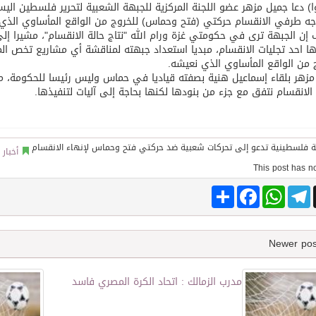
) دعا جميل مزهر عضو اللجنة المركزية للجبهة الشعبية لتحرير فلسطين اليس
ه طرفي الانقسام حركتي (فتح وحماس) للخروج من الواقع المأساوي الذي
إن الجبهة ترى في حكومتي غزة ورام الله "نتاج حالة الانقسام"، مشيرا إ
توقع اتفاقية تطوير مصانع جاهزة ومتخصصة في مجال الطاقة
رها احد تجليات الانقسام، مبديا استعداد جبهته لمناقشة أي مشاريع تخص ال
 من الواقع المأساوي الذي نعيشه.
زهر بلقاء إسماعيل هنية بصفته قياديا في حماس وليس رئيسا للحكومة، مضي
 الانقسام نتفق مع جزء من بنودها لكنها بحاجة إلى آليات لتنفيذها.
أخبار
Share
Facebook
WhatsApp
Telegram
مدرب الزمالك : اتحاد الكرة المصري فاسد