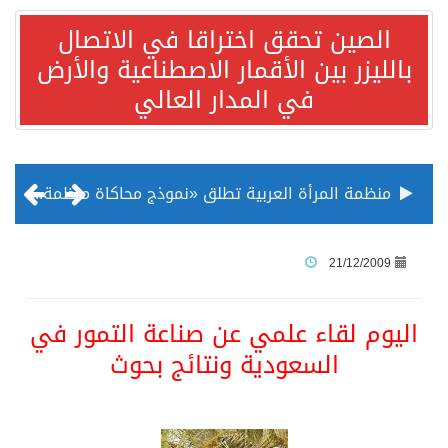
الصين تحقق اختراقا في الاتصال
بالليزر بين الأقمار الاصطناعية والأرض
في المدار العالي
منظمة المرأة العربية تطلق «نموذج محاكاة منظمة المرأة العربية للشباب» بمشاركة 10 دول عربية..غدًا
الناس في العديد من الدول ينظرون إلى الصين بصورة أكثر إيجابية من الولايات المتحدة
21/12/2009
إدراج قرية سيدي بوسعيد التونسية رسميا ضمن قائمة التراث العالمي
اليوم لقاء علمي عن صناعة التمور في
السعودية ونتائج بحوث
الأونكتاد»: السعودية تصعد للمرتبة الـ13 عالمياً في جذب الاستثمار الأجنبي في 2025 التدفقات قفزت 57.1 % إلى 33 مليار دولار مدفوعةً باستراتيجيات التنويع الاقتصادي
/ ست بلاطات رخامية تاريخية بمعرض عمارة الحرمين الشريفين توثق أسماء الخلفاء الراشدين وتعود إلى القرن الثالث عشر الهجري