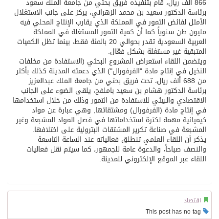
866 ألف ريال، قام بتنفيذه فريق بحثي من جامعة الملك سعود
برئاسة الدكتور سعيد بن محمد الزهراني، يركز على جانب الاستغلال
الأمثل لفائض التمور في المملكة الذي يقارب الإنتاج المحلي فيه
مليون طن سنوياً كما أن كمية التمور المستغلة في المملكة
العربية السعودية تقدر بحوالي 20 بالمئة فقط، بينما تظل الكميات
المتبقية غير مستغلة بشكل فعّال.
ويتضمن اللقاء استعراض المشروع البحثي (الاستفادة من مخلفات
النخيل في إنتاج مادة "الفرفورال") الذي دعمته المدينة كذلك بأكثر
من 688 ألف ريال، تحت فريق بحثي من جامعة الملك عبدالعزيز
برئاسة الدكتور هشام بن سعيد باملفح، يلقى الضوء على الجانب
الاقتصادي والبيئي للاستفادة من التمور وذلك من خلال استخدامها
في إنتاج مادة (الفرفورال) ومشتقاتها, وهي عبارة عن مواد
كيميائية مهمة لكثرة استخداماتها في فصل المواد المشبعة وغير
المشبعة في صناعة تكرير المشتقات البترولية على اختلافها.
يذكر أن اللقاء العلمي تنطلق فعالياته عند الساعة التاسعة
والنصف صباحاً، والدعوة عامة للجمهور، كما سيتم نقل فعاليات
اللقاء عبر الموقع الإلكتروني للمدينة.
اقتصاد
This post has no tag