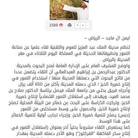
تسليم 248 حافلة سياحية صينية فاخرة مخصصة للسوق السعودية
1589
+
=
-
ثلة من الضابطات في الجييش الكويتي
ايمن ال ماجد – الرياض –
تنظم مدينة الملك عبد العزيز للعوم والتقنية لقاء علميا عن صناعة
مدينة الملك سلمان للطاقة “سبارك” توقع اتفاقية تطوير مصانع جاهزة ومتخصصة في مجال الطاقة
التمور وتطبيقاتها الحديثة في المملكة اليوم الثلاثاء في مقر
المدينة بالرياض .
واوضح المشرف العام على الإدارة العامة لمنح البحوث بالمدينة
كسوة الكعبة تعتلي البيت العتيق
الدكتور عبدالرحمن بن إبراهيم العبدالعالي أن اللقاء يتضمن عددا
من نتائج البحوث التي دعمتها المدينة منها / استخدام التمور في
إنتاج خميرة الخبز / الذي دعمته المدينة بأكثر من 650 ألف ريال
“سبيس إكس” تطلق 24 قمرًا صناعيًا جديدًا إلى الفضاء
وأجراه فريق بحثي من جامعة الملك فيصل برئاسة الدكتور صلاح بن
محمد العيد، ويهدف إلى استغلال التمور اقتصادياً لإنتاج خميرة
الخبز، وتركزت الدّراسة على البحث عن خمائر من البيئة المحلية تصلح
لإنتاج خميرة الخبز، والحصول على وسط مستخلص من التمور
(دبس) يصلح لتنمية خميرة الخبز، وإجراء تجارب أولية لتنمية الخمائر
على هذا الوسط.
كما يستعرض اللقاء مشروعاً بحثياً آخر بعنوان (استغلال التمور في
إنتاج سكر الفاكهة "الفركتوز") وهو الآخر دعمته المدينة بمقدار