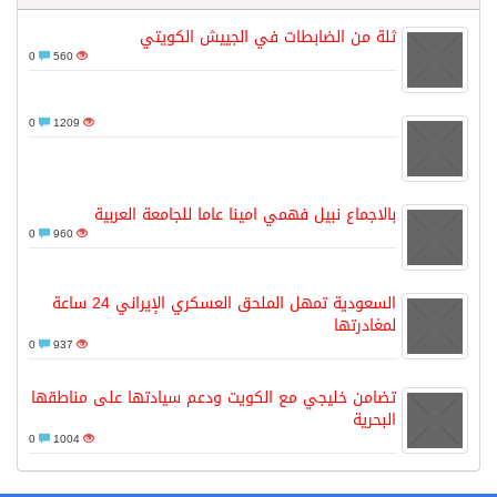
ثلة من الضابطات في الجييش الكويتي
0
560
0
1209
بالاجماع نبيل فهمي امينا عاما للجامعة العربية
0
960
السعودية تمهل الملحق العسكري الإيراني 24 ساعة
لمغادرتها
0
937
تضامن خليجي مع الكويت ودعم سيادتها على مناطقها
البحرية
0
1004