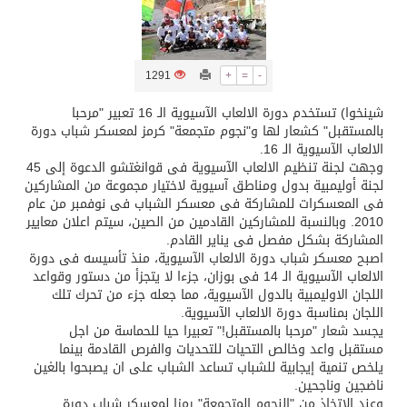
تسليم 248 حافلة سياحية صينية فاخرة مخصصة للسوق السعودية
1291
+
=
-
ثلة من الضابطات في الجييش الكويتي
شينخوا) تستخدم دورة الالعاب الآسيوية الـ 16 تعبير "مرحبا
بالمستقبل" كشعار لها و"نجوم متجمعة" كرمز لمعسكر شباب دورة
مدينة الملك سلمان للطاقة “سبارك” توقع اتفاقية تطوير مصانع جاهزة ومتخصصة في مجال الطاقة
الالعاب الآسيوية الـ 16.
وجهت لجنة تنظيم الالعاب الآسيوية فى قوانغتشو الدعوة إلى 45
لجنة أوليمبية بدول ومناطق آسيوية لاختيار مجموعة من المشاركين
كسوة الكعبة تعتلي البيت العتيق
فى المعسكرات للمشاركة فى معسكر الشباب فى نوفمبر من عام
2010. وبالنسبة للمشاركين القادمين من الصين، سيتم اعلان معايير
المشاركة بشكل مفصل فى يناير القادم.
“سبيس إكس” تطلق 24 قمرًا صناعيًا جديدًا إلى الفضاء
اصبح معسكر شباب دورة الالعاب الآسيوية، منذ تأسيسه فى دورة
الالعاب الآسيوية الـ 14 فى بوزان، جزءا لا يتجزأ من دستور وقواعد
اللجان الاوليمبية بالدول الآسيوية، مما جعله جزء من تحرك تلك
اللجان بمناسبة دورة الالعاب الآسيوية.
يجسد شعار "مرحبا بالمستقبل!" تعبيرا حيا للحماسة من اجل
مستقبل واعد وخالص التحيات للتحديات والفرص القادمة بينما
يلخص تنمية إيجابية للشباب تساعد الشباب على ان يصبحوا بالغين
ناضجين وناجحين.
وعند الاتخاذ من "النجوم المتجمعة" رمزا لمعسكر شباب دورة