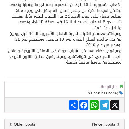
الالعاب الآسيوية الـ 16، نجد ان التصميم يضم نجوما وشبابا وتجمعا
ليشكل نموذجا لكرة من جسم إنسان. انه يحفز على وجود مناخ
متناغم يعمل على تعزيز الاتصالات بين الشباب ليبلور رؤية معسكر
شباب دورة الالعاب الآسيوية الـ 16 فى صيغة "نشاط، وتجمع،
وتبادل، وتناغم".
وسيفتتح معسكر الشباب لدورة الالعاب الآسيوية الـ 16 قبل يومين
من بدء مراسم افتتاح الدورة يوم 10 نوفمبر، وسيختتم يوم 21
نوفمبر من عام 2010.
وسيقوم اعضاء معسكر الشباب بجولة فى الاماكن التاريخية واماكن
الجذب السياحى فى قوانغتشو، وسيتذوقون مطبخ كانتون الفريد،
وسيحضرون عروضا رياضية شعبية
اخبار الرياضة
This post has no tag
Share
Facebook
WhatsApp
Telegram
X
Older posts
Newer posts