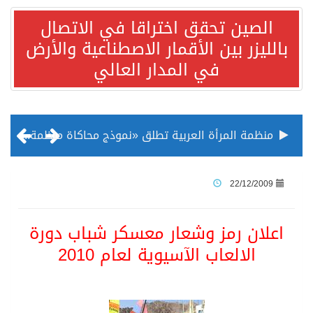
الصين تحقق اختراقا في الاتصال
بالليزر بين الأقمار الاصطناعية والأرض
في المدار العالي
منظمة المرأة العربية تطلق «نموذج محاكاة منظمة المرأة العربية للشباب» بمشاركة 10 دول عربية..غدًا
الناس في العديد من الدول ينظرون إلى الصين بصورة أكثر إيجابية من الولايات المتحدة
22/12/2009
إدراج قرية سيدي بوسعيد التونسية رسميا ضمن قائمة التراث العالمي
اعلان رمز وشعار معسكر شباب دورة
الالعاب الآسيوية لعام 2010
الأونكتاد»: السعودية تصعد للمرتبة الـ13 عالمياً في جذب الاستثمار الأجنبي في 2025 التدفقات قفزت 57.1 % إلى 33 مليار دولار مدفوعةً باستراتيجيات التنويع الاقتصادي
/ ست بلاطات رخامية تاريخية بمعرض عمارة الحرمين الشريفين توثق أسماء الخلفاء الراشدين وتعود إلى القرن الثالث عشر الهجري