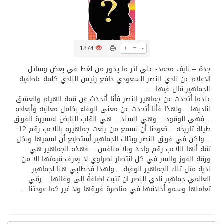
تسليم 248 حافلة سياحية صينية فاخرة مخصصة للسوق السعودية
1874
+
=
-
ثلة من الضابطات في الجييش الكويتي
جدة – نايف محمد- علي اثر ما يدور من لغط في بعض وسائل
الاعلام عن نادي النصر السعودي دافع رئيس النادي كلمة عاطفية
مدينة الملك سلمان للطاقة “سبارك” توقع اتفاقية تطوير مصانع جاهزة ومتخصصة في مجال الطاقة
للجماهير قال فيها : ـــ
عندما أتحدث عن جماهير النصر فأنا أتحدث عن قمة الهيام والعشق
لناديها .. ولهذا فأنا أتحدث عن معنى الوفاء بكامل معانيه وأبعاده
كسوة الكعبة تعتلي البيت العتيق
.. فهي الوقود .. وهي السند .. هي القلب النابض لمسيرة الفريق
طيلة تاريخه .. تعودنا أن نسمع من ينعت جماهيره باللاعب رقم 12
.. ولكن في فريق النصر وبتلك الجماهير أستطيع أن اسميها وبكل
“سبيس إكس” تطلق 24 قمرًا صناعيًا جديدًا إلى الفضاء
ثقة أنها اللاعب رقم واحد وبلا منافس .. فهذه الجماهير هي
ورقة الفوز والسر في كل انتصار نصراوي لا يعرف قيمتها إلا من
لدية مثل تلك الجماهير الوفية .. ولهذا فخطابي هنا لجماهير
العالمي جماهير نادي النصر ان تثبت إضافةً إلى وفائها .. رقي
تعاملها وسمو أخلاقها في مناصرة فريقها ولا غير كما عودتنا ..