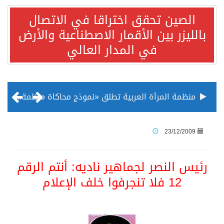
الصين تحقق اختراقا في الاتصال
بالليزر بين الأقمار الاصطناعية والأرض
في المدار العالي
منظمة المرأة العربية تطلق «نموذج محاكاة منظمة المرأة العربية للشباب» بمشاركة 10 دول عربية..غدًا
الناس في العديد من الدول ينظرون إلى الصين بصورة أكثر إيجابية من الولايات المتحدة
23/12/2009
إدراج قرية سيدي بوسعيد التونسية رسميا ضمن قائمة التراث العالمي
رئيس النصر لجماهير ناديه: أنتم الرقم
12 فلا تنجرفوا خلف الإعلام
الأونكتاد»: السعودية تصعد للمرتبة الـ13 عالمياً في جذب الاستثمار الأجنبي في 2025 التدفقات قفزت 57.1 % إلى 33 مليار دولار مدفوعةً باستراتيجيات التنويع الاقتصادي
/ ست بلاطات رخامية تاريخية بمعرض عمارة الحرمين الشريفين توثق أسماء الخلفاء الراشدين وتعود إلى القرن الثالث عشر الهجري