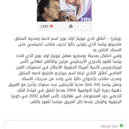
تسليم 248 حافلة سياحية صينية فاخرة مخصصة للسوق السعودية
1395
+
=
-
ثلة من الضابطات في الجييش الكويتي
رويترز) – أطلق نادي نيويلز اولد بويز اسم لاعبه ومدربه السابق
مارسيلو بيلسا الذي يتولى حاليا تدريب منتخب تشيلسي على
مدينة الملك سلمان للطاقة “سبارك” توقع اتفاقية تطوير مصانع جاهزة ومتخصصة في مجال الطاقة
الاستاد الخاص به.
وفي احتفال بمدينة روساريو معقل نيويلز اولد بويز الذي قاده
بيلسا للفوز بالدوري الأرجنتيني مرتين والتأهل لنهائي كأس
كسوة الكعبة تعتلي البيت العتيق
ليبرتادوريس لأندية أمريكا الجنوبية الأبطال في تسعينات القرن
الماضي أطلق النادي ايضا اسم جيراردو مارتينو لاعبه السابق
ومدرب منتخب باراجواي حاليا على واحد من مدرجات الاستاد.
“سبيس إكس” تطلق 24 قمرًا صناعيًا جديدًا إلى الفضاء
وعمل بيلسا (54 عاما) مدربا للأرجنتين ست سنوات وأحرز مع الفريق
ذهبية دورة أثينا الاولمبية 2004 بعدما أخفق في قيادة البلاد
لتخطي دور المجموعات في نهائيات كأس العالم 2002 في كوريا
الجنوبية واليابان عندما كان الفريق مرشحا للفوز باللقب
اخبار الرياضة