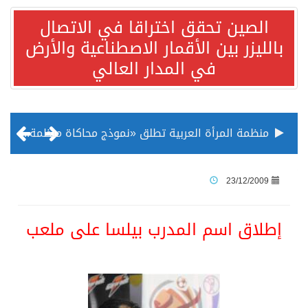
الصين تحقق اختراقا في الاتصال
بالليزر بين الأقمار الاصطناعية والأرض
في المدار العالي
منظمة المرأة العربية تطلق «نموذج محاكاة منظمة المرأة العربية للشباب» بمشاركة 10 دول عربية..غدًا
الناس في العديد من الدول ينظرون إلى الصين بصورة أكثر إيجابية من الولايات المتحدة
23/12/2009
إدراج قرية سيدي بوسعيد التونسية رسميا ضمن قائمة التراث العالمي
إطلاق اسم المدرب بيلسا على ملعب
الأونكتاد»: السعودية تصعد للمرتبة الـ13 عالمياً في جذب الاستثمار الأجنبي في 2025 التدفقات قفزت 57.1 % إلى 33 مليار دولار مدفوعةً باستراتيجيات التنويع الاقتصادي
/ ست بلاطات رخامية تاريخية بمعرض عمارة الحرمين الشريفين توثق أسماء الخلفاء الراشدين وتعود إلى القرن الثالث عشر الهجري