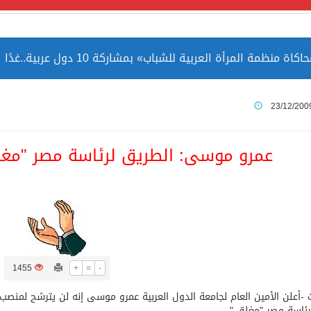
مة المرأة العربية للشباب» بمشاركة 10 دول عربية..غدًا
 الصين بصورة أكثر إيجابية من الولايات المتحدة
23/12/200
ميا ضمن قائمة التراث العالمي
عمرو موسى: الطريق لرئاسة مصر "مغل
ارة الحرمين الشريفين توثق أسماء الخلفاء الراشدين وتعود إلى ا
1455
+
=
-
 -أعلن الأمين العام لجامعة الدول العربية عمرو موسى إنه لن يترشح لمنصب 
رئاسة مصر "مغلق."