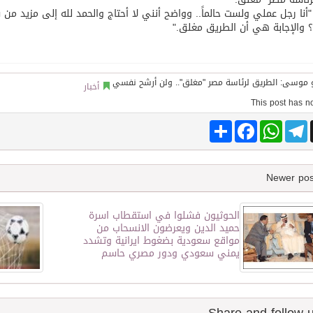
أنا رجل عملي ولست حالماً.. وواضح أنني لا أحتاج والحمد لله إلى مزيد من
والإجابة هي أن الطريق مغلق."
توقع اتفاقية تطوير مصانع جاهزة ومتخصصة في مجال الطاقة
أخبار
Share
Facebook
WhatsApp
Telegram
الحوثيون فشلوا في استقطاب اسرة
حميد الدين ويعرضون الانسحاب من
مواقع سعودية بضغوط ايرانية وتشدد
يمني سعودي ودور مصري حاسم