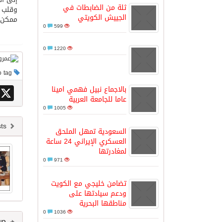
ثلة من الضابطات في
وقلب "
الجييش الكويتي
ممكن؟ 
مدينة الملك سلمان للطاقة “سبارك” 
0
599
0
1220
كسوة الكعبة تعتلي البيت العتيق
This post has no tag
“سبيس إكس” تطلق 24 قمرًا صناعيًا جديدًا إلى الفضاء
X
بالاجماع نبيل فهمي امينا
عاما للجامعة العربية
0
1005
Newer posts
السعودية تمهل الملحق
العسكري الإيراني 24 ساعة
لمغادرتها
0
971
تضامن خليجي مع الكويت
ودعم سيادتها على
مناطقها البحرية
0
1036