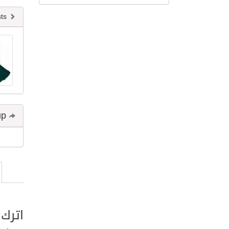
Newer posts
Share and follow up
اترك 