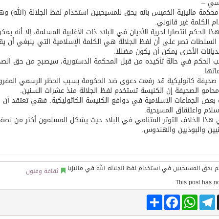
سي –
كمة ماليزية الخميس بأنه يحق للمسيحيين استخدام لفظ الجلالة (الله) وهو
م الكلمة غير قانوني.
توقع اتفاقية تطوير مصانع جاهزة ومتخصصة في مجال الطاقة
ذا الحكم انتصارا لحرية الأديان في البلاد ذات الأغلبية المسلمة، إلا أنه ي
السلطات تصر على أن لفظ الجلالة هي الكلمة الإسلامية التي ينبغي أن ي
ديانات الأخرى يمكن أن يكون مضللا.
 الحكم في حالة تأكيده من قبل المحكمة الدستورية، سيصبح من حق الصحف
تها.
صحيفة كاثوليكية قد رفعت دعوى ضد الحكومة بسبب الحظر الرسمي المفرو
حامو الصحيفة إن الكنيسة تستخدم لفظ الجلالة منذ عشرات السنين.
عض الجماعات الاسلامية في دوافع الكنيسة الكاثوليكية. فهي تعتقد أن 
سلام واعتنقاق المسيحية.
هذا الخلاف التوتر المتنامي في البلاد حيث يشكل المسلمون أكثر من نصف ا
يين والبوذيين والهندوس.
ثقافة وفنون
Share
Facebook
WhatsApp
Telegram