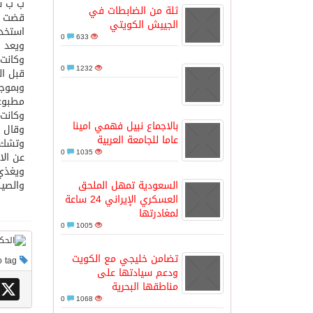
ب ب 
ثلة من الضابطات في
قضت مح
الجييش الكويتي
استخدا
مدينة الملك سلمان للطاقة “سبارك” 
0
633
ويعد ه
وكانت 
0
1232
قبل ال
كسوة الكعبة تعتلي البيت العتيق
وبموجب
مطبوعا
وكانت 
“سبيس إكس” تطلق 24 قمرًا صناعيًا جديدًا إلى الفضاء
بالاجماع نبيل فهمي امينا
وقال م
عاما للجامعة العربية
وتشك ب
0
1035
عن الا
ويغذي 
السعودية تمهل الملحق
والصين
العسكري الإيراني 24 ساعة
لمغادرتها
0
1005
تضامن خليجي مع الكويت
This post has no tag
ودعم سيادتها على
X
مناطقها البحرية
0
1068