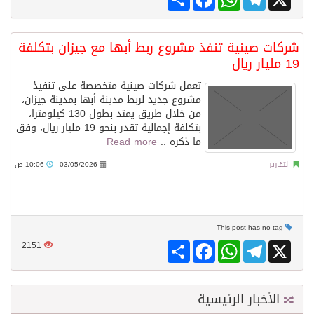
شركات صينية تنفذ مشروع ربط أبها مع جيزان بتكلفة
19 مليار ريال
تعمل شركات صينية متخصصة على تنفيذ
مشروع جديد لربط مدينة أبها بمدينة جيزان،
من خلال طريق يمتد بطول 130 كيلومترا،
بتكلفة إجمالية تقدر بنحو 19 مليار ريال، وفق
ما ذكره ..
Read more
التقارير
03/05/2026
10:06 ص
This post has no tag
Share
Facebook
WhatsApp
Telegram
X
2151
الأخبار الرئيسية