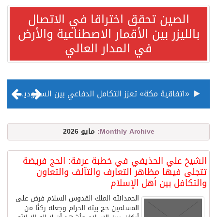
الصين تحقق اختراقا في الاتصال
بالليزر بين الأقمار الاصطناعية والأرض
في المدار العالي
«اتفاقية مكة» تعزز التكامل الدفاعي بين السعودية وتركيا وباكستان
منظمة المرأة العربية تطلق «نموذج محاكاة منظمة المرأة العربية للشباب» بمشاركة 10 دول عربية..غدًا
Monthly Archive:
مايو 2026
الناس في العديد من الدول ينظرون إلى الصين بصورة أكثر إيجابية من الولايات المتحدة
الشيخ علي الحذيفي في خطبة عرفة: الحج فريضة
تتجلى فيها مظاهر التعارف والتآلف والتعاون
إدراج قرية سيدي بوسعيد التونسية رسميا ضمن قائمة التراث العالمي
والتكافل بين أهل الإسلام
الحمدالله الملك القدوس السلام فرض على
المسلمين حج بيته الحرام وجعله ركنًا من
الأونكتاد»: السعودية تصعد للمرتبة الـ13 عالمياً في جذب الاستثمار الأجنبي في 2025 التدفقات قفزت 57.1 % إلى 33 مليار دولار مدفوعةً باستراتيجيات التنويع الاقتصادي