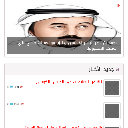
0
21676
محمد بن ناصر الياسر الاسمري يطلق موقعه الشخصي علي
الشبكة العنكبوتية
جديد الأخبار
ثلة من الضابطات في الجييش الكويتي
0
688
0
1240
بالاجماع نبيل فهمي امينا عاما للجامعة العربية