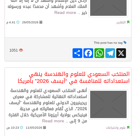
أركان دين الإسلام وأشهد أن لا إله إلا الله
الملك العلام وأشهد أن محمدًا عبده ورسوله
خير ..
Read more
/ ست بلاطات رخامية تاريخية بمعرض عمارة الحرمين الشريفين توثق أسماء الخلفاء الراشدين وتعود إلى القرن الثالث عشر الهجري
التقارير
26/05/2026
4:41 م
تسليم 248 حافلة سياحية صينية فاخرة مخصصة للسوق السعودية
This post has no tag
ثلة من الضابطات في الجييش الكويتي
Share
Facebook
WhatsApp
Telegram
X
1051
مدينة الملك سلمان للطاقة “سبارك” توقع اتفاقية تطوير مصانع جاهزة ومتخصصة في مجال الطاقة
المنتخب السعودي للعلوم والهندسة ينهي
استعداداته للمنافسة في “آيسف 2026” بأمريكا
كسوة الكعبة تعتلي البيت العتيق
أنهى المنتخب السعودي للعلوم والهندسة
استعداداته النهائية للمشاركة في معرض
ريجينيرون الدولي للعلوم والهندسة “آيسف
2026″، الذي تُقام فعالياته في مدينة
فينيكس بولاية أريزونا الأمريكية خلال الفترة
من 9 إلى ..
Read more
علوم واختراعات
11/05/2026
10:23 ص