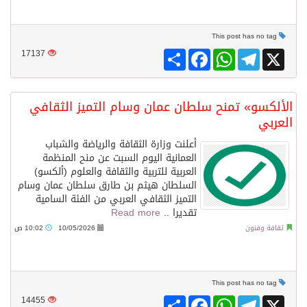
This post has no tag
Share
Facebook
WhatsApp
Telegram
X
17137
الألكسو» تمنح سلطان عمان وسام التميز الثقافي
العربي
أعلنت وزارة الثقافة والرياضة والشباب
العمانية اليوم السبت عن منح المنظمة
العربية للتربية والثقافة والعلوم (ألكسو)
السلطان هيثم بن طارق سلطان عمان وسام
التميز الثقافي العربي من الفئة السامية
تقديرا ..
Read more
ثقافة وفنون
10/05/2026
10:02 ص
This post has no tag
Share
Facebook
WhatsApp
Telegram
X
14455