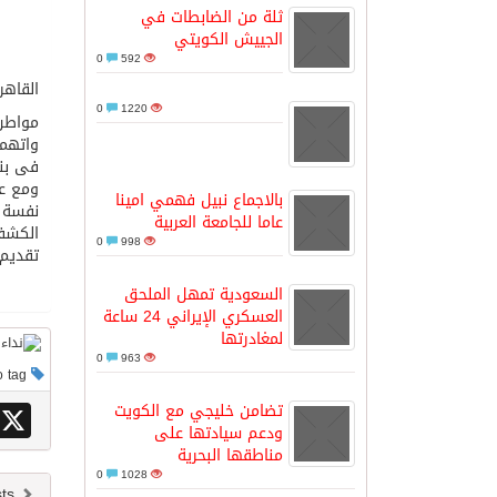
ثلة من الضابطات في
الجييش الكويتي
مدينة الملك سلمان للطاقة “سبارك” 
0
592
القاهر
0
1220
مواطن 
كسوة الكعبة تعتلي البيت العتيق
واتهما
فى بنا
ومع عد
“سبيس إكس” تطلق 24 قمرًا صناعيًا جديدًا إلى الفضاء
بالاجماع نبيل فهمي امينا
نفسة م
عاما للجامعة العربية
الكشف 
0
998
تقديم 
السعودية تمهل الملحق
العسكري الإيراني 24 ساعة
لمغادرتها
0
963
This post has no tag
تضامن خليجي مع الكويت
X
ودعم سيادتها على
مناطقها البحرية
0
1028
Newer posts