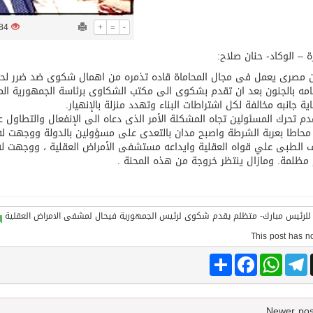
1684
+
=
-
توقع اتفاقية تطوير مصانع جاهزة ومتخصصة في مجال الطاقة
ة – الوكاد- حنان صلاح:
مصرى يعمل فى مجال المحاماة قاده تذمره من اهمال شكوى ضد ضرر لحق ب
مه بالجنون بعد ان تقدم بشكوى الى مكتب الشكاوى برئاسة الجمهورية المصر
ية جانبه مخالفة لكل اشتراطات البناء وتهدد منزلة بالإنهيار.
م تحرك المسئولين تجاه المشكلة الأمر الذى دعاه الى الإنفعال والتطاول
حاطا بعربة الشرطة واصبح مدان بالتعدى على مسؤولين بالدولة ووجهت له ع
الطبى علي قواه العقلية وايداعه مستشفى الأمراض العقلية ، ووجهت له 
مظلمة. ومازال ينتظر خروجة من هذه المحنة .
Share
Facebook
WhatsApp
Telegram