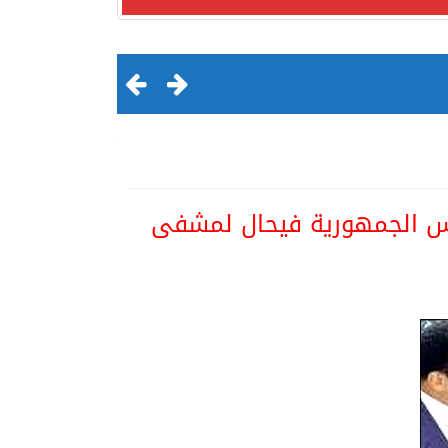
يس الجمهورية فيحال لمشفى
لقرن الثالث عشر الهجري