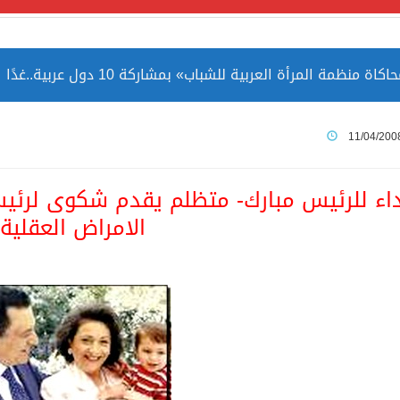
مة المرأة العربية للشباب» بمشاركة 10 دول عربية..غدًا
 الصين بصورة أكثر إيجابية من الولايات المتحدة
11/04/200
ميا ضمن قائمة التراث العالمي
داء للرئيس مبارك- متظلم يقدم شكوى لرئ
الامراض العقلية
ارة الحرمين الشريفين توثق أسماء الخلفاء الراشدين وتعود إلى ا