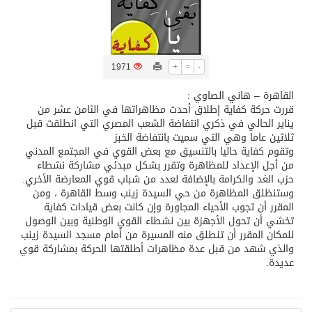
تسليم 248 حافلة سياحية صينية فاخرة مخصصة للسوق السعودية
1971
+
=
-
ثلة من الضابطات في الجييش الكويتي
القاهرة – هاني الصاوي :
قررت حركة كفاية إطلاق أحدث مظاهراتها في الثامن عشر من
مدينة الملك سلمان للطاقة “سبارك” توقع اتفاقية تطوير مصانع جاهزة ومتخصصة في مجال الطاقة
يناير الحالي في ذكري انتفاضة الشعب المصري التي انطلقت قبل
ثلاثين عاما وهي التي سميت بانتفاضة الخبز
وتقوم كفاية حاليا بالتنسيق مع بعض القوي في المجتمع المدني
كسوة الكعبة تعتلي البيت العتيق
من أجل الإعداد للمظاهرة وتقرر بشكل مبدئي مشاركة نشطاء
حزب الغد والكرامة بالإضافة لعدد من شباب قوي المعارضة الأخري.
وستنظلق المظاهرة من حي السيدة زينب وسط القاهرة ، ومن
“سبيس إكس” تطلق 24 قمرًا صناعيًا جديدًا إلى الفضاء
المقرر أن تجوب الأحياء المجاورة وإن كانت بعض قيادات كفاية
تخشي أن تحول الأجهزة بين نشطاء القوي الوطنية وبين الوصول
للمكان المقرر أن تنطلق منه المسيرة من أمام مسجد السيدة زينب
والذي شهد من قبل عدة مظاهرات أطلقتها الحركة بمشاركة قوي
عديدة.