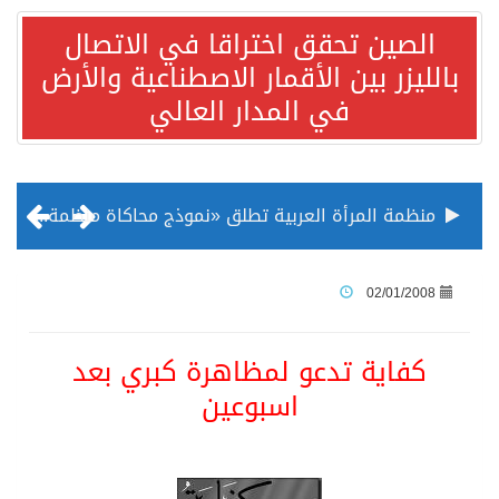
الصين تحقق اختراقا في الاتصال
بالليزر بين الأقمار الاصطناعية والأرض
في المدار العالي
منظمة المرأة العربية تطلق «نموذج محاكاة منظمة المرأة العربية للشباب» بمشاركة 10 دول عربية..غدًا
الناس في العديد من الدول ينظرون إلى الصين بصورة أكثر إيجابية من الولايات المتحدة
02/01/2008
إدراج قرية سيدي بوسعيد التونسية رسميا ضمن قائمة التراث العالمي
كفاية تدعو لمظاهرة كبري بعد
اسبوعين
الأونكتاد»: السعودية تصعد للمرتبة الـ13 عالمياً في جذب الاستثمار الأجنبي في 2025 التدفقات قفزت 57.1 % إلى 33 مليار دولار مدفوعةً باستراتيجيات التنويع الاقتصادي
/ ست بلاطات رخامية تاريخية بمعرض عمارة الحرمين الشريفين توثق أسماء الخلفاء الراشدين وتعود إلى القرن الثالث عشر الهجري