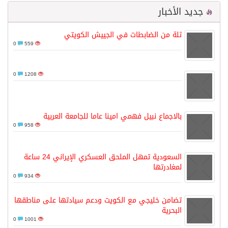
جديد الأخبار
ثلة من الضابطات في الجييش الكويتي
0
559
0
1208
بالاجماع نبيل فهمي امينا عاما للجامعة العربية
0
958
السعودية تمهل الملحق العسكري الإيراني 24 ساعة
لمغادرتها
0
934
تضامن خليجي مع الكويت ودعم سيادتها على مناطقها
البحرية
0
1001