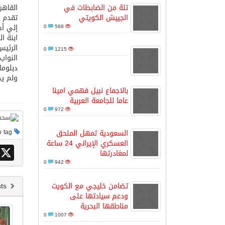
ثلة من الضابطات في
القاهر
الجييش الكويتي
تقدم ع
مدينة الملك سلمان للطاقة “سبارك” 
إلي أح
0
568
ابنة ا
الرئيس
0
1215
كسوة الكعبة تعتلي البيت العتيق
النواب
دبلوماسي مص
ولم ي
“سبيس إكس” تطلق 24 قمرًا صناعيًا جديدًا إلى الفضاء
بالاجماع نبيل فهمي امينا
عاما للجامعة العربية
0
972
السعودية تمهل الملحق
This post has no tag
العسكري الإيراني 24 ساعة
X
لمغادرتها
0
942
تضامن خليجي مع الكويت
Newer posts
ودعم سيادتها على
مناطقها البحرية
0
1007