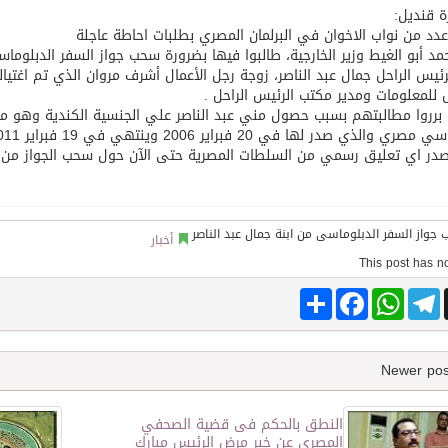
ة قنديل:
دد من نواب الاخوان في البرلمان المصري بطلبات احاطة عاجلة
توقع اتفاقية تطوير مصانع جاهزة ومتخصصة في مجال الطاقة
مد أبو الغيط وزير الخارجية، طالبوا فيها بضرورة سحب جواز السفر الدبلوماس
لرئيس الراحل جمال عبد الناصر، زوجة رجل الأعمال أشرف مروان الذي تم اغ
 للمعلومات ومدير مكتب الرئيس الراحل .
 برروا مطالبتهم بسبب حصول مني عبد الناصر علي الجنسية الكندية وهو ما
ري والذي صدر لها في 20 فبراير 2006 وينتهي في 19 فبراير 2011
صدر اي تعليق رسمي من السلطات المصرية حتى الآن حول سحب الجواز من 
أخبار
Share
Facebook
WhatsApp
Telegram
النطق بالحكم فى قضية الصحفي
المصري عن خبر مرض الرئيس مبارك