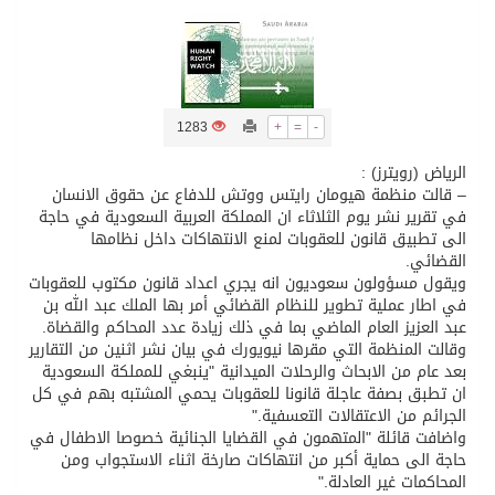
تسليم 248 حافلة سياحية صينية فاخرة مخصصة للسوق السعودية
ثلة من الضابطات في الجييش الكويتي
1283
+
=
-
الرياض (رويترز) :
مدينة الملك سلمان للطاقة “سبارك” توقع اتفاقية تطوير مصانع جاهزة ومتخصصة في مجال الطاقة
– قالت منظمة هيومان رايتس ووتش للدفاع عن حقوق الانسان
في تقرير نشر يوم الثلاثاء ان المملكة العربية السعودية في حاجة
الى تطبيق قانون للعقوبات لمنع الانتهاكات داخل نظامها
كسوة الكعبة تعتلي البيت العتيق
القضائي.
ويقول مسؤولون سعوديون انه يجري اعداد قانون مكتوب للعقوبات
في اطار عملية تطوير للنظام القضائي أمر بها الملك عبد الله بن
“سبيس إكس” تطلق 24 قمرًا صناعيًا جديدًا إلى الفضاء
عبد العزيز العام الماضي بما في ذلك زيادة عدد المحاكم والقضاة.
وقالت المنظمة التي مقرها نيويورك في بيان نشر اثنين من التقارير
بعد عام من الابحاث والرحلات الميدانية "ينبغي للمملكة السعودية
ان تطبق بصفة عاجلة قانونا للعقوبات يحمي المشتبه بهم في كل
الجرائم من الاعتقالات التعسفية."
واضافت قائلة "المتهمون في القضايا الجنائية خصوصا الاطفال في
حاجة الى حماية أكبر من انتهاكات صارخة اثناء الاستجواب ومن
المحاكمات غير العادلة."