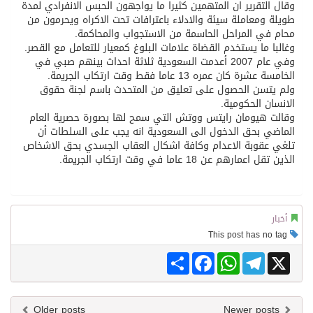
وقال التقرير ان المتهمين كثيرا ما يواجهون الحبس الانفرادي لمدة
طويلة ومعاملة سيئة والادلاء باعترافات تحت الاكراه ويحرمون من
محام في المراحل الحاسمة من الاستجواب والمحاكمة.
وغالبا ما يستخدم القضاة علامات البلوغ كمعيار للتعامل مع القصر.
وفي عام 2007 أعدمت السعودية ثلاثة احداث بينهم صبي في
الخامسة عشرة كان عمره 13 عاما فقط وقت ارتكاب الجريمة.
ولم يتسن الحصول على تعليق من المتحدث باسم لجنة حقوق
الانسان الحكومية.
وقالت هيومان رايتس ووتش التي سمح لها بصورة حصرية العام
الماضي بحق الدخول الى السعودية انه يجب على السلطات أن
تلغي عقوبة الاعدام وكافة اشكال العقاب الجسدي بحق الاشخاص
الذين تقل اعمارهم عن 18 عاما في وقت ارتكاب الجريمة.
أخبار
This post has no tag
Share
Facebook
WhatsApp
Telegram
X
Older posts
Newer posts