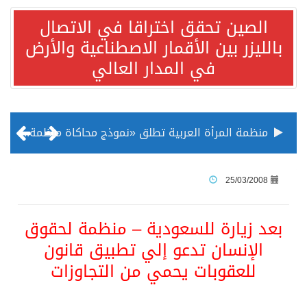
الصين تحقق اختراقا في الاتصال
بالليزر بين الأقمار الاصطناعية والأرض
في المدار العالي
منظمة المرأة العربية تطلق «نموذج محاكاة منظمة المرأة العربية للشباب» بمشاركة 10 دول عربية..غدًا
الناس في العديد من الدول ينظرون إلى الصين بصورة أكثر إيجابية من الولايات المتحدة
25/03/2008
إدراج قرية سيدي بوسعيد التونسية رسميا ضمن قائمة التراث العالمي
بعد زيارة للسعودية – منظمة لحقوق
الإنسان تدعو إلي تطبيق قانون
الأونكتاد»: السعودية تصعد للمرتبة الـ13 عالمياً في جذب الاستثمار الأجنبي في 2025 التدفقات قفزت 57.1 % إلى 33 مليار دولار مدفوعةً باستراتيجيات التنويع الاقتصادي
للعقوبات يحمي من التجاوزات
/ ست بلاطات رخامية تاريخية بمعرض عمارة الحرمين الشريفين توثق أسماء الخلفاء الراشدين وتعود إلى القرن الثالث عشر الهجري