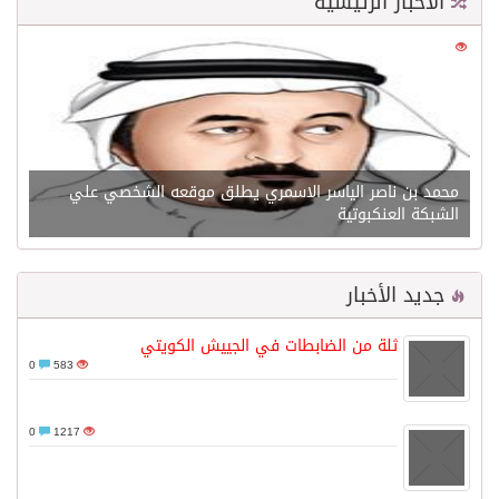
الأخبار الرئيسية
0
21559
محمد بن ناصر الياسر الاسمري يطلق موقعه الشخصي علي
الشبكة العنكبوتية
جديد الأخبار
ثلة من الضابطات في الجييش الكويتي
0
583
0
1217