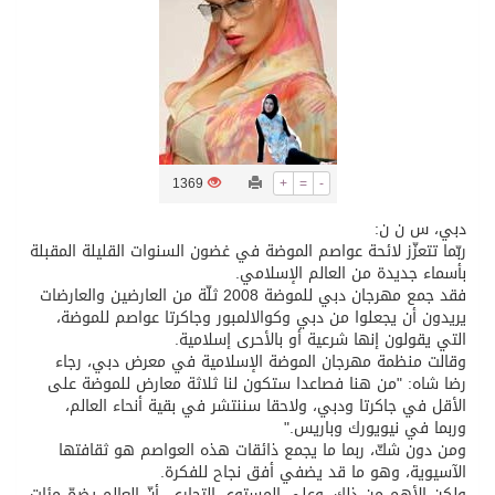
تسليم 248 حافلة سياحية صينية فاخرة مخصصة للسوق السعودية
ثلة من الضابطات في الجييش الكويتي
مدينة الملك سلمان للطاقة “سبارك” توقع اتفاقية تطوير مصانع جاهزة ومتخصصة في مجال الطاقة
1369
+
=
-
دبي، س ن ن:
كسوة الكعبة تعتلي البيت العتيق
ربّما تتعزّز لائحة عواصم الموضة في غضون السنوات القليلة المقبلة
بأسماء جديدة من العالم الإسلامي.
فقد جمع مهرجان دبي للموضة 2008 ثلّة من العارضين والعارضات
“سبيس إكس” تطلق 24 قمرًا صناعيًا جديدًا إلى الفضاء
يريدون أن يجعلوا من دبي وكوالالمبور وجاكرتا عواصم للموضة،
التي يقولون إنها شرعية أو بالأحرى إسلامية.
وقالت منظمة مهرجان الموضة الإسلامية في معرض دبي، رجاء
رضا شاه: "من هنا فصاعدا ستكون لنا ثلاثة معارض للموضة على
الأقل في جاكرتا ودبي، ولاحقا سننتشر في بقية أنحاء العالم،
وربما في نيويورك وباريس."
ومن دون شكّ، ربما ما يجمع ذائقات هذه العواصم هو ثقافتها
الآسيوية، وهو ما قد يضفي أفق نجاح للفكرة.
ولكن الأهم من ذلك، وعلى المستوى التجاري، أنّ العالم يضمّ مئات