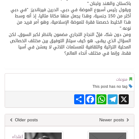
باكستان والهند ولبنان."
ويقول رئيس أسبوع الموضة في دبي، الدرين فيرنانديز: "في دبي
أكثر من 150 جنسية، وهذا يجعل منها مكانا مثاليا، إذ أنه وسط
هذا الخليط خصصنا فقرة للموضة الإسلامية، وهو أمر فريد من
نوعه."
ومن دون شكّ، فإنّ النجاح التجاري مضمون بالنظر لكبر السوق، لكن
السؤال الذي يبقى، هو كيف سيتمّ التوفيق بين مختلف الخصائص
المحلية التراثية والثقافية للمسلمات اللاتي لا يعشن في آسيا
فقط، وإنما في مختلف أنحاء العالم؟
منوعات
This post has no tag
Share
Facebook
WhatsApp
Telegram
X
Older posts
Newer posts
اعتداء