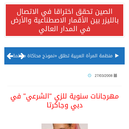
الصين تحقق اختراقا في الاتصال
بالليزر بين الأقمار الاصطناعية والأرض
في المدار العالي
منظمة المرأة العربية تطلق «نموذج محاكاة منظمة المرأة العربية للشباب» بمشاركة 10 دول عربية..غدًا
الناس في العديد من الدول ينظرون إلى الصين بصورة أكثر إيجابية من الولايات المتحدة
27/03/2008
إدراج قرية سيدي بوسعيد التونسية رسميا ضمن قائمة التراث العالمي
مهرجانات سنوية للزي "الشرعي" في
دبي وجاكرتا
الأونكتاد»: السعودية تصعد للمرتبة الـ13 عالمياً في جذب الاستثمار الأجنبي في 2025 التدفقات قفزت 57.1 % إلى 33 مليار دولار مدفوعةً باستراتيجيات التنويع الاقتصادي
/ ست بلاطات رخامية تاريخية بمعرض عمارة الحرمين الشريفين توثق أسماء الخلفاء الراشدين وتعود إلى القرن الثالث عشر الهجري