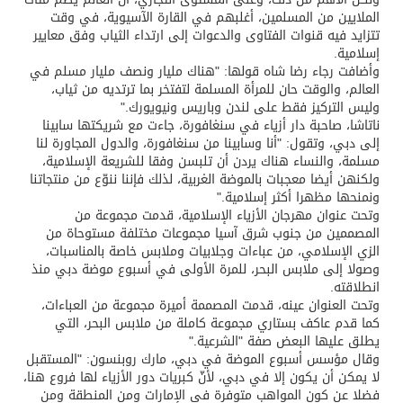
الملايين من المسلمين، أغلبهم في القارة الآسيوية، في وقت
تتزايد فيه قنوات الفتاوى والدعوات إلى ارتداء الثياب وفق معايير
إسلامية.
وأضافت رجاء رضا شاه قولها: "هناك مليار ونصف مليار مسلم في
العالم، والوقت حان للمرأة المسلمة لتفتخر بما ترتديه من ثياب،
وليس التركيز فقط على لندن وباريس ونيويورك."
ناتاشا، صاحبة دار أزياء في سنغافورة، جاءت مع شريكتها سابينا
إلى دبي، وتقول: "أنا وسابينا من سنغافورة، والدول المجاورة لنا
مسلمة، والنساء هناك يردن أن تلبسن وفقا للشريعة الإسلامية،
ولكنهن أيضا معجبات بالموضة الغربية، لذلك فإننا ننوّع من منتجاتنا
ونمنحها مظهرا أكثر إسلامية."
وتحت عنوان مهرجان الأزياء الإسلامية، قدمت مجموعة من
المصممين من جنوب شرق آسيا مجموعات مختلفة مستوحاة من
الزي الإسلامي، من عباءات وجلابيات وملابس خاصة بالمناسبات،
وصولا إلى ملابس البحر، للمرة الأولى في أسبوع موضة دبي منذ
انطلاقته.
وتحت العنوان عينه، قدمت المصممة أميرة مجموعة من العباءات،
كما قدم عاكف بستاري مجموعة كاملة من ملابس البحر، التي
يطلق عليها البعض صفة "الشرعية."
وقال مؤسس أسبوع الموضة في دبي، مارك روبنسون: "المستقبل
لا يمكن أن يكون إلا في دبي، لأنّ كبريات دور الأزياء لها فروع هنا،
فضلا عن كون المواهب متوفرة في الإمارات ومن المنطقة ومن