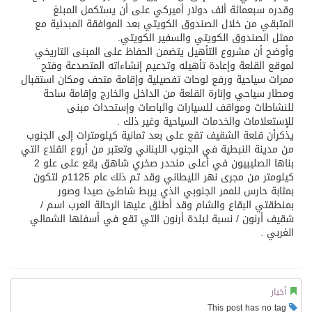
وقدره سبعمائة ألف دولار أميركي على أن يستكمل المبلغ
المتبقي من خلال الصندوق الكويتي بعد الموافقة المبدئية مع
ممثل الصندوق الكويتي والسفير الكويتي.
وأوضح أن مشروع التأهيل يتضمن الحفاظ على المبنى التاريخي
لموقع القلعة وإعادة تأهيله وتدعيم إنشاءاته المتصدعة وفتح
ممرات سياحية ورفع لوحات تفصيلية وإقامة متحف ومكان استقبال
ومطار سياحي وإنارة القلعة من الداخل والخارج وإقامة ساحة
للنشاطات ومواقف للسيارات والباصات وإستحداث مبنى
للإستعلامات والخدمات السياحية وغير ذلك .
يذكرأن قلعة الشقيف تقع على بعد ثمانية كيلومترات إلى الجنوب
من مدينة النبطية في الجنوب اللبناني وتعتبر من أروع القلاع التي
بناها الصليبيون في أعلى منحدر صخري شاهق يقع على علو 2
كيلومتر من مجرى نهر الليطاني وقد تم ذلك عام 1125م لتكون
بمثابة حارس للممر الجنوبي الذي يربط شاطئ صيدا وصور
بمنطقتي البقاع والشام وقد أطلق عليها الرحالة العرب اسم /
شقيف أرنون / نسبة لبلدة أرنون التي تقع في أسفلها الشمالي
الغربي .
أخبار
This post has no tag