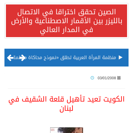
الصين تحقق اختراقا في الاتصال
بالليزر بين الأقمار الاصطناعية والأرض
في المدار العالي
منظمة المرأة العربية تطلق «نموذج محاكاة منظمة المرأة العربية للشباب» بمشاركة 10 دول عربية..غدًا
الناس في العديد من الدول ينظرون إلى الصين بصورة أكثر إيجابية من الولايات المتحدة
03/01/2008
إدراج قرية سيدي بوسعيد التونسية رسميا ضمن قائمة التراث العالمي
الكويت تعيد تأهيل قلعة الشقيف في
لبنان
الأونكتاد»: السعودية تصعد للمرتبة الـ13 عالمياً في جذب الاستثمار الأجنبي في 2025 التدفقات قفزت 57.1 % إلى 33 مليار دولار مدفوعةً باستراتيجيات التنويع الاقتصادي
/ ست بلاطات رخامية تاريخية بمعرض عمارة الحرمين الشريفين توثق أسماء الخلفاء الراشدين وتعود إلى القرن الثالث عشر الهجري