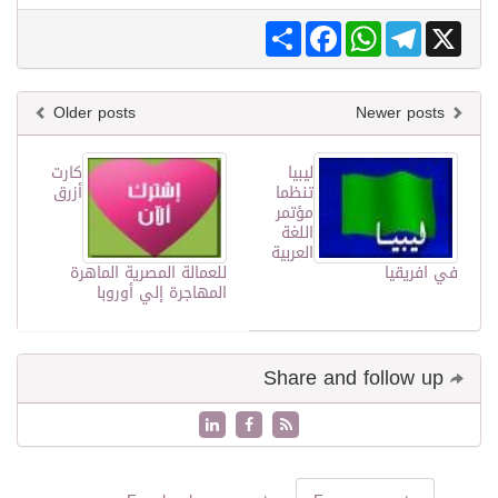
Share
Facebook
WhatsApp
Telegram
X
Older posts
Newer posts
ليبيا
كارت
تنظما
أزرق
مؤتمر
اللغة
العربية
في افريقيا
للعمالة المصرية الماهرة
المهاجرة إلي أوروبا
Share and follow up