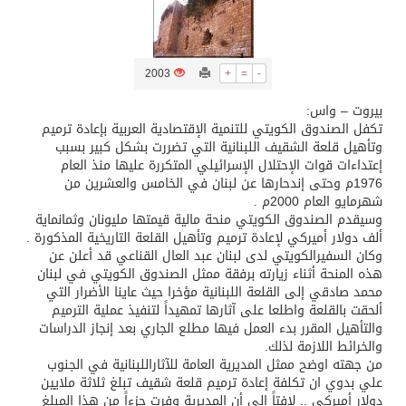
تسليم 248 حافلة سياحية صينية فاخرة مخصصة للسوق السعودية
2003
+
=
-
ثلة من الضابطات في الجييش الكويتي
بيروت – واس:
تكفل الصندوق الكويتي للتنمية الإقتصادية العربية بإعادة ترميم
وتأهيل قلعة الشقيف اللبنانية التي تضررت بشكل كبير بسبب
مدينة الملك سلمان للطاقة “سبارك” توقع اتفاقية تطوير مصانع جاهزة ومتخصصة في مجال الطاقة
إعتداءات قوات الإحتلال الإسرائيلي المتكررة عليها منذ العام
1976م وحتى إندحارها عن لبنان في الخامس والعشرين من
شهرمايو العام 2000م .
كسوة الكعبة تعتلي البيت العتيق
وسيقدم الصندوق الكويتي منحة مالية قيمتها مليونان وثمانماية
ألف دولار أميركي لإعادة ترميم وتأهيل القلعة التاريخية المذكورة .
وكان السفيرالكويتي لدى لبنان عبد العال القناعي قد أعلن عن
“سبيس إكس” تطلق 24 قمرًا صناعيًا جديدًا إلى الفضاء
هذه المنحة أثناء زيارته برفقة ممثل الصندوق الكويتي في لبنان
محمد صادقي إلى القلعة اللبنانية مؤخرا حيث عاينا الأضرار التي
ألحقت بالقلعة واطلعا على آثارها تمهيداً لتنفيذ عملية الترميم
والتأهيل المقرر بدء العمل فيها مطلع الجاري بعد إنجاز الدراسات
والخرائط اللازمة لذلك.
من جهته اوضح ممثل المديرية العامة للآثاراللبنانية في الجنوب
علي بدوي ان تكلفة إعادة ترميم قلعة شقيف تبلغ ثلاثة ملايين
دولار أميركي .. لافتاً إلى أن المديرية وفرت جزءاً من هذا المبلغ