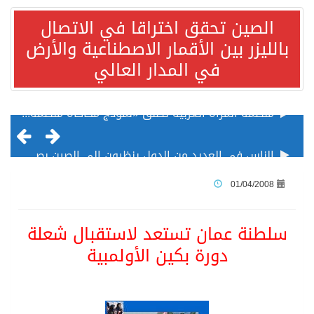
الصين تحقق اختراقا في الاتصال
بالليزر بين الأقمار الاصطناعية والأرض
في المدار العالي
الناس في العديد من الدول ينظرون إلى الصين بصورة أكثر إيجابية من الولايات المتحدة
إدراج قرية سيدي بوسعيد التونسية رسميا ضمن قائمة التراث العالمي
01/04/2008
الأونكتاد»: السعودية تصعد للمرتبة الـ13 عالمياً في جذب الاستثمار الأجنبي في 2025 التدفقات قفزت 57.1 % إلى 33 مليار دولار مدفوعةً باستراتيجيات التنويع الاقتصادي
سلطنة عمان تستعد لاستقبال شعلة
دورة بكين الأولمبية
/ ست بلاطات رخامية تاريخية بمعرض عمارة الحرمين الشريفين توثق أسماء الخلفاء الراشدين وتعود إلى القرن الثالث عشر الهجري
تسليم 248 حافلة سياحية صينية فاخرة مخصصة للسوق السعودية