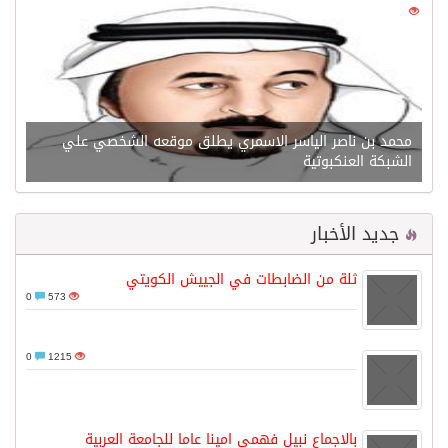
0
21548
محمد بن ناصر الياسر الاسمري يطلق موقعه الشخصي علي
الشبكة العنكبوتية
جديد الأخبار
ثلة من الضابطات في الجييش الكويتي
0
573
0
1215
بالاجماع نبيل فهمي امينا عاما للجامعة العربية