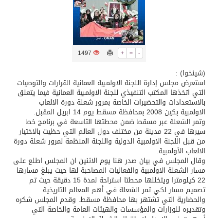
ثلة من الضابطات في الجييش الكويتي
مدينة الملك سلمان للطاقة “سبارك” توقع اتفاقية تطوير مصانع جاهزة ومتخصصة في مجال الطاقة
1497
+
=
-
(شينخوا) :
كسوة الكعبة تعتلي البيت العتيق
استعرض مجلس إدارة اللجنة الاولمبية العمانية القرارات والتوصيات
التي اتخذها المكتب التنفيذي للجنة الاولمبية العمانية فيما يتعلق
بالاستعدادات والتحضيرات الخاصة بمرور شعلة دورة الالعاب
“سبيس إكس” تطلق 24 قمرًا صناعيًا جديدًا إلى الفضاء
الاولمبية بكين 2008 بمحافظة مسقط يوم 14 ابريل المقبل.
وتمر الشعلة عبر مسقط ضمن محطتها التاسعة في برنامج خط
سيرها في 22 مدينة من مختلف دول العالم التي حظيت بالاختيار
منظمة المرأة العربية تطلق «نموذج محاكاة منظمة المرأة العربية للشباب» بمشاركة 10 دول عربية..غدًا
من قبل اللجنة الاولمبية الدولية واللجنة المنظمة لمرور شعلة دورة
الالعاب الأولمبية.
وقال المجلس في بيان صدر هنا يوم الاثنين ان المجلس اطلع على
مسار الشعلة الاولمبية والفعاليات المصاحبة لها حيث يبلغ مسارها
22 كيلومترا ويتخللها محطتا استراحة لمدة 15 دقيقة حيث تم
تصميم مسار لكي تمر الشعلة في أهم المعالم التاريخية
والحضارية التي تشتهر بها محافظة مسقط. وقدم المجلس شكره
وتقديره للوزارات والمؤسسات والهيئات العامة والخاصة التي