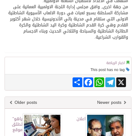
أسهمت في الاعداد لاستقبال الشعلة الاولمبية.
من جهة اخرى, وافق مجلس إدارة اللجنة الاولمبية العمانية على
مشاركة السلطنة بسبع لعبات في دورة الالعاب الآسيوية الشاطئية
الاولى التي ستقام في مدينة بالي الأندونيسية خلال شهر أكتوبر
القادم وهي كرة القدم الشاطئية وكرة اليد الشاطئية والكرة
الطائرة الشاطئية والسباحة والثلاثي الحديث وبناء الاجسام
والقوارب الشراعية.
اخبار الرياضة
This post has no tag
Share
Facebook
WhatsApp
Telegram
X
Older posts
Newer posts
اعلان
ياهو"
تطلق
موقع