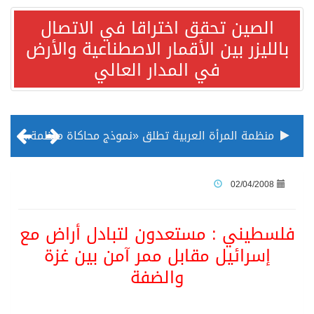
الصين تحقق اختراقا في الاتصال
بالليزر بين الأقمار الاصطناعية والأرض
في المدار العالي
منظمة المرأة العربية تطلق «نموذج محاكاة منظمة المرأة العربية للشباب» بمشاركة 10 دول عربية..غدًا
الناس في العديد من الدول ينظرون إلى الصين بصورة أكثر إيجابية من الولايات المتحدة
02/04/2008
إدراج قرية سيدي بوسعيد التونسية رسميا ضمن قائمة التراث العالمي
فلسطيني : مستعدون لتبادل أراض مع
إسرائيل مقابل ممر آمن بين غزة
الأونكتاد»: السعودية تصعد للمرتبة الـ13 عالمياً في جذب الاستثمار الأجنبي في 2025 التدفقات قفزت 57.1 % إلى 33 مليار دولار مدفوعةً باستراتيجيات التنويع الاقتصادي
والضفة
/ ست بلاطات رخامية تاريخية بمعرض عمارة الحرمين الشريفين توثق أسماء الخلفاء الراشدين وتعود إلى القرن الثالث عشر الهجري