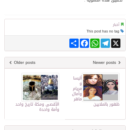
تحقيق هذه التسوية".
أخبار
This post has no tag
Share
Facebook
WhatsApp
Telegram
X
Older posts
Newer posts
أليسا
و
مريام
وآمال
ماهر
ظهور بالملايين
الأقصى ومكة تاريخ واحد
وأمة واحدة