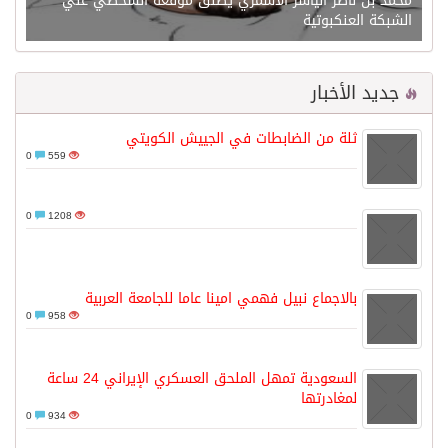
محمد بن ناصر الياسر الاسمري يطلق موقعه الشخصي علي
الشبكة العنكبوتية
جديد الأخبار
ثلة من الضابطات في الجييش الكويتي
0
559
0
1208
بالاجماع نبيل فهمي امينا عاما للجامعة العربية
0
958
السعودية تمهل الملحق العسكري الإيراني 24 ساعة
لمغادرتها
0
934