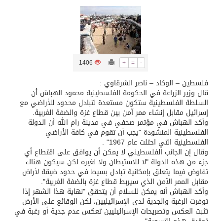
تسليم 248 حافلة سياحية صينية فاخرة مخصصة للسوق السعودية
ثلة من الضابطات في الجييش الكويتي
1406
+
=
-
مدينة الملك سلمان للطاقة “سبارك” توقع اتفاقية تطوير مصانع جاهزة ومتخصصة في مجال الطاقة
فلسطين – الوكاد – ناصر الشرقاوي :
قال وزير الزراعة في الحكومة الفلسطينية محمود الهباش أن
السلطة الفلسطينية ستكون مستعدة لتبادل محدود للأراضي مع
كسوة الكعبة تعتلي البيت العتيق
إسرائيل مقابل إنشاء ممر آمن بين قطاع غزة والضفة الغربية.
وأكد الهباش في مؤتمر صحفي في مدينة رام الله أن الدولة
الفلسطينية المنشودة "يجب أن تقوم في كافة الأراضي
“سبيس إكس” تطلق 24 قمرًا صناعيًا جديدًا إلى الفضاء
الفلسطينية التي احتلت عام 1967" .
وقال إن الجانب الفلسطيني لا يمكن أن يوافق على اقتطاع أي
جزء من هذه الدولة "لا للاستيطان ولا لغيره لكن سيكون هناك
تفاوض فيما يتعلق بإمكانية تبادل بسيط في حدود ضيقة لأراض
مقابل الممر الآمن الذي سيربط قطاع غزة بالضفة الغربية".
وأكد الهباش أنه يمكن للسلام أن يتحقق "نهاية هذا الشهر إذا
توفرت الرغبة والجدية لدى الإسرائيليين، لكن الوقائع على الأرض
تثبت العكس وتصريحات الإسرائيليين تعكس عدم جدية أو رغبة في