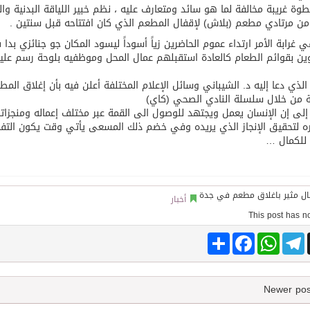
ة غريبة مخالفة لما هو سائد ومتعارف عليه ، نظم خبير اللياقة البدنية وال
من مرتادي مطعم (بلاش) لإقفال المطعم الذي كان افتتاحه قبل سنتين .
توقع اتفاقية تطوير مصانع جاهزة ومتخصصة في مجال الطاقة
ي غرابة الأمر ارتداء عموم الحاضرين زياً أسوداً ليسود المكان جو جنائزي ب
ين بقوائم الطعام كالعادة استقبلهم عمال المحل وموظفيه بلوحة رسم علي
الذي دعا إليه د. الشيباني وسائل الإعلام المختلفة أعلن فيه بأن إغلاق ا
ة من خلال سلسلة النادي الصحي (كاي)
إلى إن الإنسان يعمل ويجتهد للوصول الى القمة عبر مختلف إعماله ومنجزات
 لتحقيق الإنجاز الذي يريده وفي خضم ذلك المسعى يأتي وقت يكون التفرغ
للكمال …
أخبار
Share
Facebook
WhatsApp
Telegram