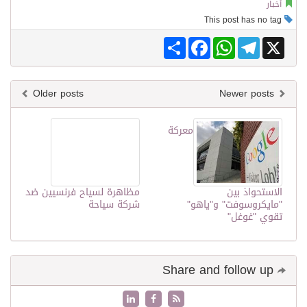
أخبار
This post has no tag
Share
Facebook
WhatsApp
Telegram
X
Older posts
Newer posts
معركة
الاستحواذ بين
مظاهرة لسياح فرنسيين ضد
"مايكروسوفت" و"ياهو"
شركة سياحة
تقوي "غوغل"
Share and follow up