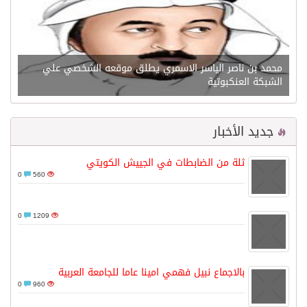
محمد بن ناصر الياسر الاسمري يطلق موقعه الشخصي علي
الشبكة العنكبوتية
جديد الأخبار
ثلة من الضابطات في الجييش الكويتي
0
560
0
1209
بالاجماع نبيل فهمي امينا عاما للجامعة العربية
0
960