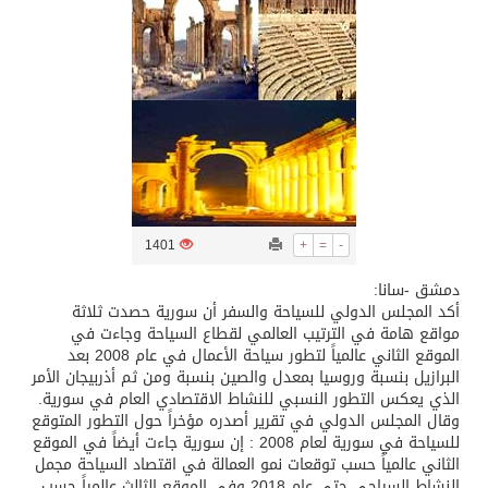
تسليم 248 حافلة سياحية صينية فاخرة مخصصة للسوق السعودية
ثلة من الضابطات في الجييش الكويتي
مدينة الملك سلمان للطاقة “سبارك” توقع اتفاقية تطوير مصانع جاهزة ومتخصصة في مجال الطاقة
كسوة الكعبة تعتلي البيت العتيق
1401
+
=
-
دمشق -سانا:
“سبيس إكس” تطلق 24 قمرًا صناعيًا جديدًا إلى الفضاء
أكد المجلس الدولي للسياحة والسفر أن سورية حصدت ثلاثة
مواقع هامة في الترتيب العالمي لقطاع السياحة وجاءت في
الموقع الثاني عالمياً لتطور سياحة الأعمال في عام 2008 بعد
البرازيل بنسبة وروسيا بمعدل والصين بنسبة ومن ثم أذربيجان الأمر
الذي يعكس التطور النسبي للنشاط الاقتصادي العام في سورية.
وقال المجلس الدولي في تقرير أصدره مؤخراً حول التطور المتوقع
للسياحة في سورية لعام 2008 : إن سورية جاءت أيضاً في الموقع
الثاني عالمياً حسب توقعات نمو العمالة في اقتصاد السياحة مجمل
النشاط السياحي حتى عام 2018 وفي الموقع الثالث عالمياً حسب