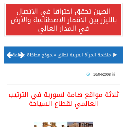
الصين تحقق اختراقا في الاتصال
بالليزر بين الأقمار الاصطناعية والأرض
في المدار العالي
منظمة المرأة العربية تطلق «نموذج محاكاة منظمة المرأة العربية للشباب» بمشاركة 10 دول عربية..غدًا
الناس في العديد من الدول ينظرون إلى الصين بصورة أكثر إيجابية من الولايات المتحدة
16/04/2008
إدراج قرية سيدي بوسعيد التونسية رسميا ضمن قائمة التراث العالمي
ثلاثة مواقع هامة لسورية في الترتيب
العالمي لقطاع السياحة
الأونكتاد»: السعودية تصعد للمرتبة الـ13 عالمياً في جذب الاستثمار الأجنبي في 2025 التدفقات قفزت 57.1 % إلى 33 مليار دولار مدفوعةً باستراتيجيات التنويع الاقتصادي
/ ست بلاطات رخامية تاريخية بمعرض عمارة الحرمين الشريفين توثق أسماء الخلفاء الراشدين وتعود إلى القرن الثالث عشر الهجري