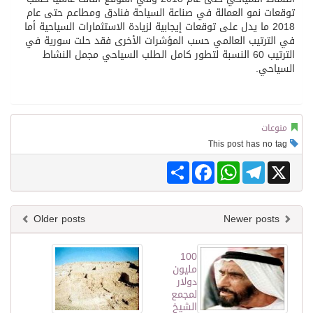
توقعات نمو العمالة في صناعة السياحة فنادق ومطاعم حتى عام
2018 ما يدل على توقعات إيجابية لزيادة الاستثمارات السياحية أما
في الترتيب العالمي حسب المؤشرات الأخرى فقد حلت سورية في
الترتيب 60 النسبة لتطور كامل الطلب السياحي مجمل النشاط
السياحي.
منوعات
This post has no tag
Share
Facebook
WhatsApp
Telegram
X
Older posts
Newer posts
100
مليون
دولار
لمجمع
الشيخ