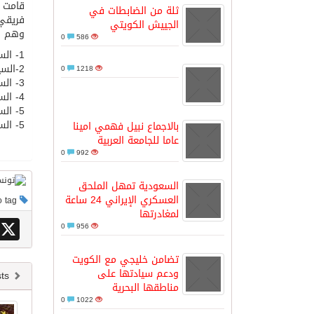
قامت ا
ثلة من الضابطات في
الجييش الكويتي
وهم :
مدينة الملك سلمان للطاقة “سبارك” 
0
586
1- السيد/ عواز طرابلسي (تونس) حكم ساحة
2-السيد/بشير حساني (تونس) مساعد أول
0
1218
كسوة الكعبة تعتلي البيت العتيق
3- السيد/عزوز جلول (تونس) مساعد ثاني
4- السيد/جمال أمبيا (ليبيا) حكم رابع
5- السيد/ محمد فودة (السعودية) مراقب الحكام
“سبيس إكس” تطلق 24 قمرًا صناعيًا جديدًا إلى الفضاء
5- السيد/ فاروق سرية (سوريا) مراقب المباراة
بالاجماع نبيل فهمي امينا
عاما للجامعة العربية
0
992
السعودية تمهل الملحق
العسكري الإيراني 24 ساعة
This post has no tag
لمغادرتها
X
0
956
تضامن خليجي مع الكويت
ودعم سيادتها على
Newer posts
مناطقها البحرية
0
1022