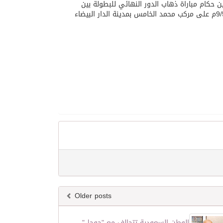
ن حكام مباراة ذهاب الدور النهائي للبطولة بين
فريقي الوداد المغربي ووفاق سطيف الجزائري المقرر إقامتها يوم الجمعة 9/5/2008م على مركب محمد الخامس بمدينة الدار البيضاء
Older posts
الوطن السعودية تتحالف مع "جوجل"