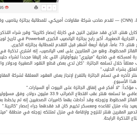
1295
+
=
-
توقع اتفاقية تطوير مصانع جاهزة ومتخصصة في مجال الطاقة
ارل هنتر، الذي فقد منزلين اثنين في كارثة إعصار كاترينا" وقرر شراء التذك
رية الصغيرة، أكبر رابح بجائزة اليانصيب الكبرى Powerball في تاريخ لويزيانا، بحسب الأسوشيتد برس.
 أشهر قبل التقدم للمطالبة بجائزته الكبرى.
رة لمسكنه في ضاحية "ميتيري" بنيوأوليانز، التي عاد إليها مجدداً لشراء حليب ل
معلقاً خلال تسلمه الجائزة: "كان لدي بعض قطع النقود الصغيرة ودولار واحد
تعلق بشراء الحليب."
نتر تأخره في تسلم الجائزة بالتفرغ لإنجاز بعض العقود المعلقة لشركة المق
هذا الأسبوع.
مؤكداً: "لا أفكر في إنفاق الجائزة على البيوت أو السيارات."
ا تسلمه هنتر عقب اقتطاع الضرائب 33.9 مليون دولار، وفق مسؤولين من جائزة اليانصيب.
لفائز المحظوظ وزوجته وقد أحاطت بهما كاميرات الصحفيين إنه لم يخطط ب
عيد بناء منزل تقاعده ومعسكر تخييم كان قد فقدهما جراء إعصار "كاترينا."
تدمير المقرين هنتر للنزوح ولإقامة في منزل تمتلكه زوجته في منطقة "ميتا
اع التذكرة الرابحة.