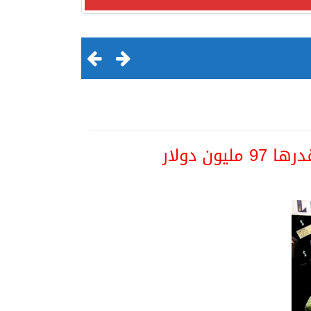
ون دولار
لقرن الثالث عشر الهجري