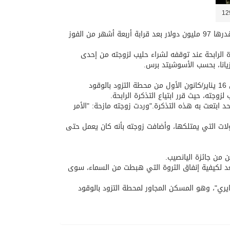
لويزيانا، (CNN) — تقدم صاحب شركة مقاولات أمريكي، للمطالبة بجائزة يناصيب وقدرها 97 مليون دولار بعد قرابة أربعة أشهر من الفوز
رة الرابحة عند توقفه لشراء حليب لزوجته من إحدى
وقال الفائز المحظوظ، وهو من المثابرين على لعب اليانصيب، إنه اشترى تذكرة في 16 يناير/كانون الأول من محطة التزود بالوقود
زوجته، حيث قرر ابتياع التذكرة الرابحة.
 ابتعت به هذه التذكرة."وردت زوجته مازحة: "الأمر
اولات التي يمتلكها، وأضافت زوجته بأنه كان يعمل حتى
عد لكيفية إنفاق الثروة التي هبطت من السماء، سوى
يري"، وهو المسكن المجاور لمحطة التزود بالوقود