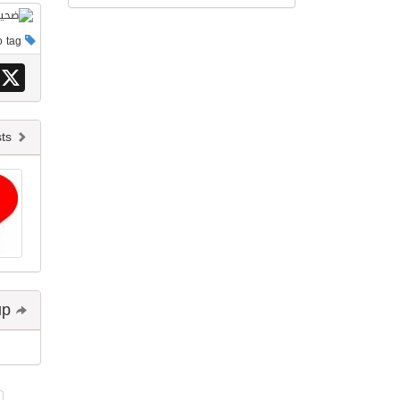
This post has no tag
X
Newer posts
Share and follow up