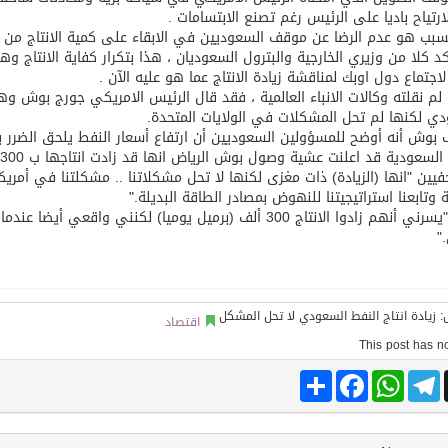
ارتياح باديا على الرئيس رغم تصنع الابتسامات .
سبب هو عدم الرضا عن موقف السعوديين في الابقاء على كمية الانتاج من ال
توقع اتفاقية تطوير مصانع جاهزة ومتخصصة في مجال الطاقة
د كلا من وزيري الخارجية والبترول السعوديان ، هذا بتكرار كفاية الانتاج وه
اجتماع دول اوبك لمناقشة زيادة الانتاج عما هو عليه الآن .
لم نقلته وكالات الانباء العالمية ، فقد قال الرئيس الامريكي جورج بوش وهو 
ي لكنها لم تحل المشكلات في الولايات المتحدة.
بوش أنه أوضح للمسؤولين السعوديين أن ارتفاع أسعار النفط يلحق الضرر ب
سعودية قد اعلنت عشية وصول بوش الرياض انها قد زادت انتاجها ب 300 الف برميل يوميا . لكن بوش ابلغ .
فيين "انها (الزيادة) ذات مغزى لكنها لا تحل مشكلاتنا .. مشكلتنا في أمريكا
ة وتابعنا استراتيجيتنا للنهوض بمصادر الطاقة البديلة."
وقال "يسرني أنهم زادوا الانتاج 300 ألف (برميل يوميا) لكنني
"
اقتصاد
Share
Facebook
WhatsApp
Telegram