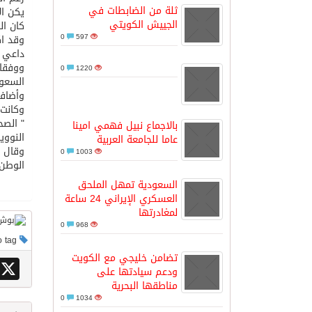
ثلة من الضابطات في
يكن ال
الجييش الكويتي
كان ال
مدينة الملك سلمان للطاقة “سبارك” 
0
597
وقد اك
داعي ل
ووفقا 
0
1220
كسوة الكعبة تعتلي البيت العتيق
السعود
وأضاف 
وكانت ال
“سبيس إكس” تطلق 24 قمرًا صناعيًا جديدًا إلى الفضاء
" الصح
بالاجماع نبيل فهمي امينا
النووي
عاما للجامعة العربية
0
1003
الوطن.
السعودية تمهل الملحق
العسكري الإيراني 24 ساعة
لمغادرتها
0
968
This post has no tag
تضامن خليجي مع الكويت
X
ودعم سيادتها على
مناطقها البحرية
0
1034