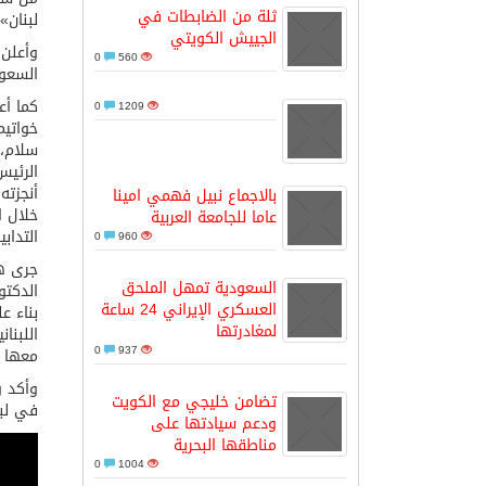
ثلة من الضابطات في
لبنان».
الجييش الكويتي
وأعلن 
مدينة الملك سلمان للطاقة “سبارك” 
0
560
السعود
كما أع
0
1209
كسوة الكعبة تعتلي البيت العتيق
خواتيم
سلام، 
الرئيس
“سبيس إكس” تطلق 24 قمرًا صناعيًا جديدًا إلى الفضاء
أنجزته
بالاجماع نبيل فهمي امينا
خلال ا
عاما للجامعة العربية
التداب
0
960
جرى هذ
السعودية تمهل الملحق
الدكتو
العسكري الإيراني 24 ساعة
بناء ع
لمغادرتها
اللبنا
0
937
معها و
وأكد و
تضامن خليجي مع الكويت
في لبن
ودعم سيادتها على
مناطقها البحرية
0
1004