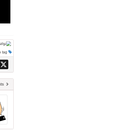
This post has no tag
X
Newer posts