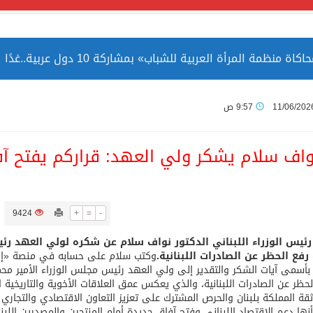
مة المرأة العربية للشباب» بمشاركة 10 دول عربية..غدًا
 الصين بصورة أكثر إيجابية من الولايات المتحدة
11/06/202
9:57 ص
ميا ضمن قائمة التراث العالمي
واف سلام يشكر ولي العهد: قراركم يفتح آفاق
9424
+
=
-
ارة الحرمين الشريفين توثق أسماء الخلفاء الراشدين وتعود إلى ا
رئيس الوزراء اللبناني الدكتور نواف سلام عن شكره لولي العهد رئ
رفع الحظر عن الصادرات اللبنانية.
وكتب سلام على حسابه في منصة «إكس
بأسمى آيات الشكر والتقدير إلى ولي العهد رئيس مجلس الوزراء الأمير محمد
لحظر عن الصادرات اللبنانية، والذي يعكس عمق العلاقات الأخوية والتاريخي
 ثقة المملكة بلبنان والحرص المشترك على تعزيز التعاون الاقتصادي والتج
ها دعم الاقتصاد اللبناني وفتح آفاق جديدة أمام المنتجين والمصدرين اللب