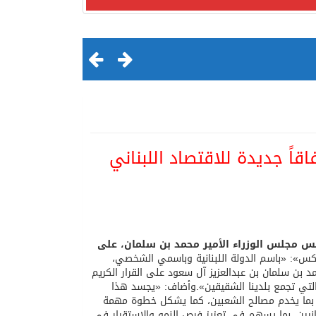
اً جديدة للاقتصاد اللبناني
لقرن الثالث عشر الهجري
يس مجلس الوزراء الأمير محمد بن سلمان، على
»: «باسم الدولة اللبنانية وباسمي الشخصي،
 بن سلمان بن عبدالعزيز آل سعود على القرار الكريم
ة التي تجمع بلدينا الشقيقين».وأضاف: «يجسد هذا
اري بما يخدم مصالح الشعبين، كما يشكل خطوة مهمة
نانيين، بما يسهم في تعزيز فرص النمو والاستقرار في