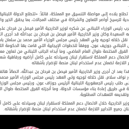
تطلع بلاده إلى مواصلة التنسيق مع المملكة، قائلاً: «تتطلع الدولة اللبنان
توقع اتفاقية تطوير مصانع جاهزة ومتخصصة في مجال الطاقة
ية لترسيخ أواصر التعاون والشراكة في مختلف المجالات، بما يحقق الخير وال
رب رئيس الوزراء اللبناني عن شكره لوزير الخارجية الأمير فيصل بن فرحان عل
ه السعيدة.وكان وزير الخارجية الأمير فيصل بن فرحان بن عبدالله قد أجرى اتصال
نقل خلاله توجيه ولي العهد رئيس مجلس الوزراء الأمير محمد بن سلمان باستئ
 اللبناني جوزيف عون، ووفقاً للخطوات الإيجابية التي قامت بها الحكومة ال
 الفرق المختصة طوال العام الماضي، وما أبداه الجانب اللبناني من تعاون مع
لاتصال دعم المملكة لاستقرار لبنان وسيادته على كامل أراضيه ورفاهية شعب
ير اللازمة لضمان عدم استخدام لبنان منصة للإضرار بأشقائه
ا بعد ان أجرى وزير الخارجية الأمير فيصل بن فرحان بن عبداللّه، اتصالاً هاتف
ر نواف سلام، نقل خلاله توجيه ولي العهد رئيس مجلس الوزراء الأمير محمد ب
لى طلب رئيس الجمهورية اللبنانية الرئيس جوزاف عون، ورئيس مجلس الوزراء،
نية في طريق إعادة بناء مؤسسات الدولة، وما أنجزته الفرق المختصة طوال الع
تقديمه التعهدات المطلوبة.
زير الخارجية خلال الاتصال دعم المملكة لاستقرار لبنان وسيادته على كامل 
ان جميع التدابير اللازمة لضمان عدم استخدام لبنان منصة للإضرار بأشقائه.