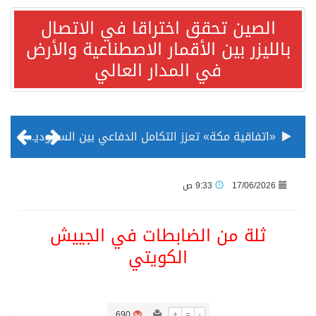
الصين تحقق اختراقا في الاتصال
بالليزر بين الأقمار الاصطناعية والأرض
في المدار العالي
«اتفاقية مكة» تعزز التكامل الدفاعي بين السعودية وتركيا وباكستان
منظمة المرأة العربية تطلق «نموذج محاكاة منظمة المرأة العربية للشباب» بمشاركة 10 دول عربية..غدًا
17/06/2026
9:33 ص
الناس في العديد من الدول ينظرون إلى الصين بصورة أكثر إيجابية من الولايات المتحدة
ثلة من الضابطات في الجييش
الكويتي
إدراج قرية سيدي بوسعيد التونسية رسميا ضمن قائمة التراث العالمي
الأونكتاد»: السعودية تصعد للمرتبة الـ13 عالمياً في جذب الاستثمار الأجنبي في 2025 التدفقات قفزت 57.1 % إلى 33 مليار دولار مدفوعةً باستراتيجيات التنويع الاقتصادي
690
+
=
-