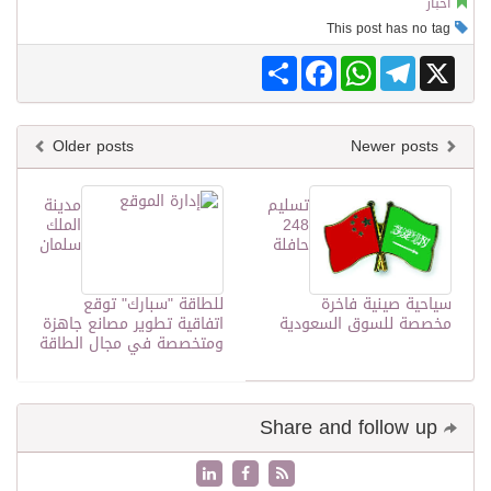
أخبار
This post has no tag
Share
Facebook
WhatsApp
Telegram
X
Older posts
Newer posts
تسليم
مدينة
248
الملك
حافلة
سلمان
سياحية صينية فاخرة
للطاقة "سبارك" توقع
مخصصة للسوق السعودية
اتفاقية تطوير مصانع جاهزة
ومتخصصة في مجال الطاقة
Share and follow up