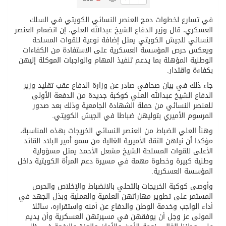
في تسارع لخطوات دمج العنصر النسائي الكويتي في السلك
/ ست بلاطات رخامية تاريخية بمعرض عمارة الحرمين الشريفين توثق أسماء الخلفاء الراشدين وتعود إلى القرن الثالث عشر الهجري
العسكري، قال وزير الدفاع الشيخ عبدالله العلي، إن انضمام العنصر
النسائي للجيش الكويتي يمثل إضافة نوعية للقوات المسلحة
ويعكس حرص المؤسسة العسكرية على الاستفادة من الكفاءات
تسليم 248 حافلة سياحية صينية فاخرة مخصصة للسوق السعودية
الوطنية المؤهلة بما يدعم تنفيذ المهام والواجبات الموكلة إليهن
بكفاءة واقتدار.
ثلة من الضابطات في الجييش الكويتي
جاء ذلك في بيان صحافي صادر عن وزارة الدفاع عقب تقليد وزير
الدفاع الشيخ عبدالله العلي كوكبة جديدة من الدفعة الأولى
للعنصر النسائي من حملة الشهادة الجامعية وذلك بعد صدور
مدينة الملك سلمان للطاقة “سبارك” توقع اتفاقية تطوير مصانع جاهزة ومتخصصة في مجال الطاقة
المرسوم الأميري بتوليهن ضباطا في الجيش الكويتي.
وهنأ العلي الضباط من العنصر النسائي الخريجات بهذه المناسبة،
مؤكدا أن نيلهن الثقة الأميرية الغالية من سمو أمير البلاد القائد
كسوة الكعبة تعتلي البيت العتيق
الأعلى للقوات المسلحة الشيخ مشعل الأحمد يمثل مسؤولية
وطنية كبيرة وخطوة مهمة في مسيرة دعم المرأة الكويتية داخل
المؤسسة العسكرية.
وأوصى كوكبة الخريجات بالتحلي بالانضباط والإخلاص والحرص
المستمر على تطوير مهاراتهن العلمية والعملية وبذل الجهد في
أداء الواجب وخدمة الوطن والدفاع عن أمنه واستقراره، سائلا
المولى عز وجل أن يوفقهن في مسيرتهن العسكرية وأن يديم