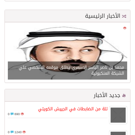
الأخبار الرئيسية
0
21677
محمد بن ناصر الياسر الاسمري يطلق موقعه الشخصي علي
الشبكة العنكبوتية
جديد الأخبار
ثلة من الضابطات في الجييش الكويتي
0
690
0
1240