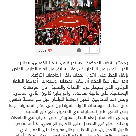
تسليم 248 حافلة سياحية صينية فاخرة مخصصة للسوق السعودية
ثلة من الضابطات في الجييش الكويتي
مدينة الملك سلمان للطاقة “سبارك” توقع اتفاقية تطوير مصانع جاهزة ومتخصصة في مجال الطاقة
1339
+
=
-
(CNN)– قضت المحكمة الدستورية في تركيا الخميس، ببطلان
كسوة الكعبة تعتلي البيت العتيق
القرار الصادر عن البرلمان في وقت سابق من العام الجاري، الخاص
بإلغاء الحظر على ارتداء الحجاب داخل الجامعات التركية.
ومن شأن هذا الحكم أن يلغي تعديلين دستوريين أقرهما البرلمان
“سبيس إكس” تطلق 24 قمرًا صناعيًا جديدًا إلى الفضاء
التركي، الذي يسيطر حزب "العدالة والتنمية"، ذي التوجهات
الإسلامية، على غالبية مقاعده، أواخر يناير/ كانون الثاني الماضي.
وينص أحد التعديلين اللذين أقرهما البرلمان قبل نحو خمسة شهور،
على معاملة مؤسسات الدولة للمواطنين على قدم المساواة، بينما
ينص الثاني على المساواة في الحصول على حق التعليم.
ويعني ذلك عملياً إلغاء الحظر المفروض على الحجاب في الجامعات،
وكذلك الحق في الحصول على التعليم الجامعي، إلا أنه، بموجب
هذين التعديلين، فإن الحظر سيظل مفروضاً على الخمار الذي
يغطي الرقبة، وكذا على البرقع الذي يُغطي بعض أو كل أجزاء