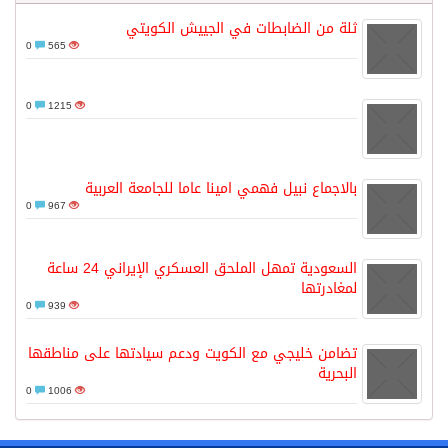
ثلة من الضابطات في الجييش الكويتي
0
565
0
1215
بالاجماع نبيل فهمي امينا عاما للجامعة العربية
0
967
السعودية تمهل الملحق العسكري الإيراني 24 ساعة
لمغادرتها
0
939
تضامن خليجي مع الكويت ودعم سيادتها على مناطقها
البحرية
0
1006