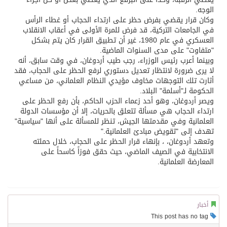
الوجه.
وكان قرار يقضي بفرض حظر على ارتداء الحجاب أو غطاء الرأس
في الجامعات التركية، قد فرض للمرة الأولى في أعقاب الانقلاب
العسكري في عام 1980، غير أن تطبيق القرار كان يتم بشكل
"متفاوت" على مدى السنوات الماضية.
وبينما أعرب رئيس الوزراء، رجب طيب أردوغان، في وقت سابق، أنه
لا يرى ضرورة لانتظار تعديل دستوري لرفع الحظر على الحجاب، فقد
أثارت تلك التوجهات مخاوف مؤيدي النظام العلماني، من مساعي
الحكومة لـ"أسلمة" البلاد.
ويصر أردوغان، وهو أحد زعماء الحزب الحاكم، بأن رفع الحظر على
ارتداء الحجاب هي مسألة تتعلق بالحريات، إلا أن مؤسسات الدولة
العلمانية وفي مقدمتها الجيش، تنظر للمسألة على أنها "سياسية"
تهدف إلى "تقويض مبادئ العلمانية."
وتعهد أردوغان، ، بإنهاء قرار الحظر على الحجاب، خلال حملته
الانتخابية في الصيف الماضي، حيث حقق فوزاً كاسحاً على
المعارضة العلمانية.
أخبار
This post has no tag