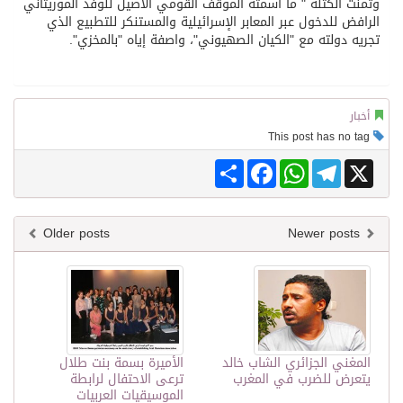
وثمنت الكتلة " ما أسمته الموقف القومي الأصيل للوفد الموريتاني
الرافض للدخول عبر المعابر الإسرائيلية والمستنكر للتطبيع الذي
تجريه دولته مع "الكيان الصهيوني"، واصفة إياه "بالمخزي".
أخبار
This post has no tag
Share
Facebook
WhatsApp
Telegram
X
Older posts
Newer posts
المغني الجزائري الشاب خالد
الأميرة بسمة بنت طلال
يتعرض للضرب في المغرب
ترعى الاحتفال لرابطة
الموسيقيات العربيات