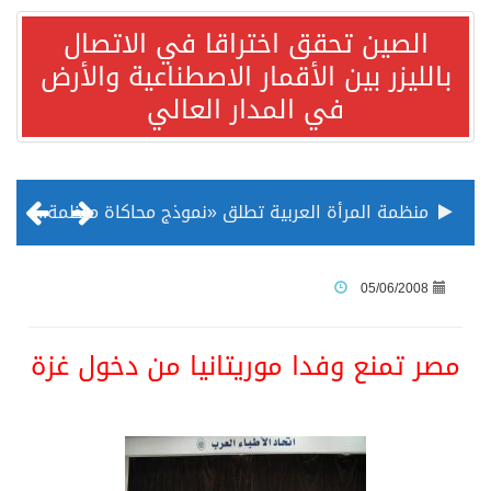
الصين تحقق اختراقا في الاتصال
بالليزر بين الأقمار الاصطناعية والأرض
في المدار العالي
منظمة المرأة العربية تطلق «نموذج محاكاة منظمة المرأة العربية للشباب» بمشاركة 10 دول عربية..غدًا
الناس في العديد من الدول ينظرون إلى الصين بصورة أكثر إيجابية من الولايات المتحدة
05/06/2008
إدراج قرية سيدي بوسعيد التونسية رسميا ضمن قائمة التراث العالمي
مصر تمنع وفدا موريتانيا من دخول غزة
الأونكتاد»: السعودية تصعد للمرتبة الـ13 عالمياً في جذب الاستثمار الأجنبي في 2025 التدفقات قفزت 57.1 % إلى 33 مليار دولار مدفوعةً باستراتيجيات التنويع الاقتصادي
/ ست بلاطات رخامية تاريخية بمعرض عمارة الحرمين الشريفين توثق أسماء الخلفاء الراشدين وتعود إلى القرن الثالث عشر الهجري