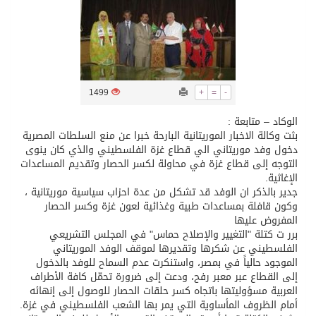
تسليم 248 حافلة سياحية صينية فاخرة مخصصة للسوق السعودية
ثلة من الضابطات في الجييش الكويتي
1499
+
=
-
مدينة الملك سلمان للطاقة “سبارك” توقع اتفاقية تطوير مصانع جاهزة ومتخصصة في مجال الطاقة
الوكاد – متابعة :
بثت وكالة الاخبار الموريتانية البارحة خبرا عن منع السلطات المصرية
دخول وفد موريتاني الي قطاع غزة الفلسطيني والذي كان ينوى
كسوة الكعبة تعتلي البيت العتيق
التوجه إلى قطاع غزة في محاولة لكسر الحصار وتقديم المساعدات
الإغاثية.
جدير بالذكر ان الوفد قد تشكل من عدة احزاب سياسية موريتانية ،
“سبيس إكس” تطلق 24 قمرًا صناعيًا جديدًا إلى الفضاء
وكون قافلة بمساعدات طبية وغذائية لعون غزة وكسر الحصار
المفروض عليها
برر ت كتلة "التغيير والإصلاح حماس" في المجلس التشريعي
الفلسطيني عن شكرها وتقديرها لموقف الوفد الموريتاني
الموجود حالياً في بمصر، واستنكرت عدم السماح للوفد بالدخول
إلى القطاع عبر معبر رفح، ودعت إلى ضرورة تحمّل كافة الأطراف
العربية مسؤوليتها باتجاه كسر حلقات الحصار للوصول إلى إنهائه
أمام الظروف المأساوية التي يمر بها الشعب الفلسطيني في غزة.