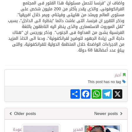
واضاف ان "فرنسا تتحمل مسئولية هذا الفتور فى المجتمع
الفرانكوفونى، والذى يقدر بأكثر من 200 مليون شخص على
مستوى العالم ويمتد من هاييتى وفيتنام، ويمر خلال افريقيا".
وذكر التقرير ان فرنسا، التى عاشت دائما "بنظرة الى الداخل"، بسبب
"ثقل الموروث الاستعمارى والذى ينظر اليه الناطقون باللغة
الفرنسية بشئ من العداوة فى الجنوب". وذكر بورجس ان "هناك
حاجة الى زيادة الجهود لتوضيح لفرانكفونية"، ودعا الى اتخاذ المزيد
من الاجراءات الواضحة خلال المنظمة الدولية للفرانكفونية، والتى
يبلغ عدد أعضائها 68 دولة.
أخبار
This post has no tag
Share
Facebook
WhatsApp
Telegram
X
Older posts
Newer posts
المدير
عودة