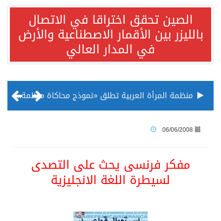
الصين تحقق اختراقا في الاتصال
بالليزر بين الأقمار الاصطناعية والأرض
في المدار العالي
منظمة المرأة العربية تطلق «نموذج محاكاة منظمة المرأة العربية للشباب» بمشاركة 10 دول عربية..غدًا
الناس في العديد من الدول ينظرون إلى الصين بصورة أكثر إيجابية من الولايات المتحدة
06/06/2008
إدراج قرية سيدي بوسعيد التونسية رسميا ضمن قائمة التراث العالمي
مفكر فرنسى يحث على التصدى
لسيطرة اللغة الانجليزية
الأونكتاد»: السعودية تصعد للمرتبة الـ13 عالمياً في جذب الاستثمار الأجنبي في 2025 التدفقات قفزت 57.1 % إلى 33 مليار دولار مدفوعةً باستراتيجيات التنويع الاقتصادي
/ ست بلاطات رخامية تاريخية بمعرض عمارة الحرمين الشريفين توثق أسماء الخلفاء الراشدين وتعود إلى القرن الثالث عشر الهجري