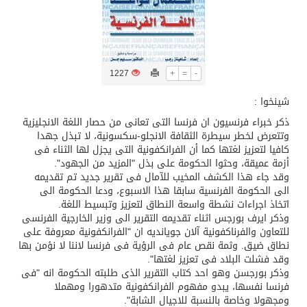
تسليم 248 حافلة سياحية صينية فاخرة مخصصة للسوق السعودية
ثلة من الضابطات في الجييش الكويتي
1227
+
=
-
شينخوا :
مدينة الملك سلمان للطاقة “سبارك” توقع اتفاقية تطوير مصانع جاهزة ومتخصصة في مجال الطاقة
ذكر خبراء فرنسيون ان فرنسا التى تعانى من حصار اللغة الانجليزية
وتتعرض لخطر سيطرة الثقافة الانجلو-سكسونية، لا تبذل جهدا
كافيا لتعزيز لغتها كما أن الفرانكفونية التى يجزل لها الثناء فى
كسوة الكعبة تعتلي البيت العتيق
أزمة عميقة، وحثوا الحكومة على بذل "المزيد من الجهود".
وقد جاء هذا الكشف المخيب للآمال فى تقرير جديد تم تقديمه
الى الحكومة الفرنسية سابقا هذا الاسبوع، ودعا الحكومة الى
“سبيس إكس” تطلق 24 قمرًا صناعيًا جديدًا إلى الفضاء
اتخاذ اجراءات نشطة واسعة النطاق لتعزيز وتبسيط اللغة.
وذكر ايرف بورجس اثناء تقديمه التقرير الى وزير الخارجية الفرنسى
للتعاون والفرناكفونية آلان جويانديه ان "الفرانكفونية معروفة على
نطاق ضيق. وثمة نقص عام فى الرؤية فى فرنسا لاننا لا نؤمن بها
وقد فشلت البلاد فى تعزيز لغتها".
وذكر بورجسن وهو احد كتاب التقرير الذى طلبته الحكومة انه "فى
فرنسا نفسها، يبدو مفهوم الفرانكفونية متدهورا ومهملا
ومجهولا وخاصة بالنسبة للاجيال الشابة".