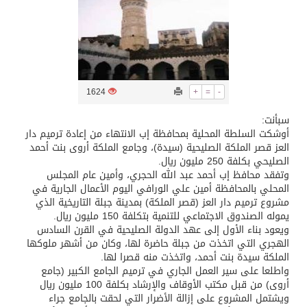
/ ست بلاطات رخامية تاريخية بمعرض عمارة الحرمين الشريفين توثق أسماء الخلفاء الراشدين وتعود إلى القرن الثالث عشر الهجري
تسليم 248 حافلة سياحية صينية فاخرة مخصصة للسوق السعودية
1624
+
=
-
ثلة من الضابطات في الجييش الكويتي
سبأنت:
أوشكت السلطة المحلية بمحافظة إب الانتهاء من إعادة ترميم دار
العز قصر الملكة الصليحية (سيدة)، وجامع الملكة أروى بنت أحمد
مدينة الملك سلمان للطاقة “سبارك” توقع اتفاقية تطوير مصانع جاهزة ومتخصصة في مجال الطاقة
الصليحي بكلفة 250 مليون ريال.
وتفقد محافظ إب أحمد عبد الله الحجري، وأمين عام المجلس
المحلي بالمحافظة أمين علي الورافي اليوم الأعمال الجارية في
كسوة الكعبة تعتلي البيت العتيق
مشروع ترميم دار العز (قصر الملكة) بمدينة جبلة التاريخية الذي
يموله الصندوق الاجتماعي للتنمية بتكلفة 150 مليون ريال.
ويعود بناء الأول إلى عهد الدولة الصليحية في القرن السادس
الهجري التي اتخذت من جبلة حاضرة لها، وكان من أشهر ملوكها
الملكة سيدة بنت أحمد، واتخذت منه قصرا لها.
واطلعا على سير العمل الجاري في ترميم الجامع الكبير (جامع
أروى) من قبل مكتب الأوقاف والإرشاد بكلفة 100 مليون ريال
ويشتمل المشروع على إزالة الأضرار التي لحقت بالجامع جراء