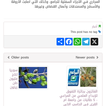
المجاري في الأجزاء السفلية للجامع، وكذلك التي أصابت الأروقة
والأسطح والمصندقات وأعمال القضاض وغيرها.
أخبار
This post has no tag
Share
Facebook
WhatsApp
Telegram
X
Older posts
Newer posts
سوريا
تنتج
مليون
طن
زيتون
الفائزون بجائزة التفوق
للإبداع العلمي من المراعي
- 5 طالبات من جامعة ام
القرى في الحاسب الالي