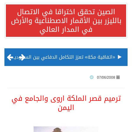
الصين تحقق اختراقا في الاتصال
بالليزر بين الأقمار الاصطناعية والأرض
في المدار العالي
«اتفاقية مكة» تعزز التكامل الدفاعي بين السعودية وتركيا وباكستان
منظمة المرأة العربية تطلق «نموذج محاكاة منظمة المرأة العربية للشباب» بمشاركة 10 دول عربية..غدًا
07/06/2008
الناس في العديد من الدول ينظرون إلى الصين بصورة أكثر إيجابية من الولايات المتحدة
ترميم قصر الملكة اروى والجامع في
اليمن
إدراج قرية سيدي بوسعيد التونسية رسميا ضمن قائمة التراث العالمي
الأونكتاد»: السعودية تصعد للمرتبة الـ13 عالمياً في جذب الاستثمار الأجنبي في 2025 التدفقات قفزت 57.1 % إلى 33 مليار دولار مدفوعةً باستراتيجيات التنويع الاقتصادي