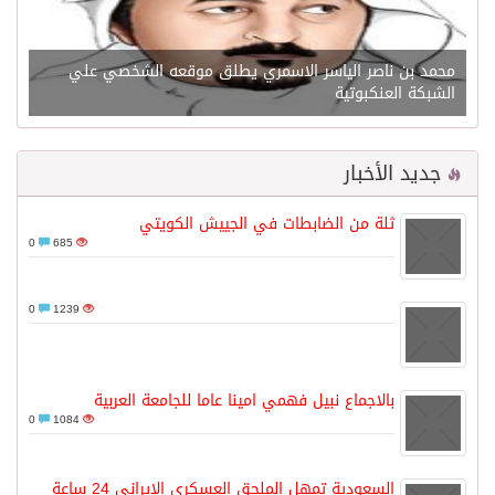
محمد بن ناصر الياسر الاسمري يطلق موقعه الشخصي علي
الشبكة العنكبوتية
جديد الأخبار
ثلة من الضابطات في الجييش الكويتي
0
685
0
1239
بالاجماع نبيل فهمي امينا عاما للجامعة العربية
0
1084
السعودية تمهل الملحق العسكري الإيراني 24 ساعة