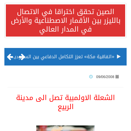
الصين تحقق اختراقا في الاتصال
بالليزر بين الأقمار الاصطناعية والأرض
في المدار العالي
«اتفاقية مكة» تعزز التكامل الدفاعي بين السعودية وتركيا وباكستان
منظمة المرأة العربية تطلق «نموذج محاكاة منظمة المرأة العربية للشباب» بمشاركة 10 دول عربية..غدًا
09/06/2008
الناس في العديد من الدول ينظرون إلى الصين بصورة أكثر إيجابية من الولايات المتحدة
الشعلة الاولمبية تصل الى مدينة
الربيع
إدراج قرية سيدي بوسعيد التونسية رسميا ضمن قائمة التراث العالمي
الأونكتاد»: السعودية تصعد للمرتبة الـ13 عالمياً في جذب الاستثمار الأجنبي في 2025 التدفقات قفزت 57.1 % إلى 33 مليار دولار مدفوعةً باستراتيجيات التنويع الاقتصادي