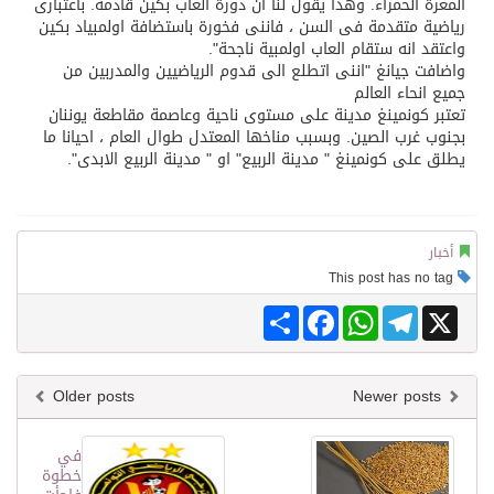
المغرة الحمراء. وهذا يقول لنا ان دورة العاب بكين قادمة. باعتبارى
رياضية متقدمة فى السن ، فاننى فخورة باستضافة اولمبياد بكين
واعتقد انه ستقام العاب اولمبية ناجحة".
واضافت جيانغ "اننى اتطلع الى قدوم الرياضيين والمدربين من
جميع انحاء العالم
تعتبر كونمينغ مدينة على مستوى ناحية وعاصمة مقاطعة يوننان
بجنوب غرب الصين. وبسبب مناخها المعتدل طوال العام ، احيانا ما
يطلق على كونمينغ " مدينة الربيع" او " مدينة الربيع الابدى".
أخبار
This post has no tag
Share
Facebook
WhatsApp
Telegram
X
Older posts
Newer posts
في
خطوة