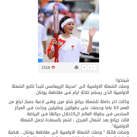
/ ست بلاطات رخامية تاريخية بمعرض عمارة الحرمين الشريفين توثق أسماء الخلفاء الراشدين وتعود إلى القرن الثالث عشر الهجري
تسليم 248 حافلة سياحية صينية فاخرة مخصصة للسوق السعودية
ثلة من الضابطات في الجييش الكويتي
-
=
+
1518
مدينة الملك سلمان للطاقة “سبارك” توقع اتفاقية تطوير مصانع جاهزة ومتخصصة في مجال الطاقة
شينخوا:
وصلت الشعلة الاولمبية الى "مدينة الربيعامس لتبدأ تتابع الشعلة
كسوة الكعبة تعتلي البيت العتيق
الاولمبية الذى يستمر ثلاثة ايام فى مقاطعة يوننان.
وكانت اخر حاملة للشعلة جيانغ شاو مين وهى لاعبة جمباز تبلغ من
العمر 63 عاما وحصلت على بطولتين وطنيتين وجاءت فى المركز
السادس فى بطولة العالم ال15خلال حياتها فى الرياضة.
قالت جيانغ بعد اشعال المرجل ، اشعر بالسعادة لحمل الشعلة
الاولمبية".
ومضت قائلة " وصلت الشعلة الاولمبية الى مقاطعة يوننان ، هضبة